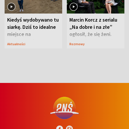
Kiedyś wydobywano tu
Marcin Korcz z serialu
siarkę. Dziś to idealne
„Na dobre i na złe”
miejsce na
ogłosił, że się żeni.
wypoczynek
Zdradził, co zmienił
Aktualności
Rozmowy
syn