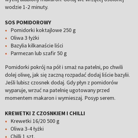
wodzie 1-2 minuty.
SOS POMIDOROWY
Pomidorki koktajlowe 250 g
Oliwa 3 łyżki
Bazylia kilkanaście liści
Parmezan lub szafir 50 g
Pomidorki pokrój na pół i smaż na patelni, po chwili
dolej oliwę, jak się zaczną rozpadać dodaj liście bazylii.
Jeśli lubisz czosnek dodaj. Gdy płyn z pomidorów
wyparuje, wrzuć na patelnię ugotowany przed
momentem makaron i wymieszaj. Posyp serem.
KREWETKI Z CZOSNKIEM I CHILLI
Krewetki 16/20 500 g
Oliwa 3-4 łyżki
Chilli 1 szt.