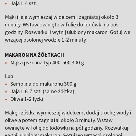
Jaja L 4 szt.
Mąki i jaja wymieszaj widelcem i zagniataj około 3
minuty. Wstaw owinięte w folię do lodówki na pół
godziny. Rozwałkuj i wytnij ulubiony makaron. Gotuj we
wrzącej osolonej wodzie 1-2 minuty.
MAKARON NA ŻÓŁTKACH
Mąka pszenna typ 400-500 300 g
Lub
Semolina do makaronu 300 g
Jaja L 6-7 szt. (same żółtka)
Oliwa 1-2 łyżki
Mąkę i żółtka wymieszaj widelcem, dodaj trochę wody i
oliwę a potem zagniataj około 3 minuty. Wstaw
owinięte w folię do lodówki na pół godziny. Rozwałkuj i
wytnij ulubiony makaron. Gotuj we wrzącej osolonej