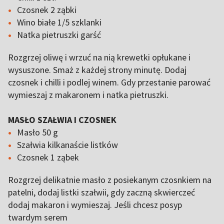
Czosnek 2 ząbki
Wino białe 1/5 szklanki
Natka pietruszki garść
Rozgrzej oliwę i wrzuć na nią krewetki opłukane i
wysuszone. Smaż z każdej strony minutę. Dodaj
czosnek i chilli i podlej winem. Gdy przestanie parować
wymieszaj z makaronem i natka pietruszki.
MASŁO SZAŁWIA I CZOSNEK
Masło 50 g
Szałwia kilkanaście listków
Czosnek 1 ząbek
Rozgrzej delikatnie masło z posiekanym czosnkiem na
patelni, dodaj listki szałwii, gdy zaczną skwierczeć
dodaj makaron i wymieszaj. Jeśli chcesz posyp
twardym serem