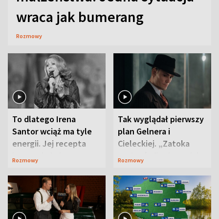
wraca jak bumerang
Rozmowy
To dlatego Irena
Tak wyglądał pierwszy
Santor wciąż ma tyle
plan Gelnera i
energii. Jej recepta
Cieleckiej. „Zatoka
jest zaskakująco
szpiegów” od razu ich
Rozmowy
Rozmowy
prosta
zaskoczyła