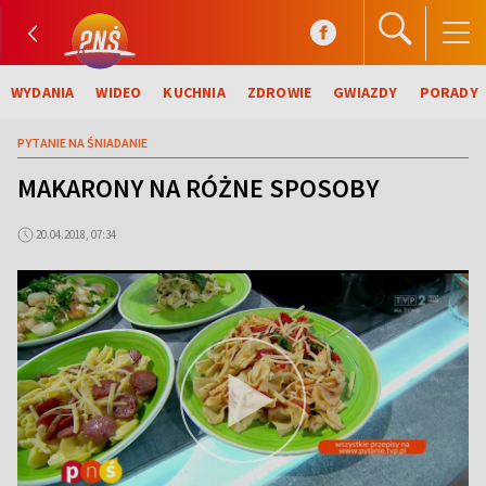
WYDANIA
WIDEO
KUCHNIA
ZDROWIE
GWIAZDY
PORADY
PYTANIE NA ŚNIADANIE
MAKARONY NA RÓŻNE SPOSOBY
20.04.2018, 07:34