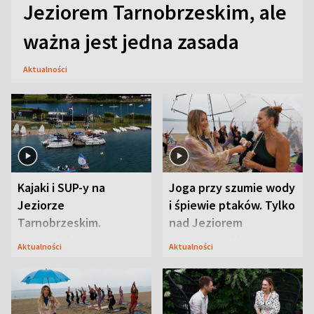
Jeziorem Tarnobrzeskim, ale
ważna jest jedna zasada
Aktualności
Kajaki i SUP-y na
Joga przy szumie wody
Jeziorze
i śpiewie ptaków. Tylko
Tarnobrzeskim.
nad Jeziorem
Przyrodnicy zwracają
Tarnobrzeskim
Aktualności
Aktualności
uwagę na coś jeszcze