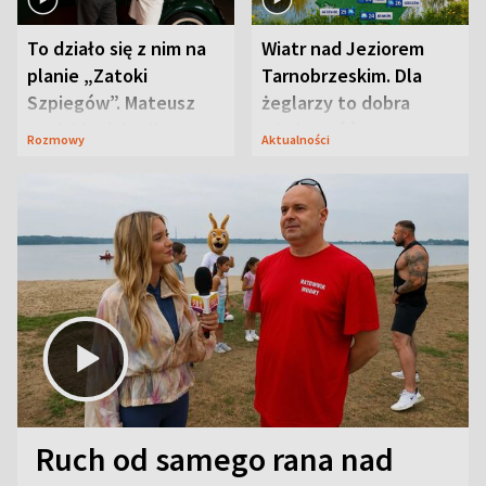
To działo się z nim na
Wiatr nad Jeziorem
planie „Zatoki
Tarnobrzeskim. Dla
Szpiegów”. Mateusz
żeglarzy to dobra
Janicki odsłonił
wiadomość
Rozmowy
Aktualności
aktorski sekret
Ruch od samego rana nad