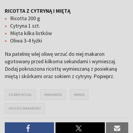
RICOTTA Z CYTRYNĄ I MIĘTĄ
Ricotta 200 g
Cytryna 1 szt.
Mięta kilka listków
Oliwa 3-4 łyżki
Na patelnię wlej oliwę wrzuć do niej makaron
ugotowany przed kilkoma sekundami i wymieszaj.
Dodaj pokruszona ricottę wymieszaną z posiekaną
miętą i skórkami oraz sokiem z cytryny. Popieprz.
#JUREK NOGAL
#MAKARON
#MĄKA
#SOS DO MAKARONU