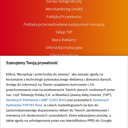
Serwis fotograficzny
Merchandising (znaki)
Polityka Prywatności
Polityka przeciwdziałania nadużyciom i korupcji
Sklep TVP
Biuro Reklamy
Oferta Dystrybucyjna
Oferta Handlowa
Dostępność
Szanujemy Twoją prywatność
Moje zgody
Kliknij "Akceptuję i przechodzę do serwisu", aby wyrazić zgody na
Procedura zgłoszeń wewnętrznych
korzystanie z technologii automatycznego śledzenia i zbierania danych,
dostęp do informacji na Twoim urządzeniu końcowym i ich
przechowywanie oraz na przetwarzanie Twoich danych osobowych przez
nas, czyli Telewizję Polską S.A. w likwidacji (zwaną dalej również „TVP”),
Zaufanych Partnerów z IAB* (1201 firm)
oraz pozostałych
Zaufanych
Partnerów TVP (93 firm)
, w celach marketingowych (w tym do
zautomatyzowanego dopasowania reklam do Twoich zainteresowań i
mierzenia ich skuteczności) i pozostałych, które wskazujemy poniżej, a
także zgody na udostępnianie przez nas identyfikatora PPID do Google.