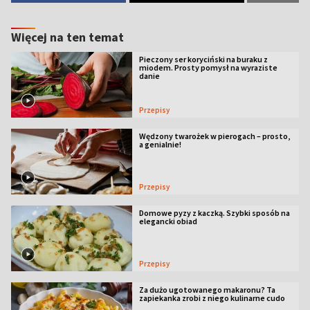
Więcej na ten temat
Pieczony ser koryciński na buraku z
miodem. Prosty pomysł na wyraziste
danie
Przepisy
Wędzony twarożek w pierogach – prosto,
a genialnie!
Przepisy
Domowe pyzy z kaczką. Szybki sposób na
elegancki obiad
Przepisy
Za dużo ugotowanego makaronu? Ta
zapiekanka zrobi z niego kulinarne cudo