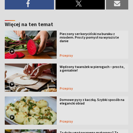
Więcej na ten temat
Pieczony ser koryciński na buraku z
miodem. Prosty pomysł na wyraziste
danie
Przepisy
Wędzony twarożek w pierogach – prosto,
a genialnie!
Przepisy
Domowe pyzy z kaczką. Szybki sposób na
elegancki obiad
Przepisy
Za dużo ugotowanego makaronu? Ta