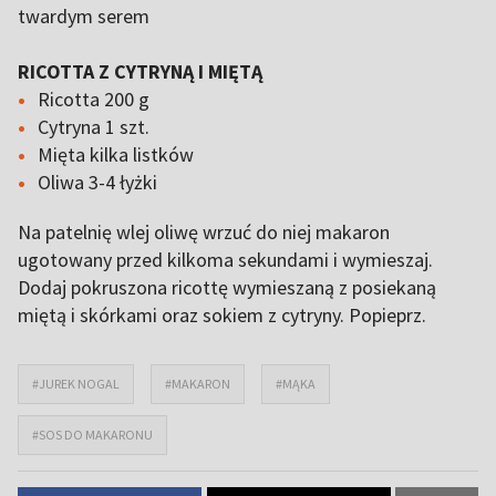
twardym serem
RICOTTA Z CYTRYNĄ I MIĘTĄ
Ricotta 200 g
Cytryna 1 szt.
Mięta kilka listków
Oliwa 3-4 łyżki
Na patelnię wlej oliwę wrzuć do niej makaron
ugotowany przed kilkoma sekundami i wymieszaj.
Dodaj pokruszona ricottę wymieszaną z posiekaną
miętą i skórkami oraz sokiem z cytryny. Popieprz.
#JUREK NOGAL
#MAKARON
#MĄKA
#SOS DO MAKARONU