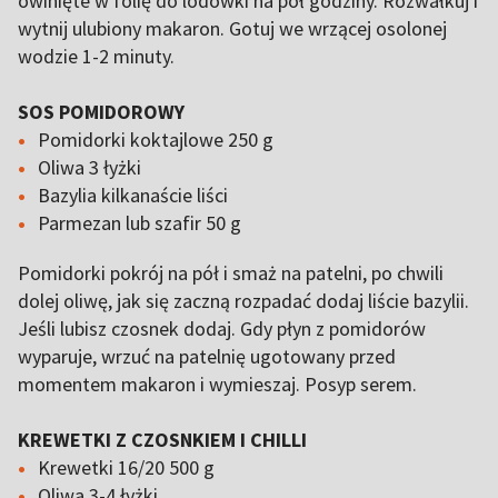
owinięte w folię do lodówki na pół godziny. Rozwałkuj i
wytnij ulubiony makaron. Gotuj we wrzącej osolonej
wodzie 1-2 minuty.
SOS POMIDOROWY
Pomidorki koktajlowe 250 g
Oliwa 3 łyżki
Bazylia kilkanaście liści
Parmezan lub szafir 50 g
Pomidorki pokrój na pół i smaż na patelni, po chwili
dolej oliwę, jak się zaczną rozpadać dodaj liście bazylii.
Jeśli lubisz czosnek dodaj. Gdy płyn z pomidorów
wyparuje, wrzuć na patelnię ugotowany przed
momentem makaron i wymieszaj. Posyp serem.
KREWETKI Z CZOSNKIEM I CHILLI
Krewetki 16/20 500 g
Oliwa 3-4 łyżki