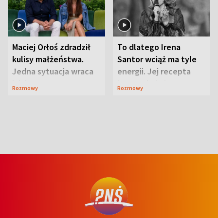
Maciej Orłoś zdradził
To dlatego Irena
kulisy małżeństwa.
Santor wciąż ma tyle
Jedna sytuacja wraca
energii. Jej recepta
jak bumerang
jest zaskakująco
Rozmowy
Rozmowy
prosta