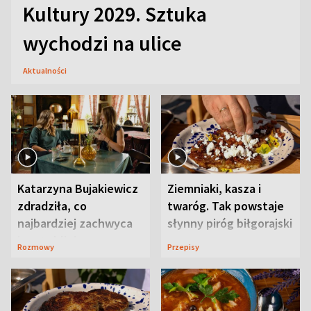
Kultury 2029. Sztuka
wychodzi na ulice
Aktualności
Katarzyna Bujakiewicz
Ziemniaki, kasza i
zdradziła, co
twaróg. Tak powstaje
najbardziej zachwyca
słynny piróg biłgorajski
ją w Lublinie
Rozmowy
Przepisy