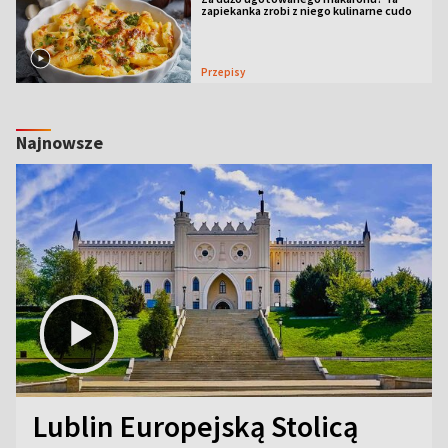
zapiekanka zrobi z niego kulinarne cudo
Przepisy
Najnowsze
Lublin Europejską Stolicą