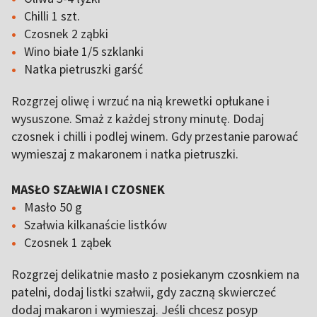
Chilli 1 szt.
Czosnek 2 ząbki
Wino białe 1/5 szklanki
Natka pietruszki garść
Rozgrzej oliwę i wrzuć na nią krewetki opłukane i
wysuszone. Smaż z każdej strony minutę. Dodaj
czosnek i chilli i podlej winem. Gdy przestanie parować
wymieszaj z makaronem i natka pietruszki.
MASŁO SZAŁWIA I CZOSNEK
Masło 50 g
Szałwia kilkanaście listków
Czosnek 1 ząbek
Rozgrzej delikatnie masło z posiekanym czosnkiem na
patelni, dodaj listki szałwii, gdy zaczną skwierczeć
dodaj makaron i wymieszaj. Jeśli chcesz posyp