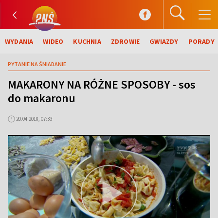
WYDANIA
WIDEO
KUCHNIA
ZDROWIE
GWIAZDY
PORADY
PYTANIE NA ŚNIADANIE
MAKARONY NA RÓŻNE SPOSOBY - sos
do makaronu
20.04.2018, 07:33