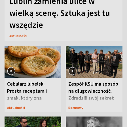
Lublin zamienia ulice w
wielką scenę. Sztuka jest tu
wszędzie
Aktualności
Cebularz lubelski.
Zespół KSU ma sposób
Prosta receptura i
na długowieczność.
smak, który zna
Zdradzili swój sekret
Lubelszczyzna
Aktualności
Rozmowy