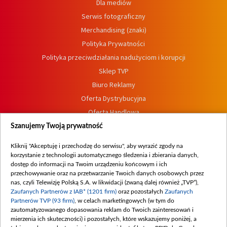
Dla mediów
Serwis fotograficzny
Merchandising (znaki)
Polityka Prywatności
Polityka przeciwdziałania nadużyciom i korupcji
Sklep TVP
Biuro Reklamy
Oferta Dystrybucyjna
Oferta Handlowa
Dostępność
Szanujemy Twoją prywatność
Moje zgody
Kliknij "Akceptuję i przechodzę do serwisu", aby wyrazić zgody na
Procedura zgłoszeń wewnętrznych
korzystanie z technologii automatycznego śledzenia i zbierania danych,
dostęp do informacji na Twoim urządzeniu końcowym i ich
przechowywanie oraz na przetwarzanie Twoich danych osobowych przez
nas, czyli Telewizję Polską S.A. w likwidacji (zwaną dalej również „TVP”),
Zaufanych Partnerów z IAB* (1201 firm)
oraz pozostałych
Zaufanych
Partnerów TVP (93 firm)
, w celach marketingowych (w tym do
zautomatyzowanego dopasowania reklam do Twoich zainteresowań i
mierzenia ich skuteczności) i pozostałych, które wskazujemy poniżej, a