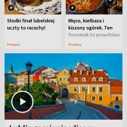
Słodki finał lubelskiej
Mięso, kiełbasa i
uczty to racuchy!
kiszony ogórek. Ten
forszmak to prawdziwa
uczta
Przepisy
Przepisy