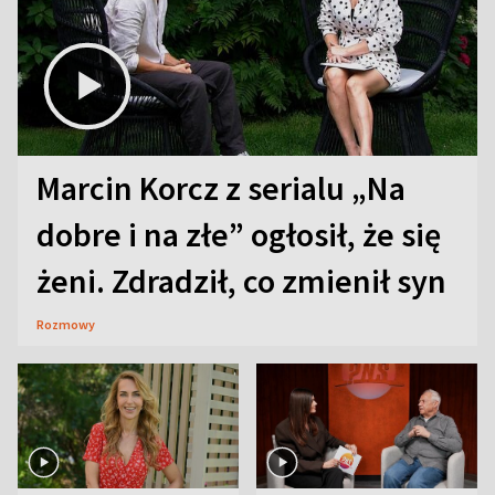
Marcin Korcz z serialu „Na
dobre i na złe” ogłosił, że się
żeni. Zdradził, co zmienił syn
Rozmowy