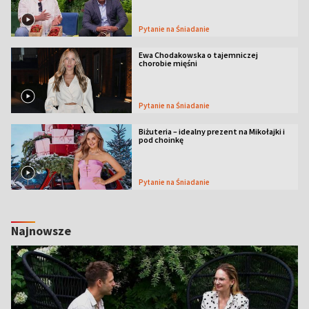
Pytanie na Śniadanie
Ewa Chodakowska o tajemniczej
chorobie mięśni
Pytanie na Śniadanie
Biżuteria – idealny prezent na Mikołajki i
pod choinkę
Pytanie na Śniadanie
Najnowsze