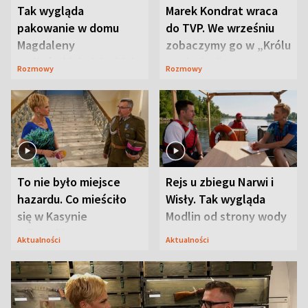
Tak wygląda
Marek Kondrat wraca
pakowanie w domu
do TVP. We wrześniu
Magdaleny
zobaczymy go w „Królu
Waligórskiej-Lisieckiej.
Maciusiu I”
Rozmowy
Rozmowy
Mąż nie odpuszcza
To nie było miejsce
Rejs u zbiegu Narwi i
hazardu. Co mieściło
Wisły. Tak wygląda
się w Kasynie
Modlin od strony wody
Oficerskim?
Aktualności
Aktualności