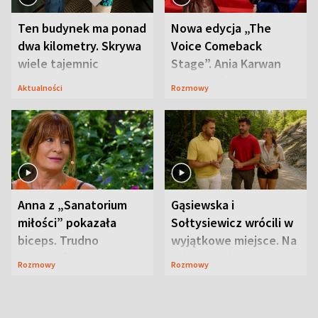
Ten budynek ma ponad
Nowa edycja „The
dwa kilometry. Skrywa
Voice Comeback
wiele tajemnic
Stage”. Ania Karwan
zapowiada
Aktualności
Rozmowy
niespodzianki
Anna z „Sanatorium
Gąsiewska i
miłości” pokazała
Sołtysiewicz wrócili w
biceps. Trudno
wyjątkowe miejsce. Na
uwierzyć, co przeszła
szlaku czekał
Rozmowy
Rozmowy
wcześniej
niedźwiedź