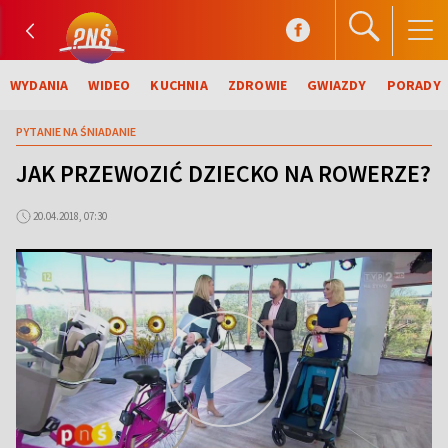
WYDANIA
WIDEO
KUCHNIA
ZDROWIE
GWIAZDY
PORADY
PYTANIE NA ŚNIADANIE
JAK PRZEWOZIĆ DZIECKO NA ROWERZE?
20.04.2018, 07:30