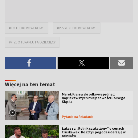
#FOTELIKI ROWEROWE
#PRZYCZEPKI ROWEROWE
#FIZJOTERAPEUTA DZIECIĘCY
Więcej na ten temat
Marek Krajewski odkrywa jedną z
najciekawszych miejscowości Dolnego
Śląska
Pytanie na Śniadanie
Łukasz z „Rolnik szuka żony” o cenach
truskawek. Koszty i pogoda uderzają w
rolników