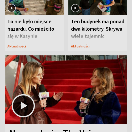
To nie było miejsce
Ten budynek ma ponad
hazardu. Co mieściło
dwa kilometry. Skrywa
się w Kasynie
wiele tajemnic
Oficerskim?
Aktualności
Aktualności