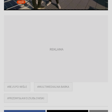
#REJS PO WIŚLE
#MULTIMEDIALNA BARKA
#PRZEMYSŁAW DZIUBŁOWSKI