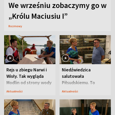
We wrześniu zobaczymy go w
„Królu Maciusiu I”
Rozmowy
Rejs u zbiegu Narwi i
Niedźwiedzica
Wisły. Tak wygląda
salutowała
Modlin od strony wody
Piłsudskiemu. To
niejedyna tajemnica
Aktualności
Aktualności
Modlina