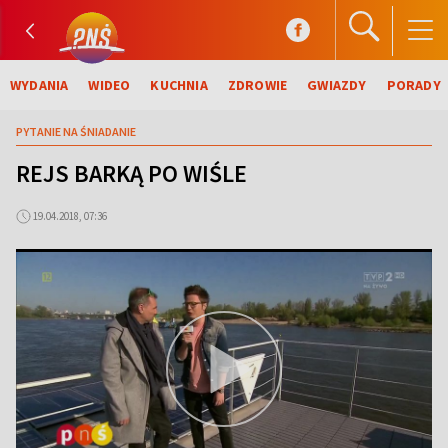
WYDANIA
WIDEO
KUCHNIA
ZDROWIE
GWIAZDY
PORADY
PYTANIE NA ŚNIADANIE
REJS BARKĄ PO WIŚLE
19.04.2018, 07:36