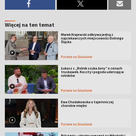
Więcej na ten temat
Marek Krajewski odkrywa jedną z
najciekawszych miejscowości Dolnego
Śląska
Pytanie na Śniadanie
Łukasz z „Rolnik szuka żony” o cenach
truskawek. Koszty i pogoda uderzają w
rolników
Pytanie na Śniadanie
Ewa Chodakowska o tajemniczej
chorobie mięśni
Pytanie na Śniadanie
Biżuteria – idealny prezent na Mikołajki i