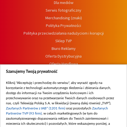
Dla mediów
Serwis fotograficzny
Merchandising (znaki)
Polityka Prywatności
Polityka przeciwdziałania nadużyciom i korupcji
Sklep TVP
Biuro Reklamy
Oferta Dystrybucyjna
Oferta Handlowa
Dostępność
Szanujemy Twoją prywatność
Moje zgody
Kliknij "Akceptuję i przechodzę do serwisu", aby wyrazić zgody na
Procedura zgłoszeń wewnętrznych
korzystanie z technologii automatycznego śledzenia i zbierania danych,
dostęp do informacji na Twoim urządzeniu końcowym i ich
przechowywanie oraz na przetwarzanie Twoich danych osobowych przez
nas, czyli Telewizję Polską S.A. w likwidacji (zwaną dalej również „TVP”),
Zaufanych Partnerów z IAB* (1201 firm)
oraz pozostałych
Zaufanych
Partnerów TVP (93 firm)
, w celach marketingowych (w tym do
zautomatyzowanego dopasowania reklam do Twoich zainteresowań i
mierzenia ich skuteczności) i pozostałych, które wskazujemy poniżej, a