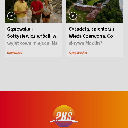
Gąsiewska i
Cytadela, spichlerz i
Sołtysiewicz wrócili w
Wieża Czerwona. Co
wyjątkowe miejsce. Na
skrywa Modlin?
szlaku czekał
Rozmowy
Aktualności
niedźwiedź