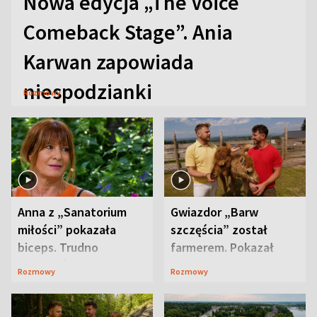
Nowa edycja „The Voice
Comeback Stage”. Ania
Karwan zapowiada
niespodzianki
Rozmowy
Anna z „Sanatorium
Gwiazdor „Barw
miłości” pokazała
szczęścia” został
biceps. Trudno
farmerem. Pokazał
uwierzyć, co przeszła
swoje niezwykłe
Rozmowy
Rozmowy
wcześniej
ranczo