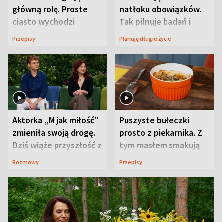
główną rolę. Proste
natłoku obowiązków.
ciasto wychodzi
Tak pilnuje badań i
wyjątkowo wilgotne
wizyt
Przepisy
Planuję długie życie
Aktorka „M jak miłość”
Puszyste bułeczki
zmieniła swoją drogę.
prosto z piekarnika. Z
Dziś wiąże przyszłość z
tym masłem smakują
neurobiologią
jeszcze lepiej
Rozmowy
Przepisy