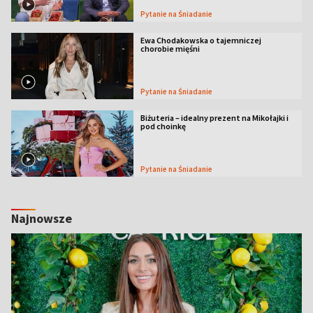
Pytanie na Śniadanie
Ewa Chodakowska o tajemniczej
chorobie mięśni
Pytanie na Śniadanie
Biżuteria – idealny prezent na Mikołajki i
pod choinkę
Pytanie na Śniadanie
Najnowsze