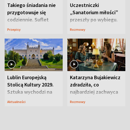
Takiego śniadania nie
Uczestniczki
przygotowuje się
„Sanatorium miłości”
codziennie. Suflet
przeszły po wybiegu.
serowy zachwyca
Te stylizacje
Przepisy
Rozmowy
smakiem
przyciągały wzrok
Lublin Europejską
Katarzyna Bujakiewicz
Stolicą Kultury 2029.
zdradziła, co
Sztuka wychodzi na
najbardziej zachwyca
ulice
ją w Lublinie
Aktualności
Rozmowy