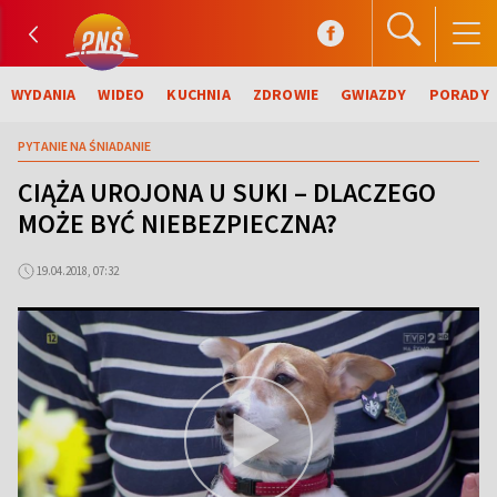
WYDANIA
WIDEO
KUCHNIA
ZDROWIE
GWIAZDY
PORADY
PYTANIE NA ŚNIADANIE
CIĄŻA UROJONA U SUKI – DLACZEGO
MOŻE BYĆ NIEBEZPIECZNA?
19.04.2018, 07:32