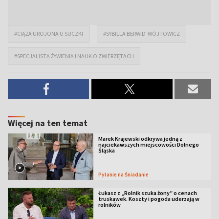
#CIĄŻA UROJONA U SUCZKI
#SYBILLA BERWID-WÓJTOWICZ
#SPECJALISTA ŻYWIENIA I NAUK O ZWIERZĘTACH
Więcej na ten temat
Marek Krajewski odkrywa jedną z
najciekawszych miejscowości Dolnego
Śląska
Pytanie na Śniadanie
Łukasz z „Rolnik szuka żony” o cenach
truskawek. Koszty i pogoda uderzają w
rolników