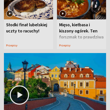
Słodki finał lubelskiej
Mięso, kiełbasa i
uczty to racuchy!
kiszony ogórek. Ten
forszmak to prawdziwa
uczta
Przepisy
Przepisy