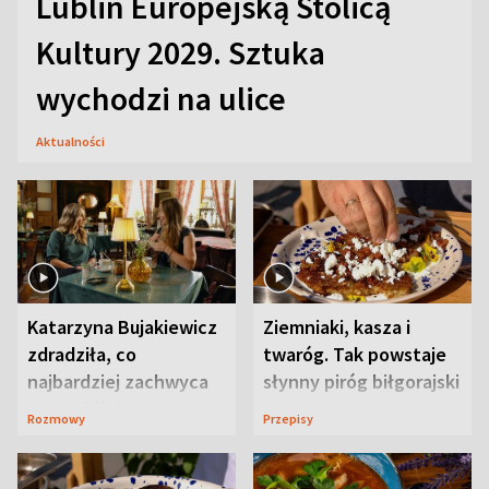
Lublin Europejską Stolicą
Kultury 2029. Sztuka
wychodzi na ulice
Aktualności
Katarzyna Bujakiewicz
Ziemniaki, kasza i
zdradziła, co
twaróg. Tak powstaje
najbardziej zachwyca
słynny piróg biłgorajski
ją w Lublinie
Rozmowy
Przepisy