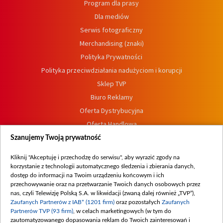
Program dla prasy
Dla mediów
Serwis fotograficzny
Merchandising (znaki)
Polityka Prywatności
Polityka przeciwdziałania nadużyciom i korupcji
Sklep TVP
Biuro Reklamy
Oferta Dystrybucyjna
Oferta Handlowa
Dostępność
Szanujemy Twoją prywatność
Moje zgody
Kliknij "Akceptuję i przechodzę do serwisu", aby wyrazić zgody na
Procedura zgłoszeń wewnętrznych
korzystanie z technologii automatycznego śledzenia i zbierania danych,
dostęp do informacji na Twoim urządzeniu końcowym i ich
przechowywanie oraz na przetwarzanie Twoich danych osobowych przez
nas, czyli Telewizję Polską S.A. w likwidacji (zwaną dalej również „TVP”),
Zaufanych Partnerów z IAB* (1201 firm)
oraz pozostałych
Zaufanych
Partnerów TVP (93 firm)
, w celach marketingowych (w tym do
zautomatyzowanego dopasowania reklam do Twoich zainteresowań i