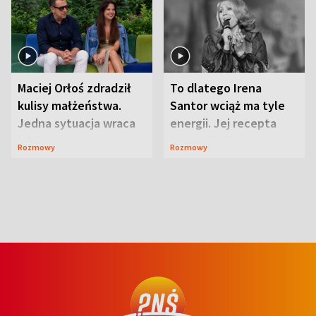
Maciej Orłoś zdradził
To dlatego Irena
kulisy małżeństwa.
Santor wciąż ma tyle
Jedna sytuacja wraca
energii. Jej recepta
jak bumerang
jest zaskakująco
Rozmowy
Rozmowy
prosta