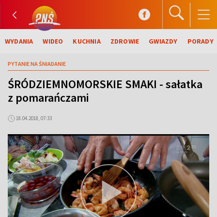
WYDANIA
WIDEO
KUCHNIA
ZDROWIE
GWIAZDY
PORADY
PYTANIE NA ŚNIADANIE
ŚRÓDZIEMNOMORSKIE SMAKI - sałatka
z pomarańczami
18.04.2018, 07:33