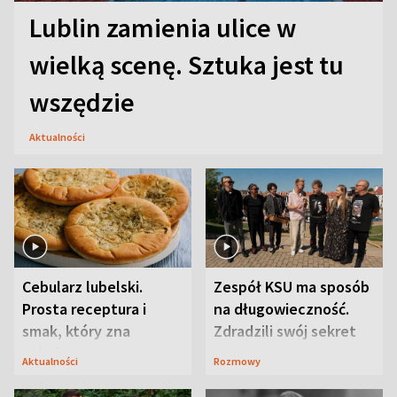
Lublin zamienia ulice w
wielką scenę. Sztuka jest tu
wszędzie
Aktualności
Cebularz lubelski.
Zespół KSU ma sposób
Prosta receptura i
na długowieczność.
smak, który zna
Zdradzili swój sekret
Lubelszczyzna
Aktualności
Rozmowy