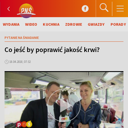
WYDANIA
WIDEO
KUCHNIA
ZDROWIE
GWIAZDY
PORADY
PYTANIE NA ŚNIADANIE
Co jeść by poprawić jakość krwi?
18.04.2018, 07:32