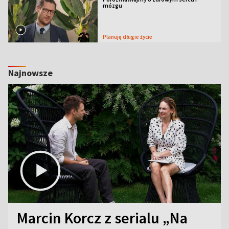
mózgu
Planuję długie życie
Najnowsze
Marcin Korcz z serialu „Na