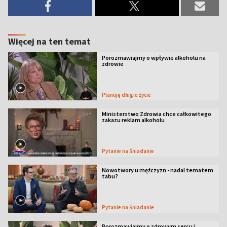
Więcej na ten temat
Porozmawiajmy o wpływie alkoholu na
zdrowie
Planuję długie życie
Ministerstwo Zdrowia chce całkowitego
zakazu reklam alkoholu
Pytanie na Śniadanie
Nowotwory u mężczyzn - nadal tematem
tabu?
Pytanie na Śniadanie
Porozmawiajmy o zdrowym sercu i