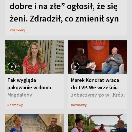
dobre i na złe” ogłosił, że się
żeni. Zdradził, co zmienił syn
Rozmowy
Tak wygląda
Marek Kondrat wraca
pakowanie w domu
do TVP. We wrześniu
Magdaleny
zobaczymy go w „Królu
Waligórskiej-Lisieckiej.
Maciusiu I”
Rozmowy
Rozmowy
Mąż nie odpuszcza