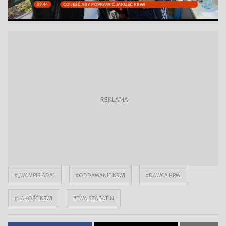
#„WAMPIRIADA”
#ODDAWANIE KRWI
#DAWCA KRWI
#JAKOŚĆ KRWI
#EWA SZABATIN