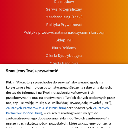
Dla mediów
Serwis fotograficzny
Merchandising (znaki)
Polityka Prywatności
Polityka przeciwdziałania nadużyciom i korupcji
Sklep TVP
Biuro Reklamy
Oferta Dystrybucyjna
Oferta Handlowa
Dostępność
Szanujemy Twoją prywatność
Moje zgody
Kliknij "Akceptuję i przechodzę do serwisu", aby wyrazić zgody na
Procedura zgłoszeń wewnętrznych
korzystanie z technologii automatycznego śledzenia i zbierania danych,
dostęp do informacji na Twoim urządzeniu końcowym i ich
przechowywanie oraz na przetwarzanie Twoich danych osobowych przez
nas, czyli Telewizję Polską S.A. w likwidacji (zwaną dalej również „TVP”),
Zaufanych Partnerów z IAB* (1201 firm)
oraz pozostałych
Zaufanych
Partnerów TVP (93 firm)
, w celach marketingowych (w tym do
zautomatyzowanego dopasowania reklam do Twoich zainteresowań i
mierzenia ich skuteczności) i pozostałych, które wskazujemy poniżej, a