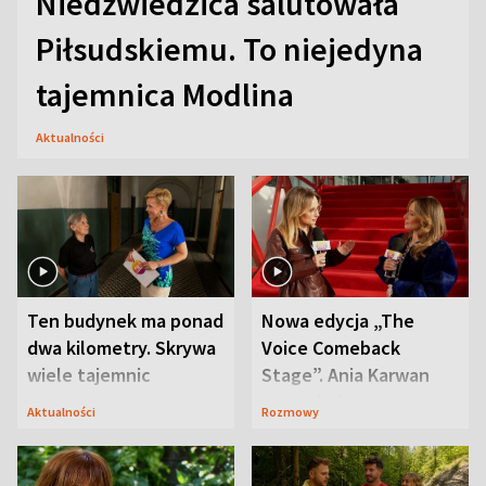
Niedźwiedzica salutowała
Piłsudskiemu. To niejedyna
tajemnica Modlina
Aktualności
Ten budynek ma ponad
Nowa edycja „The
dwa kilometry. Skrywa
Voice Comeback
wiele tajemnic
Stage”. Ania Karwan
zapowiada
Aktualności
Rozmowy
niespodzianki