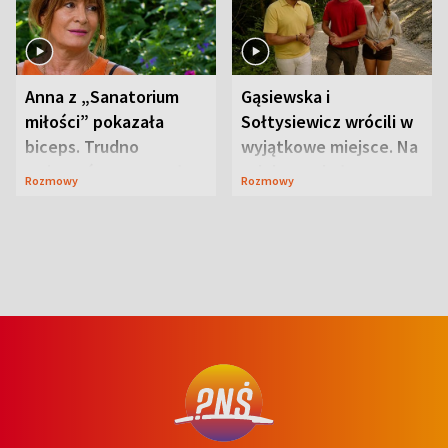
Anna z „Sanatorium
Gąsiewska i
miłości” pokazała
Sołtysiewicz wrócili w
biceps. Trudno
wyjątkowe miejsce. Na
uwierzyć, co przeszła
szlaku czekał
Rozmowy
Rozmowy
wcześniej
niedźwiedź