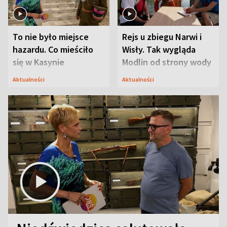
To nie było miejsce
Rejs u zbiegu Narwi i
hazardu. Co mieściło
Wisły. Tak wygląda
się w Kasynie
Modlin od strony wody
Oficerskim?
Aktualności
Aktualności