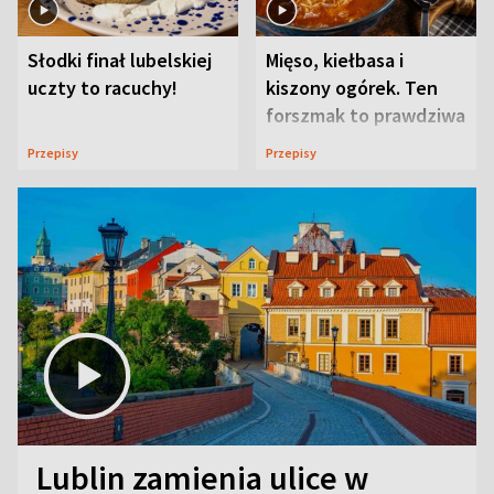
Słodki finał lubelskiej
Mięso, kiełbasa i
uczty to racuchy!
kiszony ogórek. Ten
forszmak to prawdziwa
uczta
Przepisy
Przepisy
Lublin zamienia ulice w