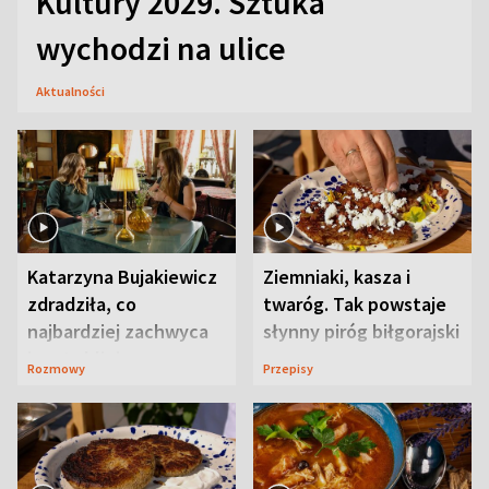
Kultury 2029. Sztuka
wychodzi na ulice
Aktualności
Katarzyna Bujakiewicz
Ziemniaki, kasza i
zdradziła, co
twaróg. Tak powstaje
najbardziej zachwyca
słynny piróg biłgorajski
ją w Lublinie
Rozmowy
Przepisy