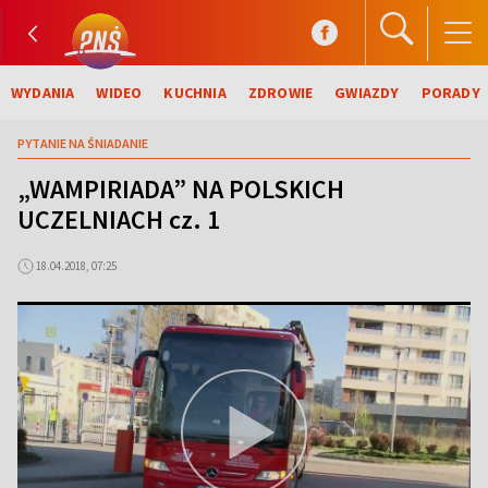
WYDANIA
WIDEO
KUCHNIA
ZDROWIE
GWIAZDY
PORADY
PYTANIE NA ŚNIADANIE
„WAMPIRIADA” NA POLSKICH
UCZELNIACH cz. 1
18.04.2018, 07:25