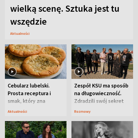
wielką scenę. Sztuka jest tu
wszędzie
Aktualności
Cebularz lubelski.
Zespół KSU ma sposób
Prosta receptura i
na długowieczność.
smak, który zna
Zdradzili swój sekret
Lubelszczyzna
Aktualności
Rozmowy