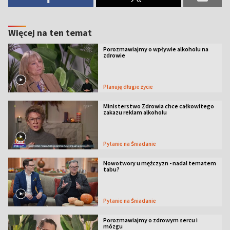
Więcej na ten temat
Porozmawiajmy o wpływie alkoholu na
zdrowie
Planuję długie życie
Ministerstwo Zdrowia chce całkowitego
zakazu reklam alkoholu
Pytanie na Śniadanie
Nowotwory u mężczyzn - nadal tematem
tabu?
Pytanie na Śniadanie
Porozmawiajmy o zdrowym sercu i
mózgu