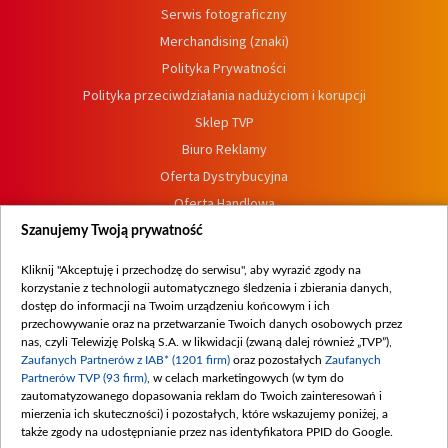
Serwis fotograficzny
Merchandising (znaki)
Polityka Prywatności
Polityka przeciwdziałania nadużyciom i korupcji
Sklep TVP
Biuro Reklamy
Oferta Dystrybucyjna
Oferta Handlowa
Dostępność
Szanujemy Twoją prywatność
Moje zgody
Kliknij "Akceptuję i przechodzę do serwisu", aby wyrazić zgody na
Procedura zgłoszeń wewnętrznych
korzystanie z technologii automatycznego śledzenia i zbierania danych,
dostęp do informacji na Twoim urządzeniu końcowym i ich
przechowywanie oraz na przetwarzanie Twoich danych osobowych przez
nas, czyli Telewizję Polską S.A. w likwidacji (zwaną dalej również „TVP”),
Zaufanych Partnerów z IAB* (1201 firm)
oraz pozostałych
Zaufanych
Partnerów TVP (93 firm)
, w celach marketingowych (w tym do
zautomatyzowanego dopasowania reklam do Twoich zainteresowań i
mierzenia ich skuteczności) i pozostałych, które wskazujemy poniżej, a
także zgody na udostępnianie przez nas identyfikatora PPID do Google.