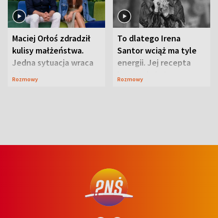
Maciej Orłoś zdradził
To dlatego Irena
kulisy małżeństwa.
Santor wciąż ma tyle
Jedna sytuacja wraca
energii. Jej recepta
jak bumerang
jest zaskakująco
Rozmowy
Rozmowy
prosta