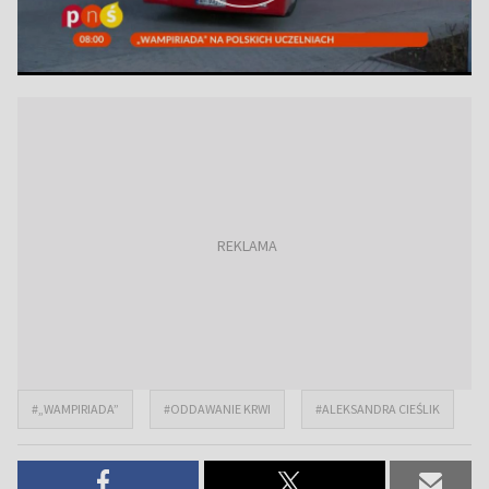
#„WAMPIRIADA”
#ODDAWANIE KRWI
#ALEKSANDRA CIEŚLIK