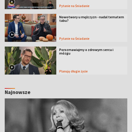
Pytanie na Śniadanie
Nowotwory u mężczyzn - nadal tematem
tabu?
Pytanie na Śniadanie
Porozmawiajmy o zdrowym sercu i
mózgu
Planuję długie życie
Najnowsze