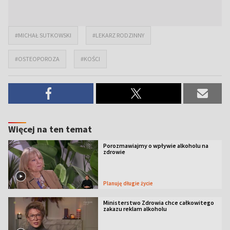
#MICHAŁ SUTKOWSKI
#LEKARZ RODZINNY
#OSTEOPOROZA
#KOŚCI
Więcej na ten temat
Porozmawiajmy o wpływie alkoholu na
zdrowie
Planuję długie życie
Ministerstwo Zdrowia chce całkowitego
zakazu reklam alkoholu