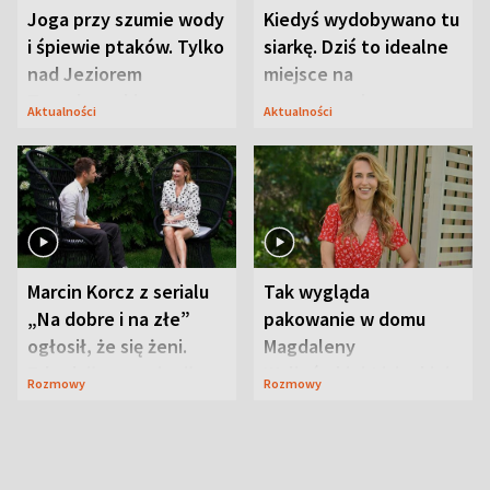
Joga przy szumie wody
Kiedyś wydobywano tu
i śpiewie ptaków. Tylko
siarkę. Dziś to idealne
nad Jeziorem
miejsce na
Tarnobrzeskim
wypoczynek
Aktualności
Aktualności
Marcin Korcz z serialu
Tak wygląda
„Na dobre i na złe”
pakowanie w domu
ogłosił, że się żeni.
Magdaleny
Zdradził, co zmienił
Waligórskiej-Lisieckiej.
Rozmowy
Rozmowy
syn
Mąż nie odpuszcza