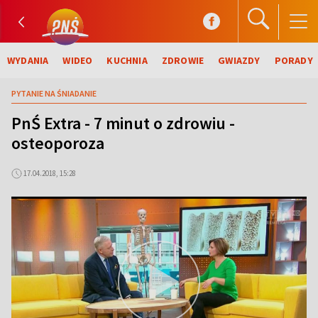
WYDANIA
WIDEO
KUCHNIA
ZDROWIE
GWIAZDY
PORADY
PYTANIE NA ŚNIADANIE
PnŚ Extra - 7 minut o zdrowiu -
osteoporoza
17.04.2018, 15:28