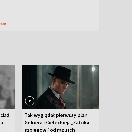
ycie
ciąż
Tak wyglądał pierwszy plan
ta
Gelnera i Cieleckiej. „Zatoka
szpiegów” od razu ich