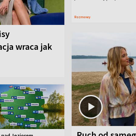
Rozmowy
isy
cja wraca jak
Ruch od sameg
r nad Jeziorem