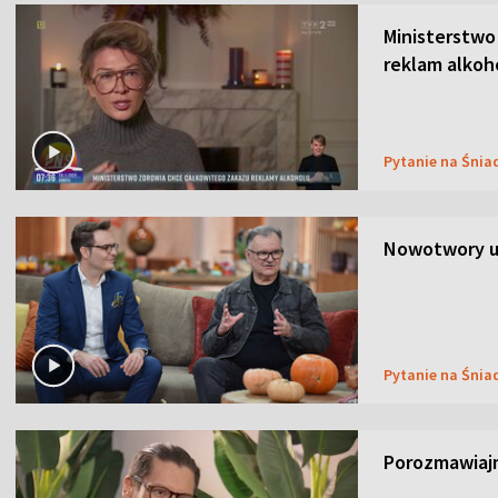
Ministerstwo
reklam alkoh
Pytanie na Śnia
Nowotwory u
Pytanie na Śnia
Porozmawiaj