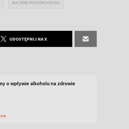
U
#LICZENIE RUCHÓW DZIECKA
UDOSTĘPNIJ NA X
y o wpływie alkoholu na zdrowie
ycie