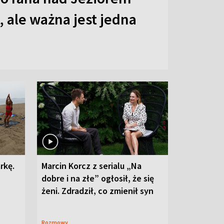
 ale ważna jest jedna
rkę.
Marcin Korcz z serialu „Na
dobre i na złe” ogłosił, że się
żeni. Zdradził, co zmienił syn
Rozmowy