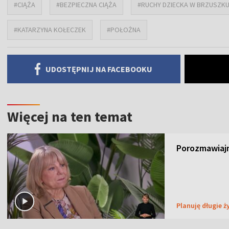
#CIĄŻA
#BEZPIECZNA CIĄŻA
#RUCHY DZIECKA W BRZUSZK
#KATARZYNA KOŁECZEK
#POŁOŻNA
UDOSTĘPNIJ NA FACEBOOKU
Więcej na ten temat
Porozmawiajm
Planuję długie ż