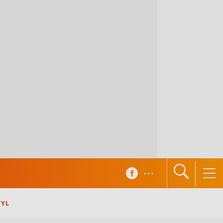
...
TYL