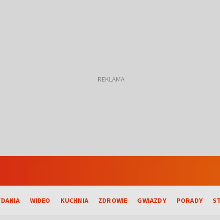
DANIA
WIDEO
KUCHNIA
ZDROWIE
GWIAZDY
PORADY
S