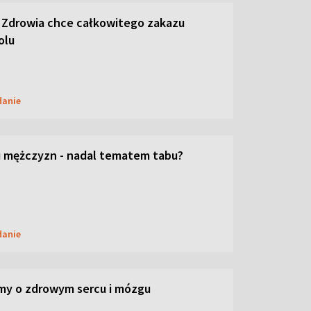
 Zdrowia chce całkowitego zakazu
olu
danie
 mężczyzn - nadal tematem tabu?
danie
my o zdrowym sercu i mózgu