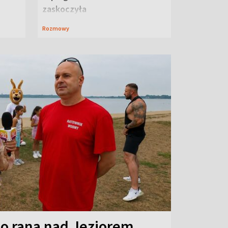
zaskoczyła
Rozmowy
o rana nad Jeziorem