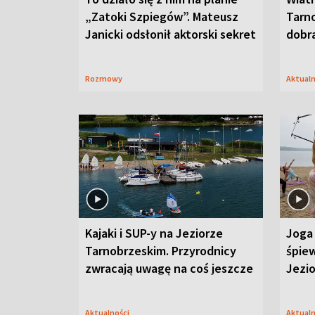
„Zatoki Szpiegów”. Mateusz
Tarno
Janicki odsłonił aktorski sekret
dobr
Rozmowy
Aktual
Kajaki i SUP-y na Jeziorze
Joga 
Tarnobrzeskim. Przyrodnicy
śpiew
zwracają uwagę na coś jeszcze
Jezi
Aktualności
Aktual