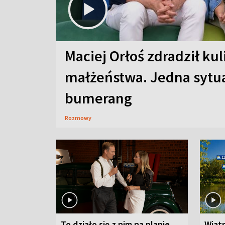
Maciej Orłoś zdradził kul
małżeństwa. Jedna sytua
bumerang
Rozmowy
To działo się z nim na planie
Wiat