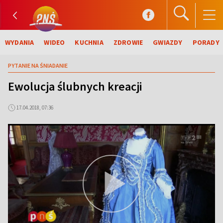
WYDANIA
WIDEO
KUCHNIA
ZDROWIE
GWIAZDY
PORADY
PYTANIE NA ŚNIADANIE
Ewolucja ślubnych kreacji
17.04.2018, 07:36