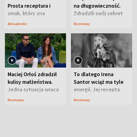
Prosta receptura i
na długowieczność.
smak, który zna
Zdradzili swój sekret
Lubelszczyzna
Aktualności
Rozmowy
Maciej Orłoś zdradził
To dlatego Irena
kulisy małżeństwa.
Santor wciąż ma tyle
Jedna sytuacja wraca
energii. Jej recepta
jak bumerang
jest zaskakująco
Rozmowy
Rozmowy
prosta