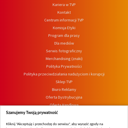
Kariera w TVP
Kontakt
Centrum informacji TVP
Komisja Etyki
Program dla prasy
Dla mediów
Serwis fotograficzny
Merchandising (znaki)
Polityka Prywatności
Polityka przeciwdziałania nadużyciom i korupcji
Sklep TVP
Biuro Reklamy
Oferta Dystrybucyjna
Oferta Handlowa
Dostępność
Szanujemy Twoją prywatność
Moje zgody
Kliknij "Akceptuję i przechodzę do serwisu", aby wyrazić zgody na