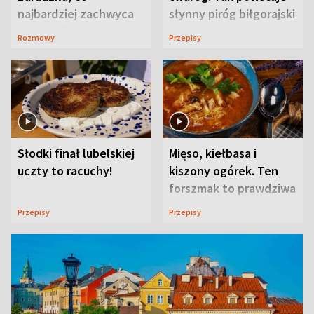
najbardziej zachwyca
słynny piróg biłgorajski
ją w Lublinie
Rozmowy
Przepisy
Słodki finał lubelskiej
Mięso, kiełbasa i
uczty to racuchy!
kiszony ogórek. Ten
forszmak to prawdziwa
uczta
Przepisy
Przepisy