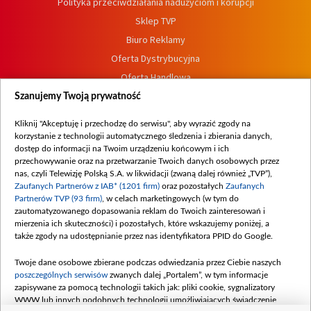
Polityka przeciwdziałania nadużyciom i korupcji
Sklep TVP
Biuro Reklamy
Oferta Dystrybucyjna
Oferta Handlowa
Dostępność
Szanujemy Twoją prywatność
Moje zgody
Kliknij "Akceptuję i przechodzę do serwisu", aby wyrazić zgody na
Procedura zgłoszeń wewnętrznych
korzystanie z technologii automatycznego śledzenia i zbierania danych,
dostęp do informacji na Twoim urządzeniu końcowym i ich
przechowywanie oraz na przetwarzanie Twoich danych osobowych przez
nas, czyli Telewizję Polską S.A. w likwidacji (zwaną dalej również „TVP”),
Zaufanych Partnerów z IAB* (1201 firm)
oraz pozostałych
Zaufanych
Partnerów TVP (93 firm)
, w celach marketingowych (w tym do
zautomatyzowanego dopasowania reklam do Twoich zainteresowań i
mierzenia ich skuteczności) i pozostałych, które wskazujemy poniżej, a
także zgody na udostępnianie przez nas identyfikatora PPID do Google.
Twoje dane osobowe zbierane podczas odwiedzania przez Ciebie naszych
poszczególnych serwisów
zwanych dalej „Portalem”, w tym informacje
zapisywane za pomocą technologii takich jak: pliki cookie, sygnalizatory
WWW lub innych podobnych technologii umożliwiających świadczenie