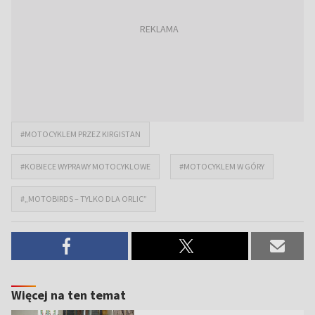
#MOTOCYKLEM PRZEZ KIRGISTAN
#KOBIECE WYPRAWY MOTOCYKLOWE
#MOTOCYKLEM W GÓRY
#„MOTOBIRDS – TYLKO DLA ORLIC”
Więcej na ten temat