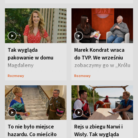
Tak wygląda
Marek Kondrat wraca
pakowanie w domu
do TVP. We wrześniu
Magdaleny
zobaczymy go w „Królu
Waligórskiej-Lisieckiej.
Maciusiu I”
Rozmowy
Rozmowy
Mąż nie odpuszcza
To nie było miejsce
Rejs u zbiegu Narwi i
hazardu. Co mieściło
Wisły. Tak wygląda