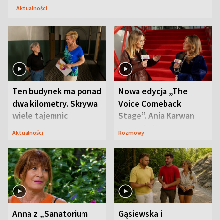
Aktualności
Ten budynek ma ponad
Nowa edycja „The
dwa kilometry. Skrywa
Voice Comeback
wiele tajemnic
Stage”. Ania Karwan
zapowiada
Aktualności
Rozmowy
niespodzianki
Anna z „Sanatorium
Gąsiewska i