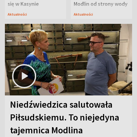
się w Kasynie
Modlin od strony wody
Oficerskim?
Aktualności
Aktualności
Niedźwiedzica salutowała
Piłsudskiemu. To niejedyna
tajemnica Modlina