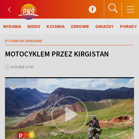
WYDANIA
WIDEO
KUCHNIA
ZDROWIE
GWIAZDY
PORADY
PYTANIE NA ŚNIADANIE
MOTOCYKLEM PRZEZ KIRGISTAN
16.04.2018, 07:45