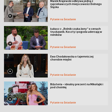
Marek Krajewski odkrywa jedną z
najciekawszych miejscowości Dolnego
Śląska
Pytanie na Śniadanie
Łukasz z „Rolnik szuka żony” o cenach
truskawek. Koszty i pogoda uderzają w
rolników
Pytanie na Śniadanie
Ewa Chodakowska o tajemniczej
chorobie mięśni
Pytanie na Śniadanie
Biżuteria – idealny prezent na Mikołajki i
pod choinkę
Pytanie na Śniadanie