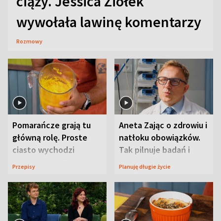
ciąży. Jessica Ziółek
wywołała lawinę komentarzy
Rozmowy
Pomarańcze grają tu
Aneta Zając o zdrowiu i
główną rolę. Proste
natłoku obowiązków.
ciasto wychodzi
Tak pilnuje badań i
wyjątkowo wilgotne
wizyt
Przepisy
Planuję długie życie