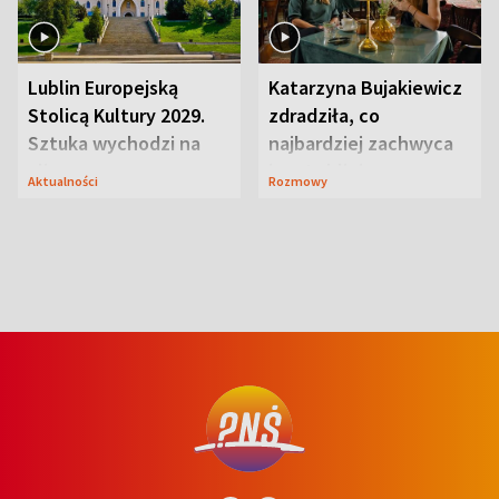
Lublin Europejską
Katarzyna Bujakiewicz
Stolicą Kultury 2029.
zdradziła, co
Sztuka wychodzi na
najbardziej zachwyca
ulice
ją w Lublinie
Aktualności
Rozmowy