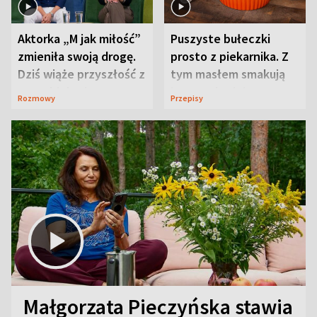
Aktorka „M jak miłość”
Puszyste bułeczki
zmieniła swoją drogę.
prosto z piekarnika. Z
Dziś wiąże przyszłość z
tym masłem smakują
neurobiologią
jeszcze lepiej
Rozmowy
Przepisy
Małgorzata Pieczyńska stawia