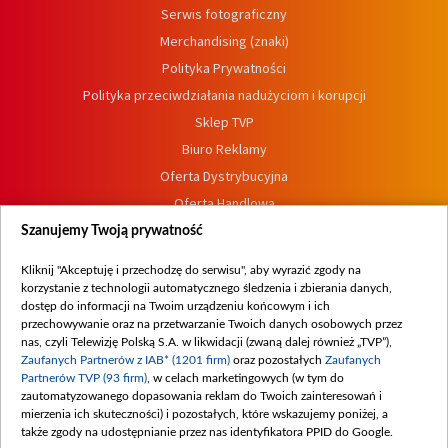
Serwis fotograficzny
Merchandising (znaki)
Polityka Prywatności
Polityka przeciwdziałania nadużyciom i korupcji
Sklep TVP
Biuro Reklamy
Oferta Dystrybucyjna
Oferta Handlowa
Dostępność
Szanujemy Twoją prywatność
Moje zgody
Kliknij "Akceptuję i przechodzę do serwisu", aby wyrazić zgody na
Procedura zgłoszeń wewnętrznych
korzystanie z technologii automatycznego śledzenia i zbierania danych,
dostęp do informacji na Twoim urządzeniu końcowym i ich
przechowywanie oraz na przetwarzanie Twoich danych osobowych przez
nas, czyli Telewizję Polską S.A. w likwidacji (zwaną dalej również „TVP”),
Zaufanych Partnerów z IAB* (1201 firm)
oraz pozostałych
Zaufanych
Partnerów TVP (93 firm)
, w celach marketingowych (w tym do
zautomatyzowanego dopasowania reklam do Twoich zainteresowań i
mierzenia ich skuteczności) i pozostałych, które wskazujemy poniżej, a
także zgody na udostępnianie przez nas identyfikatora PPID do Google.