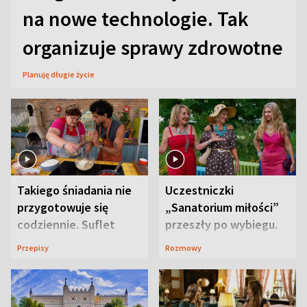
na nowe technologie. Tak
organizuje sprawy zdrowotne
Planuję długie życie
Takiego śniadania nie
Uczestniczki
przygotowuje się
„Sanatorium miłości”
codziennie. Suflet
przeszły po wybiegu.
serowy zachwyca
Te stylizacje
Przepisy
Rozmowy
smakiem
przyciągały wzrok