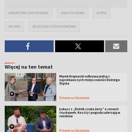
#NIEBEZPIECZNE PIOSENKI
#SEKS PIOSENKI
#CYPIS
#POPEK
#DZIECIAKI Z PODSTAWÓWKI
Więcej na ten temat
Marek Krajewski odkrywa jedną z
najciekawszych miejscowości Dolnego
Śląska
Pytanie na Śniadanie
Łukasz z „Rolnik szuka żony” o cenach
truskawek. Koszty i pogoda uderzają w
rolników
Pytanie na Śniadanie