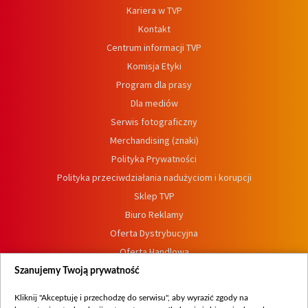
Kariera w TVP
Kontakt
Centrum informacji TVP
Komisja Etyki
Program dla prasy
Dla mediów
Serwis fotograficzny
Merchandising (znaki)
Polityka Prywatności
Polityka przeciwdziałania nadużyciom i korupcji
Sklep TVP
Biuro Reklamy
Oferta Dystrybucyjna
Oferta Handlowa
Dostępność
Szanujemy Twoją prywatność
Moje zgody
Kliknij "Akceptuję i przechodzę do serwisu", aby wyrazić zgody na
Procedura zgłoszeń wewnętrznych