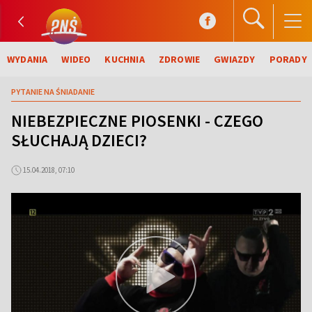
WYDANIA
WIDEO
KUCHNIA
ZDROWIE
GWIAZDY
PORADY
PYTANIE NA ŚNIADANIE
NIEBEZPIECZNE PIOSENKI - CZEGO
SŁUCHAJĄ DZIECI?
15.04.2018, 07:10