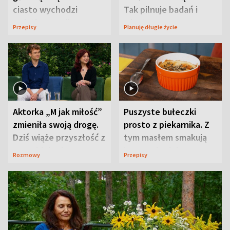
ciasto wychodzi
Tak pilnuje badań i
wyjątkowo wilgotne
wizyt
Przepisy
Planuję długie życie
Aktorka „M jak miłość”
Puszyste bułeczki
zmieniła swoją drogę.
prosto z piekarnika. Z
Dziś wiąże przyszłość z
tym masłem smakują
neurobiologią
jeszcze lepiej
Rozmowy
Przepisy