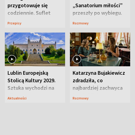
przygotowuje się
„Sanatorium miłości”
codziennie. Suflet
przeszły po wybiegu.
serowy zachwyca
Te stylizacje
Przepisy
Rozmowy
smakiem
przyciągały wzrok
Lublin Europejską
Katarzyna Bujakiewicz
Stolicą Kultury 2029.
zdradziła, co
Sztuka wychodzi na
najbardziej zachwyca
ulice
ją w Lublinie
Aktualności
Rozmowy