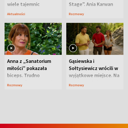
wiele tajemnic
Stage”. Ania Karwan
zapowiada
Aktualności
Rozmowy
niespodzianki
Anna z „Sanatorium
Gąsiewska i
miłości” pokazała
Sołtysiewicz wrócili w
biceps. Trudno
wyjątkowe miejsce. Na
uwierzyć, co przeszła
szlaku czekał
Rozmowy
Rozmowy
wcześniej
niedźwiedź