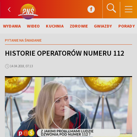
WYDANIA
WIDEO
KUCHNIA
ZDROWIE
GWIAZDY
PORADY
PYTANIE NA ŚNIADANIE
HISTORIE OPERATORÓW NUMERU 112
14.04.2018, 07:13