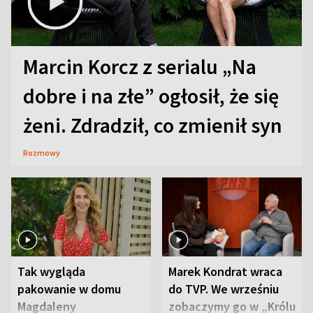
Marcin Korcz z serialu „Na
dobre i na złe” ogłosił, że się
żeni. Zdradził, co zmienił syn
Rozmowy
Tak wygląda
Marek Kondrat wraca
pakowanie w domu
do TVP. We wrześniu
Magdaleny
zobaczymy go w „Królu