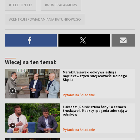
#TELEFON 112
#NUMER ALARMOWY
#CENTRUM POWIADAMIANIA RATUNKOWEGO
Więcej na ten temat
Marek Krajewski odkrywa jedną z
najciekawszych miejscowości Dolnego
Śląska
Pytanie na Śniadanie
Łukasz z „Rolnik szuka żony” o cenach
truskawek. Koszty i pogoda uderzają w
rolników
Pytanie na Śniadanie