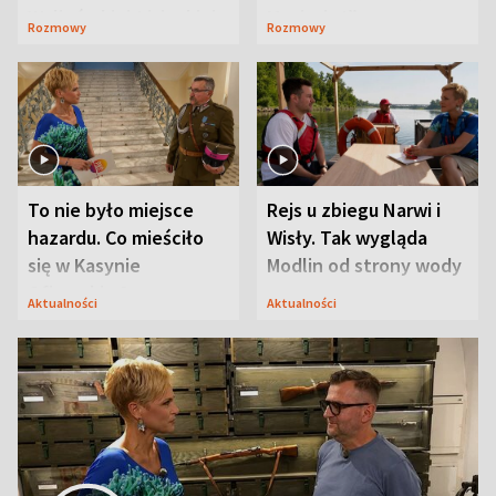
Waligórskiej-Lisieckiej.
Maciusiu I”
Rozmowy
Rozmowy
Mąż nie odpuszcza
To nie było miejsce
Rejs u zbiegu Narwi i
hazardu. Co mieściło
Wisły. Tak wygląda
się w Kasynie
Modlin od strony wody
Oficerskim?
Aktualności
Aktualności