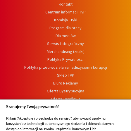
Kontakt
Centrum informacji TVP
Komisja Etyki
Program dla prasy
Dla mediów
Serwis fotograficzny
Merchandising (znaki)
Polityka Prywatności
Polityka przeciwdziałania nadużyciom i korupcji
Sklep TVP
Biuro Reklamy
Oferta Dystrybucyjna
Oferta Handlowa
Dostępność
Szanujemy Twoją prywatność
Moje zgody
Kliknij "Akceptuję i przechodzę do serwisu", aby wyrazić zgody na
Procedura zgłoszeń wewnętrznych
korzystanie z technologii automatycznego śledzenia i zbierania danych,
dostęp do informacji na Twoim urządzeniu końcowym i ich