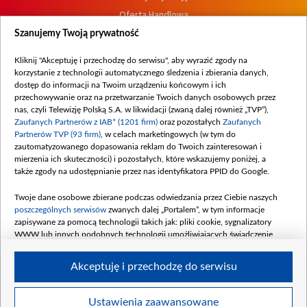
Oferta Handlowa
Dostępność
Szanujemy Twoją prywatność
Moje zgody
Kliknij "Akceptuję i przechodzę do serwisu", aby wyrazić zgody na
Procedura zgłoszeń wewnętrznych
korzystanie z technologii automatycznego śledzenia i zbierania danych,
dostęp do informacji na Twoim urządzeniu końcowym i ich
przechowywanie oraz na przetwarzanie Twoich danych osobowych przez
nas, czyli Telewizję Polską S.A. w likwidacji (zwaną dalej również „TVP”),
Zaufanych Partnerów z IAB* (1201 firm)
oraz pozostałych
Zaufanych
Partnerów TVP (93 firm)
, w celach marketingowych (w tym do
zautomatyzowanego dopasowania reklam do Twoich zainteresowań i
mierzenia ich skuteczności) i pozostałych, które wskazujemy poniżej, a
także zgody na udostępnianie przez nas identyfikatora PPID do Google.
Twoje dane osobowe zbierane podczas odwiedzania przez Ciebie naszych
poszczególnych serwisów
zwanych dalej „Portalem”, w tym informacje
zapisywane za pomocą technologii takich jak: pliki cookie, sygnalizatory
WWW lub innych podobnych technologii umożliwiających świadczenie
dopasowanych i bezpiecznych usług, personalizację treści oraz reklam,
udostępnianie funkcji mediów społecznościowych oraz analizowanie ruchu
Akceptuję i przechodzę do serwisu
w Internecie.
Twoje dane osobowe zbierane podczas odwiedzania przez Ciebie
Ustawienia zaawansowane