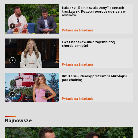
Łukasz z „Rolnik szuka żony” o cenach
truskawek. Koszty i pogoda uderzają w
rolników
Pytanie na Śniadanie
Ewa Chodakowska o tajemniczej
chorobie mięśni
Pytanie na Śniadanie
Biżuteria – idealny prezent na Mikołajki i
pod choinkę
Pytanie na Śniadanie
Najnowsze