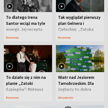
To dlatego Irena
Tak wyglądał pierwszy
Santor wciąż ma tyle
plan Gelnera i
energii. Jej recepta
Cieleckiej. „Zatoka
jest zaskakująco
szpiegów” od razu ich
Rozmowy
Rozmowy
prosta
zaskoczyła
To działo się z nim na
Wiatr nad Jeziorem
planie „Zatoki
Tarnobrzeskim. Dla
Szpiegów”. Mateusz
żeglarzy to dobra
Janicki odsłonił
wiadomość
Rozmowy
Aktualności
aktorski sekret