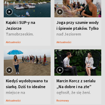
Kajaki i SUP-y na
Joga przy szumie wody
Jeziorze
i śpiewie ptaków. Tylko
Tarnobrzeskim.
nad Jeziorem
Przyrodnicy zwracają
Tarnobrzeskim
Aktualności
Aktualności
uwagę na coś jeszcze
Kiedyś wydobywano tu
Marcin Korcz z serialu
siarkę. Dziś to idealne
„Na dobre i na złe”
miejsce na
ogłosił, że się żeni.
wypoczynek
Zdradził, co zmienił
Aktualności
Rozmowy
syn