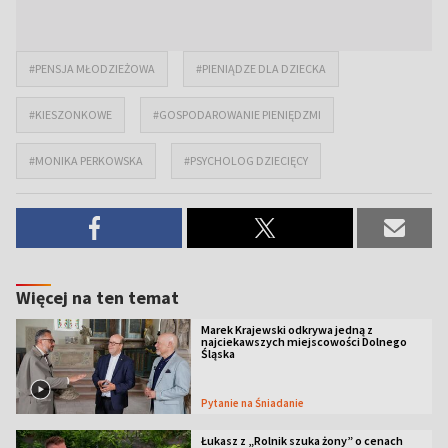
#PENSJA MŁODZIEŻOWA
#PIENIĄDZE DLA DZIECKA
#KIESZONKOWE
#GOSPODAROWANIE PIENIĘDZMI
#MONIKA PERKOWSKA
#PSYCHOLOG DZIECIĘCY
Więcej na ten temat
Marek Krajewski odkrywa jedną z
najciekawszych miejscowości Dolnego
Śląska
Pytanie na Śniadanie
Łukasz z „Rolnik szuka żony” o cenach