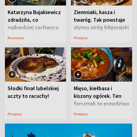
Katarzyna Bujakiewicz
Ziemniaki, kasza i
zdradziła, co
twaróg. Tak powstaje
najbardziej zachwyca
słynny piróg biłgorajski
ją w Lublinie
Rozmowy
Przepisy
Słodki finał lubelskiej
Mięso, kiełbasa i
uczty to racuchy!
kiszony ogórek. Ten
forszmak to prawdziwa
uczta
Przepisy
Przepisy