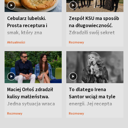
Cebularz lubelski.
Zespół KSU ma sposób
Prosta receptura i
na długowieczność.
smak, który zna
Zdradzili swój sekret
Lubelszczyzna
Aktualności
Rozmowy
Maciej Orłoś zdradził
To dlatego Irena
kulisy małżeństwa.
Santor wciąż ma tyle
Jedna sytuacja wraca
energii. Jej recepta
jak bumerang
jest zaskakująco
Rozmowy
Rozmowy
prosta