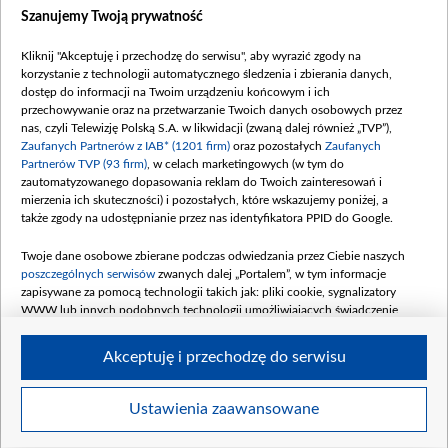
Dostępność
Szanujemy Twoją prywatność
Moje zgody
Kliknij "Akceptuję i przechodzę do serwisu", aby wyrazić zgody na
Procedura zgłoszeń wewnętrznych
korzystanie z technologii automatycznego śledzenia i zbierania danych,
dostęp do informacji na Twoim urządzeniu końcowym i ich
przechowywanie oraz na przetwarzanie Twoich danych osobowych przez
nas, czyli Telewizję Polską S.A. w likwidacji (zwaną dalej również „TVP”),
Zaufanych Partnerów z IAB* (1201 firm)
oraz pozostałych
Zaufanych
Partnerów TVP (93 firm)
, w celach marketingowych (w tym do
zautomatyzowanego dopasowania reklam do Twoich zainteresowań i
mierzenia ich skuteczności) i pozostałych, które wskazujemy poniżej, a
także zgody na udostępnianie przez nas identyfikatora PPID do Google.
Twoje dane osobowe zbierane podczas odwiedzania przez Ciebie naszych
poszczególnych serwisów
zwanych dalej „Portalem”, w tym informacje
zapisywane za pomocą technologii takich jak: pliki cookie, sygnalizatory
WWW lub innych podobnych technologii umożliwiających świadczenie
dopasowanych i bezpiecznych usług, personalizację treści oraz reklam,
udostępnianie funkcji mediów społecznościowych oraz analizowanie ruchu
Akceptuję i przechodzę do serwisu
w Internecie.
Twoje dane osobowe zbierane podczas odwiedzania przez Ciebie
Ustawienia zaawansowane
poszczególnych serwisów
na Portalu, takie jak adresy IP, identyfikatory
© 2026 Telewizja Polska S. A. w likwidacji
Twoich urządzeń końcowych i identyfikatory plików cookie, informacje o