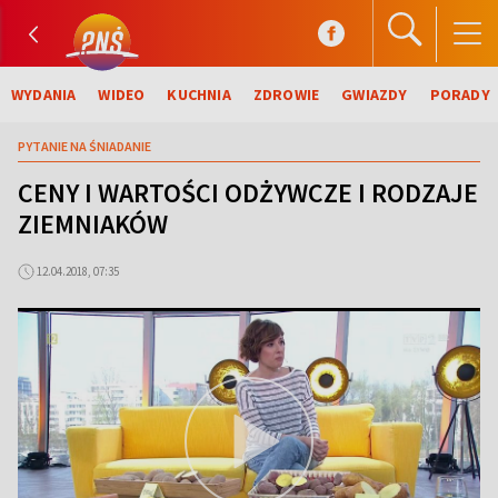
WYDANIA
WIDEO
KUCHNIA
ZDROWIE
GWIAZDY
PORADY
PYTANIE NA ŚNIADANIE
CENY I WARTOŚCI ODŻYWCZE I RODZAJE
ZIEMNIAKÓW
12.04.2018, 07:35