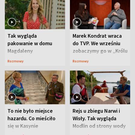
Tak wygląda
Marek Kondrat wraca
pakowanie w domu
do TVP. We wrześniu
Magdaleny
zobaczymy go w „Królu
Waligórskiej-Lisieckiej.
Maciusiu I”
Rozmowy
Rozmowy
Mąż nie odpuszcza
To nie było miejsce
Rejs u zbiegu Narwi i
hazardu. Co mieściło
Wisły. Tak wygląda
się w Kasynie
Modlin od strony wody
Oficerskim?