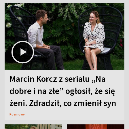
Marcin Korcz z serialu „Na
dobre i na złe” ogłosił, że się
żeni. Zdradził, co zmienił syn
Rozmowy