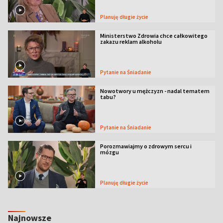
Planuję długie życie
Ministerstwo Zdrowia chce całkowitego
zakazu reklam alkoholu
Pytanie na Śniadanie
Nowotwory u mężczyzn - nadal tematem
tabu?
Pytanie na Śniadanie
Porozmawiajmy o zdrowym sercu i
mózgu
Planuję długie życie
Najnowsze