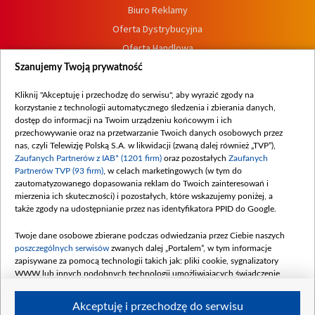
Biuro Reklamy
Oferta Dystrybucyjna
Oferta Handlowa
Dostępność
Szanujemy Twoją prywatność
Moje zgody
Kliknij "Akceptuję i przechodzę do serwisu", aby wyrazić zgody na
Procedura zgłoszeń wewnętrznych
korzystanie z technologii automatycznego śledzenia i zbierania danych,
dostęp do informacji na Twoim urządzeniu końcowym i ich
przechowywanie oraz na przetwarzanie Twoich danych osobowych przez
nas, czyli Telewizję Polską S.A. w likwidacji (zwaną dalej również „TVP”),
Zaufanych Partnerów z IAB* (1201 firm)
oraz pozostałych
Zaufanych
Partnerów TVP (93 firm)
, w celach marketingowych (w tym do
zautomatyzowanego dopasowania reklam do Twoich zainteresowań i
mierzenia ich skuteczności) i pozostałych, które wskazujemy poniżej, a
także zgody na udostępnianie przez nas identyfikatora PPID do Google.
Twoje dane osobowe zbierane podczas odwiedzania przez Ciebie naszych
poszczególnych serwisów
zwanych dalej „Portalem”, w tym informacje
zapisywane za pomocą technologii takich jak: pliki cookie, sygnalizatory
WWW lub innych podobnych technologii umożliwiających świadczenie
dopasowanych i bezpiecznych usług, personalizację treści oraz reklam,
udostępnianie funkcji mediów społecznościowych oraz analizowanie ruchu
Akceptuję i przechodzę do serwisu
w Internecie.