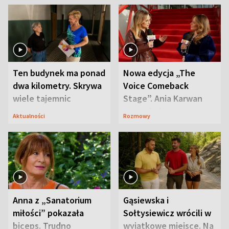
Ten budynek ma ponad
Nowa edycja „The
dwa kilometry. Skrywa
Voice Comeback
wiele tajemnic
Stage”. Ania Karwan
zapowiada
Aktualności
Rozmowy
niespodzianki
Anna z „Sanatorium
Gąsiewska i
miłości” pokazała
Sołtysiewicz wrócili w
biceps. Trudno
wyjątkowe miejsce. Na