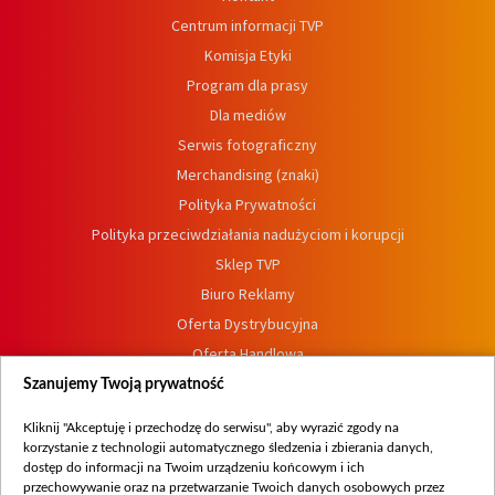
Centrum informacji TVP
Komisja Etyki
Program dla prasy
Dla mediów
Serwis fotograficzny
Merchandising (znaki)
Polityka Prywatności
Polityka przeciwdziałania nadużyciom i korupcji
Sklep TVP
Biuro Reklamy
Oferta Dystrybucyjna
Oferta Handlowa
Dostępność
Szanujemy Twoją prywatność
Moje zgody
Kliknij "Akceptuję i przechodzę do serwisu", aby wyrazić zgody na
Procedura zgłoszeń wewnętrznych
korzystanie z technologii automatycznego śledzenia i zbierania danych,
dostęp do informacji na Twoim urządzeniu końcowym i ich
przechowywanie oraz na przetwarzanie Twoich danych osobowych przez