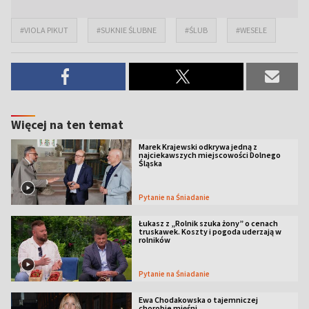
#VIOLA PIKUT
#SUKNIE ŚLUBNE
#ŚLUB
#WESELE
Więcej na ten temat
Marek Krajewski odkrywa jedną z
najciekawszych miejscowości Dolnego
Śląska
Pytanie na Śniadanie
Łukasz z „Rolnik szuka żony” o cenach
truskawek. Koszty i pogoda uderzają w
rolników
Pytanie na Śniadanie
Ewa Chodakowska o tajemniczej
chorobie mięśni