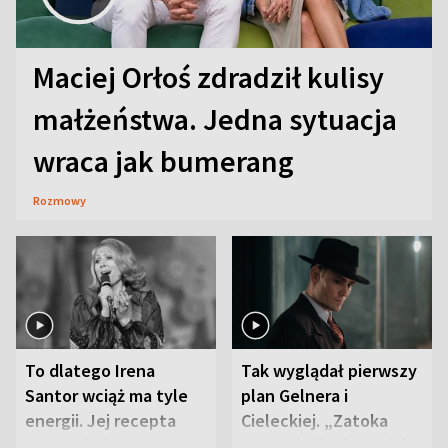
Maciej Orłoś zdradził kulisy
małżeństwa. Jedna sytuacja
wraca jak bumerang
Rozmowy
To dlatego Irena
Tak wyglądał pierwszy
Santor wciąż ma tyle
plan Gelnera i
energii. Jej recepta
Cieleckiej. „Zatoka
jest zaskakująco
szpiegów” od razu ich