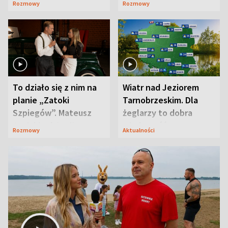
Rozmowy
Rozmowy
prosta
zaskoczyła
To działo się z nim na
Wiatr nad Jeziorem
planie „Zatoki
Tarnobrzeskim. Dla
Szpiegów”. Mateusz
żeglarzy to dobra
Janicki odsłonił
wiadomość
Rozmowy
Aktualności
aktorski sekret