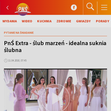
WYDANIA
WIDEO
KUCHNIA
ZDROWIE
GWIAZDY
PORADY
PYTANIE NA ŚNIADANIE
PnŚ Extra - ślub marzeń - idealna suknia
ślubna
11.04.2018, 07:45