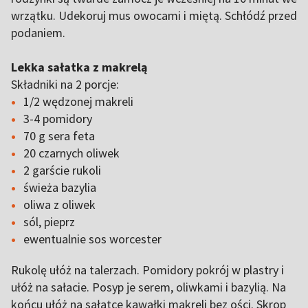
wrzątku. Udekoruj mus owocami i miętą. Schłódź przed
podaniem.
Lekka sałatka z makrelą
Składniki na 2 porcje:
1/2 wędzonej makreli
3-4 pomidory
70 g sera feta
20 czarnych oliwek
2 garście rukoli
świeża bazylia
oliwa z oliwek
sól, pieprz
ewentualnie sos worcester
Rukolę ułóż na talerzach. Pomidory pokrój w plastry i
ułóż na sałacie. Posyp je serem, oliwkami i bazylią. Na
końcu ułóż na sałatce kawałki makreli bez ości. Skrop