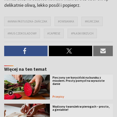
delikatnie oliwą, lekko posól i popieprz.
#ANNA PASTUSZKA-ZAŃCZAK
#OWSIANKA
#KURCZAK
#MUS CZEKOLADOWY
#CAPRESE
#PŁASKI BRZUCH
Więcej na ten temat
Pieczony ser koryciński na buraku z
miodem. Prosty pomysł na wyraziste
danie
Przepisy
Wędzony twarożek w pierogach – prosto,
a genialnie!