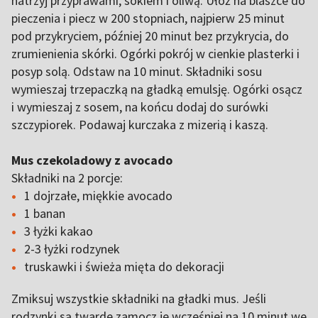
natrzyj przyprawami, sokiem i oliwą. Ułóż na blaszce do
pieczenia i piecz w 200 stopniach, najpierw 25 minut
pod przykryciem, później 20 minut bez przykrycia, do
zrumienienia skórki. Ogórki pokrój w cienkie plasterki i
posyp solą. Odstaw na 10 minut. Składniki sosu
wymieszaj trzepaczką na gładką emulsję. Ogórki osącz
i wymieszaj z sosem, na końcu dodaj do surówki
szczypiorek. Podawaj kurczaka z mizerią i kaszą.
Mus czekoladowy z avocado
Składniki na 2 porcje:
1 dojrzałe, miękkie avocado
1 banan
3 łyżki kakao
2-3 łyżki rodzynek
truskawki i świeża mięta do dekoracji
Zmiksuj wszystkie składniki na gładki mus. Jeśli
rodzynki są twarde zamocz je wcześniej na 10 minut we