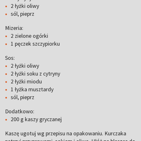
2 łyżki oliwy
sól, pieprz
Mizeria:
2 zielone ogórki
1 pęczek szczypiorku
Sos:
2 łyżki oliwy
2 łyżki soku z cytryny
2 łyżki miodu
1 łyżka musztardy
sól, pieprz
Dodatkowo:
200 g kaszy gryczanej
Kaszę ugotuj wg przepisu na opakowaniu. Kurczaka