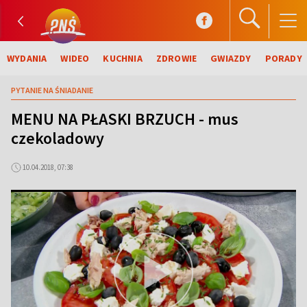
WYDANIA
WIDEO
KUCHNIA
ZDROWIE
GWIAZDY
PORADY
PYTANIE NA ŚNIADANIE
MENU NA PŁASKI BRZUCH - mus
czekoladowy
10.04.2018, 07:38