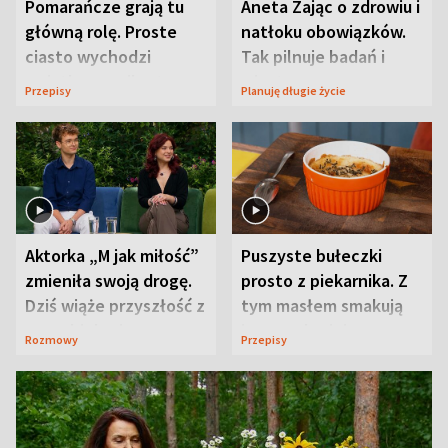
Pomarańcze grają tu
Aneta Zając o zdrowiu i
główną rolę. Proste
natłoku obowiązków.
ciasto wychodzi
Tak pilnuje badań i
wyjątkowo wilgotne
wizyt
Przepisy
Planuję długie życie
Aktorka „M jak miłość”
Puszyste bułeczki
zmieniła swoją drogę.
prosto z piekarnika. Z
Dziś wiąże przyszłość z
tym masłem smakują
neurobiologią
jeszcze lepiej
Rozmowy
Przepisy