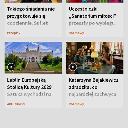
Takiego śniadania nie
Uczestniczki
przygotowuje się
„Sanatorium miłości”
codziennie. Suflet
przeszły po wybiegu.
serowy zachwyca
Te stylizacje
Przepisy
Rozmowy
smakiem
przyciągały wzrok
Lublin Europejską
Katarzyna Bujakiewicz
Stolicą Kultury 2029.
zdradziła, co
Sztuka wychodzi na
najbardziej zachwyca
ulice
ją w Lublinie
Aktualności
Rozmowy