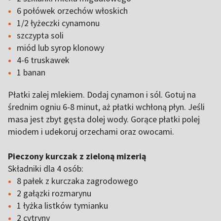
6 połówek orzechów włoskich
1/2 łyżeczki cynamonu
szczypta soli
miód lub syrop klonowy
4-6 truskawek
1 banan
Płatki zalej mlekiem. Dodaj cynamon i sól. Gotuj na
średnim ogniu 6-8 minut, aż płatki wchłoną płyn. Jeśli
masa jest zbyt gęsta dolej wody. Gorące płatki polej
miodem i udekoruj orzechami oraz owocami.
Pieczony kurczak z zieloną mizerią
Składniki dla 4 osób:
8 pałek z kurczaka zagrodowego
2 gałązki rozmarynu
1 łyżka listków tymianku
2 cytryny