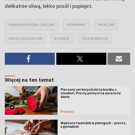
delikatnie oliwą, lekko posól i popieprz.
#ANNA PASTUSZKA-ZAŃCZAK
#OWSIANKA
#KURCZAK
#MUS CZEKOLADOWY
#CAPRESE
#PŁASKI BRZUCH
Więcej na ten temat
Pieczony ser koryciński na buraku z
miodem. Prosty pomysł na wyraziste
danie
Przepisy
Wędzony twarożek w pierogach – prosto,
a genialnie!