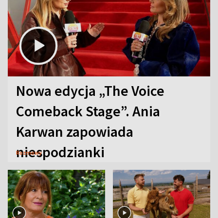
Nowa edycja „The Voice
Comeback Stage”. Ania
Karwan zapowiada
niespodzianki
Rozmowy