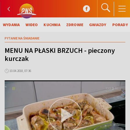
WYDANIA
WIDEO
KUCHNIA
ZDROWIE
GWIAZDY
PORADY
PYTANIE NA ŚNIADANIE
MENU NA PŁASKI BRZUCH - pieczony
kurczak
10.04.2018, 07:36