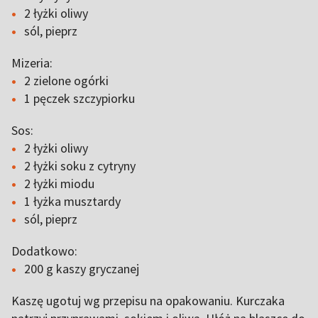
2 łyżki oliwy
sól, pieprz
Mizeria:
2 zielone ogórki
1 pęczek szczypiorku
Sos:
2 łyżki oliwy
2 łyżki soku z cytryny
2 łyżki miodu
1 łyżka musztardy
sól, pieprz
Dodatkowo:
200 g kaszy gryczanej
Kaszę ugotuj wg przepisu na opakowaniu. Kurczaka