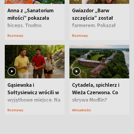
Anna z „Sanatorium
Gwiazdor „Barw
miłości” pokazała
szczęścia” został
biceps. Trudno
farmerem. Pokazał
uwierzyć, co przeszła
swoje niezwykłe
Rozmowy
Rozmowy
wcześniej
ranczo
Gąsiewska i
Cytadela, spichlerz i
Sołtysiewicz wrócili w
Wieża Czerwona. Co
wyjątkowe miejsce. Na
skrywa Modlin?
szlaku czekał
Rozmowy
Aktualności
niedźwiedź