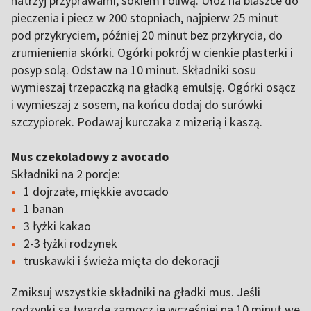
natrzyj przyprawami, sokiem i oliwą. Ułóż na blaszce do
pieczenia i piecz w 200 stopniach, najpierw 25 minut
pod przykryciem, później 20 minut bez przykrycia, do
zrumienienia skórki. Ogórki pokrój w cienkie plasterki i
posyp solą. Odstaw na 10 minut. Składniki sosu
wymieszaj trzepaczką na gładką emulsję. Ogórki osącz
i wymieszaj z sosem, na końcu dodaj do surówki
szczypiorek. Podawaj kurczaka z mizerią i kaszą.
Mus czekoladowy z avocado
Składniki na 2 porcje:
1 dojrzałe, miękkie avocado
1 banan
3 łyżki kakao
2-3 łyżki rodzynek
truskawki i świeża mięta do dekoracji
Zmiksuj wszystkie składniki na gładki mus. Jeśli
rodzynki są twarde zamocz je wcześniej na 10 minut we