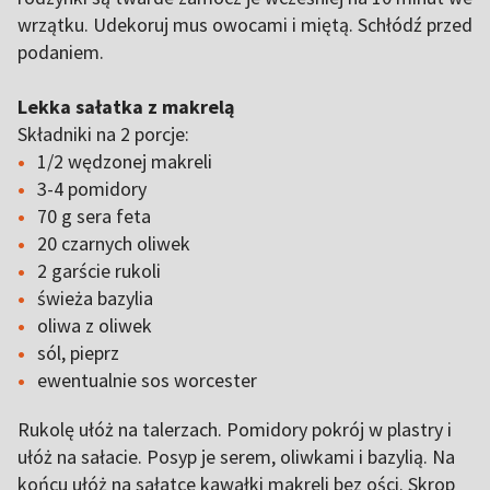
wrzątku. Udekoruj mus owocami i miętą. Schłódź przed
podaniem.
Lekka sałatka z makrelą
Składniki na 2 porcje:
1/2 wędzonej makreli
3-4 pomidory
70 g sera feta
20 czarnych oliwek
2 garście rukoli
świeża bazylia
oliwa z oliwek
sól, pieprz
ewentualnie sos worcester
Rukolę ułóż na talerzach. Pomidory pokrój w plastry i
ułóż na sałacie. Posyp je serem, oliwkami i bazylią. Na
końcu ułóż na sałatce kawałki makreli bez ości. Skrop