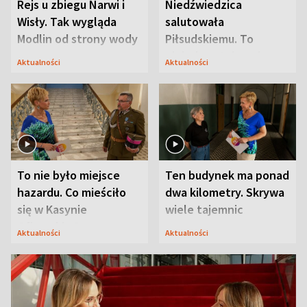
Rejs u zbiegu Narwi i
Niedźwiedzica
Wisły. Tak wygląda
salutowała
Modlin od strony wody
Piłsudskiemu. To
niejedyna tajemnica
Aktualności
Aktualności
Modlina
To nie było miejsce
Ten budynek ma ponad
hazardu. Co mieściło
dwa kilometry. Skrywa
się w Kasynie
wiele tajemnic
Oficerskim?
Aktualności
Aktualności