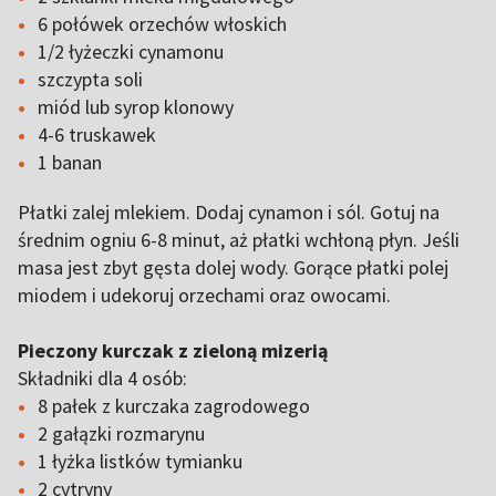
6 połówek orzechów włoskich
1/2 łyżeczki cynamonu
szczypta soli
miód lub syrop klonowy
4-6 truskawek
1 banan
Płatki zalej mlekiem. Dodaj cynamon i sól. Gotuj na
średnim ogniu 6-8 minut, aż płatki wchłoną płyn. Jeśli
masa jest zbyt gęsta dolej wody. Gorące płatki polej
miodem i udekoruj orzechami oraz owocami.
Pieczony kurczak z zieloną mizerią
Składniki dla 4 osób:
8 pałek z kurczaka zagrodowego
2 gałązki rozmarynu
1 łyżka listków tymianku
2 cytryny