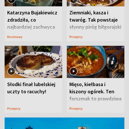
Katarzyna Bujakiewicz
Ziemniaki, kasza i
zdradziła, co
twaróg. Tak powstaje
najbardziej zachwyca
słynny piróg biłgorajski
ją w Lublinie
Rozmowy
Przepisy
Słodki finał lubelskiej
Mięso, kiełbasa i
uczty to racuchy!
kiszony ogórek. Ten
forszmak to prawdziwa
uczta
Przepisy
Przepisy