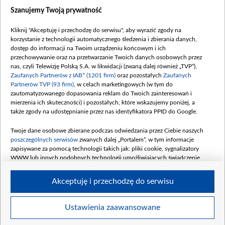
Dostępność
Szanujemy Twoją prywatność
Moje zgody
Kliknij "Akceptuję i przechodzę do serwisu", aby wyrazić zgody na
Procedura zgłoszeń wewnętrznych
korzystanie z technologii automatycznego śledzenia i zbierania danych,
dostęp do informacji na Twoim urządzeniu końcowym i ich
przechowywanie oraz na przetwarzanie Twoich danych osobowych przez
nas, czyli Telewizję Polską S.A. w likwidacji (zwaną dalej również „TVP”),
Zaufanych Partnerów z IAB* (1201 firm)
oraz pozostałych
Zaufanych
Partnerów TVP (93 firm)
, w celach marketingowych (w tym do
zautomatyzowanego dopasowania reklam do Twoich zainteresowań i
mierzenia ich skuteczności) i pozostałych, które wskazujemy poniżej, a
także zgody na udostępnianie przez nas identyfikatora PPID do Google.
Twoje dane osobowe zbierane podczas odwiedzania przez Ciebie naszych
poszczególnych serwisów
zwanych dalej „Portalem”, w tym informacje
zapisywane za pomocą technologii takich jak: pliki cookie, sygnalizatory
WWW lub innych podobnych technologii umożliwiających świadczenie
dopasowanych i bezpiecznych usług, personalizację treści oraz reklam,
udostępnianie funkcji mediów społecznościowych oraz analizowanie ruchu
Akceptuję i przechodzę do serwisu
w Internecie.
Twoje dane osobowe zbierane podczas odwiedzania przez Ciebie
Ustawienia zaawansowane
poszczególnych serwisów
na Portalu, takie jak adresy IP, identyfikatory
© 2026 Telewizja Polska S. A. w likwidacji
Twoich urządzeń końcowych i identyfikatory plików cookie, informacje o