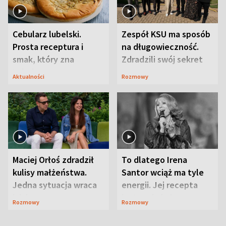
Cebularz lubelski.
Zespół KSU ma sposób
Prosta receptura i
na długowieczność.
smak, który zna
Zdradzili swój sekret
Lubelszczyzna
Aktualności
Rozmowy
Maciej Orłoś zdradził
To dlatego Irena
kulisy małżeństwa.
Santor wciąż ma tyle
Jedna sytuacja wraca
energii. Jej recepta
jak bumerang
jest zaskakująco
Rozmowy
Rozmowy
prosta