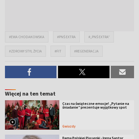
#EWA CHODAKOWSKA
#PNŚ EXTRA
#„PNŚ EXTRA”
#ZDROWY STYL ŻYCIA
#FIT
#REGENERACJA
Więcej na ten temat
Czas na świąteczne emocje! „Pytanie na
śniadanie” prezentuje wyjątkowy spot
Gwiazdy
Dama Polskiej Piosenki - Irena Santor