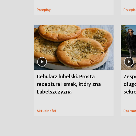
Przepisy
Przepi
Cebularz lubelski. Prosta
Zesp
receptura i smak, który zna
długo
Lubelszczyzna
sekr
Aktualności
Rozmo