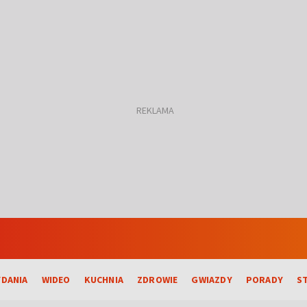
DANIA
WIDEO
KUCHNIA
ZDROWIE
GWIAZDY
PORADY
S