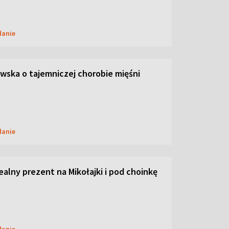
danie
ska o tajemniczej chorobie mięśni
danie
dealny prezent na Mikołajki i pod choinkę
danie