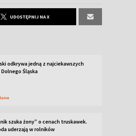
UDOSTĘPNIJ NA X
ski odkrywa jedną z najciekawszych
 Dolnego Śląska
danie
lnik szuka żony” o cenach truskawek.
oda uderzają w rolników