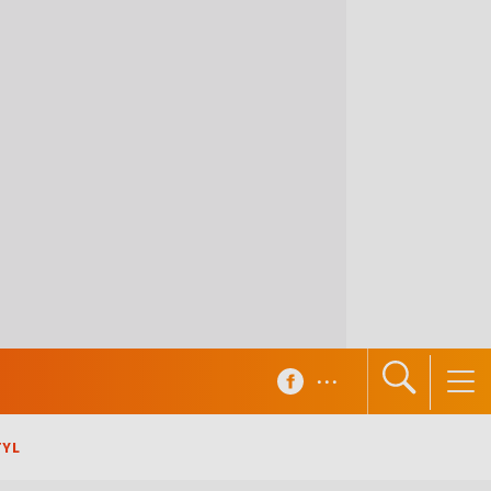
...
TYL