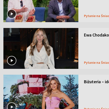
Pytanie na Śnia
Ewa Chodakow
Pytanie na Śnia
Biżuteria – i
Pytanie na Śnia