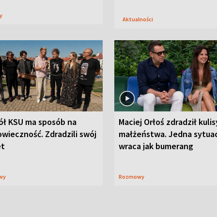
sy
Aktualności
ół KSU ma sposób na
Maciej Orłoś zdradził kulis
wieczność. Zdradzili swój
małżeństwa. Jedna sytua
et
wraca jak bumerang
wy
Rozmowy