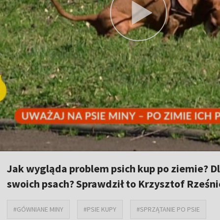
Jak wygląda problem psich kup po ziemie? Dl
swoich psach? Sprawdził to Krzysztof Rześn
#GÓWNIANE MINY
#PSIE KUPY
#SPRZĄTANIE PO PSIE