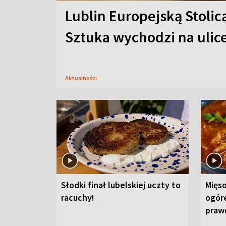
Lublin Europejską Stolic
Sztuka wychodzi na ulic
Aktualności
Słodki finał lubelskiej uczty to
Mięso
racuchy!
ogór
praw