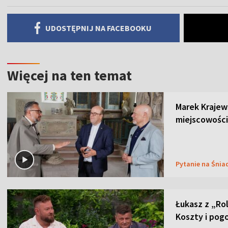
UDOSTĘPNIJ NA FACEBOOKU
Więcej na ten temat
Marek Krajew
miejscowości
Pytanie na Śnia
Łukasz z „Ro
Koszty i pog