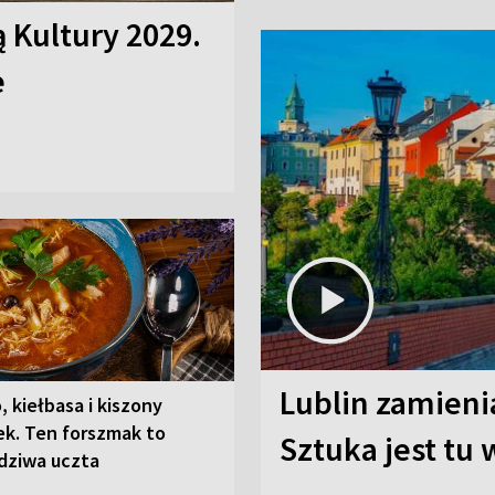
ą Kultury 2029.
e
Lublin zamienia
, kiełbasa i kiszony
ek. Ten forszmak to
Sztuka jest tu
dziwa uczta