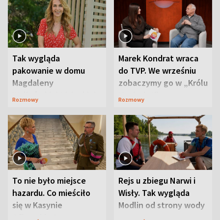
Tak wygląda
Marek Kondrat wraca
pakowanie w domu
do TVP. We wrześniu
Magdaleny
zobaczymy go w „Królu
Waligórskiej-Lisieckiej.
Maciusiu I”
Rozmowy
Rozmowy
Mąż nie odpuszcza
To nie było miejsce
Rejs u zbiegu Narwi i
hazardu. Co mieściło
Wisły. Tak wygląda
się w Kasynie
Modlin od strony wody
Oficerskim?