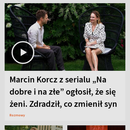
Marcin Korcz z serialu „Na
dobre i na złe” ogłosił, że się
żeni. Zdradził, co zmienił syn
Rozmowy