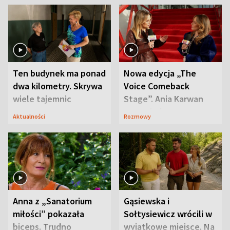
Ten budynek ma ponad
Nowa edycja „The
dwa kilometry. Skrywa
Voice Comeback
wiele tajemnic
Stage”. Ania Karwan
zapowiada
Aktualności
Rozmowy
niespodzianki
Anna z „Sanatorium
Gąsiewska i
miłości” pokazała
Sołtysiewicz wrócili w
biceps. Trudno
wyjątkowe miejsce. Na