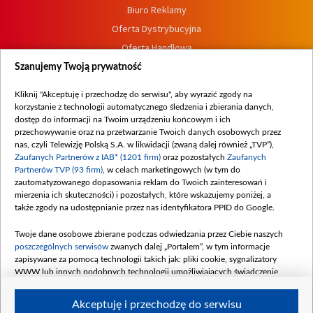
Biuro Reklamy
Oferta Dystrybucyjna
Oferta Handlowa
Dostępność
Szanujemy Twoją prywatność
Moje zgody
Kliknij "Akceptuję i przechodzę do serwisu", aby wyrazić zgody na
Procedura zgłoszeń wewnętrznych
korzystanie z technologii automatycznego śledzenia i zbierania danych,
dostęp do informacji na Twoim urządzeniu końcowym i ich
przechowywanie oraz na przetwarzanie Twoich danych osobowych przez
nas, czyli Telewizję Polską S.A. w likwidacji (zwaną dalej również „TVP”),
Zaufanych Partnerów z IAB* (1201 firm)
oraz pozostałych
Zaufanych
Partnerów TVP (93 firm)
, w celach marketingowych (w tym do
zautomatyzowanego dopasowania reklam do Twoich zainteresowań i
mierzenia ich skuteczności) i pozostałych, które wskazujemy poniżej, a
także zgody na udostępnianie przez nas identyfikatora PPID do Google.
Twoje dane osobowe zbierane podczas odwiedzania przez Ciebie naszych
poszczególnych serwisów
zwanych dalej „Portalem”, w tym informacje
zapisywane za pomocą technologii takich jak: pliki cookie, sygnalizatory
WWW lub innych podobnych technologii umożliwiających świadczenie
dopasowanych i bezpiecznych usług, personalizację treści oraz reklam,
udostępnianie funkcji mediów społecznościowych oraz analizowanie ruchu
Akceptuję i przechodzę do serwisu
w Internecie.