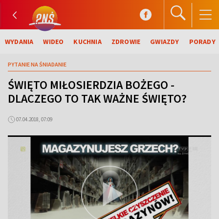
WYDANIA
WIDEO
KUCHNIA
ZDROWIE
GWIAZDY
PORADY
PYTANIE NA ŚNIADANIE
ŚWIĘTO MIŁOSIERDZIA BOŻEGO -
DLACZEGO TO TAK WAŻNE ŚWIĘTO?
07.04.2018, 07:09