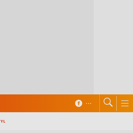
...
TYL