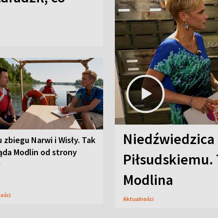
Niedźwiedzica
u zbiegu Narwi i Wisły. Tak
ąda Modlin od strony
Piłsudskiemu. 
y
Modlina
ności
Aktualności