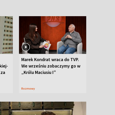
Marek Kondrat wraca do TVP.
iej-
We wrześniu zobaczymy go w
cza
„Królu Maciusiu I”
Rozmowy