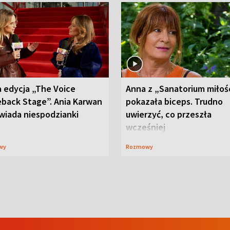
 edycja „The Voice
Anna z „Sanatorium miłoś
back Stage”. Ania Karwan
pokazała biceps. Trudno
wiada niespodzianki
uwierzyć, co przeszła
wcześniej
wy
Rozmowy