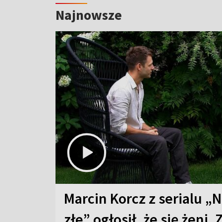
Najnowsze
Marcin Korcz z serialu „N
złe” ogłosił, że się żeni. 