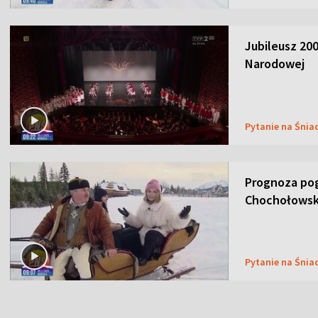
Jubileusz 200
Narodowej
Pytanie na Śnia
Prognoza pog
Chochołowsk
Pytanie na Śnia