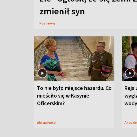
zmienił syn
Rozmowy
To nie było miejsce hazardu. Co
Rejs 
mieściło się w Kasynie
wygl
Oficerskim?
wod
Aktualności
Aktual