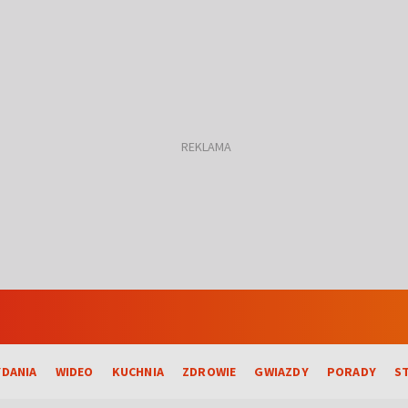
DANIA
WIDEO
KUCHNIA
ZDROWIE
GWIAZDY
PORADY
S