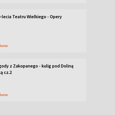
-lecia Teatru Wielkiego - Opery
danie
ody z Zakopanego - kulig pod Doliną
ą cz.2
danie