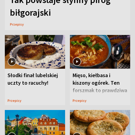
biłgorajski
Przepisy
Słodki finał lubelskiej
Mięso, kiełbasa i
uczty to racuchy!
kiszony ogórek. Ten
forszmak to prawdziwa
uczta
Przepisy
Przepisy