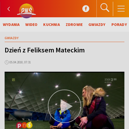
WYDANIA
WIDEO
KUCHNIA
ZDROWIE
GWIAZDY
PORADY
GWIAZDY
Dzień z Feliksem Mateckim
05.04.2018, 07:31