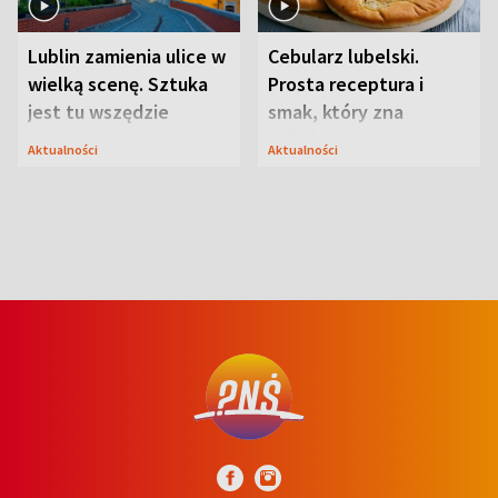
Lublin zamienia ulice w
Cebularz lubelski.
wielką scenę. Sztuka
Prosta receptura i
jest tu wszędzie
smak, który zna
Lubelszczyzna
Aktualności
Aktualności