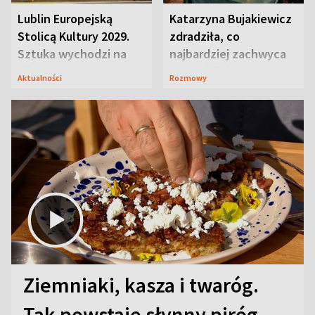
Lublin Europejską
Katarzyna Bujakiewicz
Stolicą Kultury 2029.
zdradziła, co
Sztuka wychodzi na
najbardziej zachwyca
ulice
ją w Lublinie
Aktualności
Rozmowy
Ziemniaki, kasza i twaróg.
Tak powstaje słynny piróg