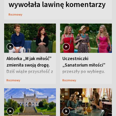
wywołała lawinę komentarzy
Rozmowy
Aktorka „M jak miłość”
Uczestniczki
zmieniła swoją drogę.
„Sanatorium miłości”
Dziś wiąże przyszłość z
przeszły po wybiegu.
neurobiologią
Te stylizacje
Rozmowy
Rozmowy
przyciągały wzrok