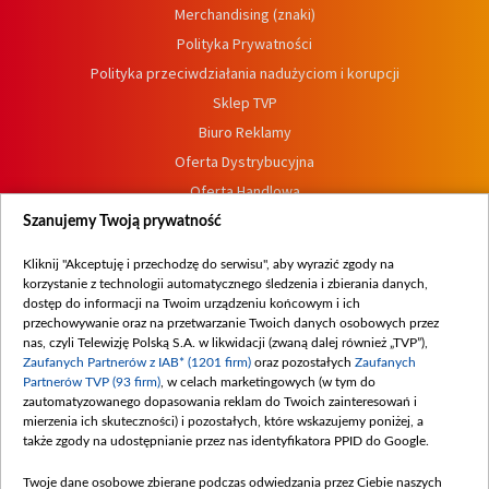
Merchandising (znaki)
Polityka Prywatności
Polityka przeciwdziałania nadużyciom i korupcji
Sklep TVP
Biuro Reklamy
Oferta Dystrybucyjna
Oferta Handlowa
Dostępność
Szanujemy Twoją prywatność
Moje zgody
Kliknij "Akceptuję i przechodzę do serwisu", aby wyrazić zgody na
Procedura zgłoszeń wewnętrznych
korzystanie z technologii automatycznego śledzenia i zbierania danych,
dostęp do informacji na Twoim urządzeniu końcowym i ich
przechowywanie oraz na przetwarzanie Twoich danych osobowych przez
nas, czyli Telewizję Polską S.A. w likwidacji (zwaną dalej również „TVP”),
Zaufanych Partnerów z IAB* (1201 firm)
oraz pozostałych
Zaufanych
Partnerów TVP (93 firm)
, w celach marketingowych (w tym do
zautomatyzowanego dopasowania reklam do Twoich zainteresowań i
mierzenia ich skuteczności) i pozostałych, które wskazujemy poniżej, a
także zgody na udostępnianie przez nas identyfikatora PPID do Google.
Twoje dane osobowe zbierane podczas odwiedzania przez Ciebie naszych