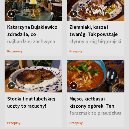
Katarzyna Bujakiewicz
Ziemniaki, kasza i
zdradziła, co
twaróg. Tak powstaje
najbardziej zachwyca
słynny piróg biłgorajski
ją w Lublinie
Rozmowy
Przepisy
Słodki finał lubelskiej
Mięso, kiełbasa i
uczty to racuchy!
kiszony ogórek. Ten
forszmak to prawdziwa
uczta
Przepisy
Przepisy