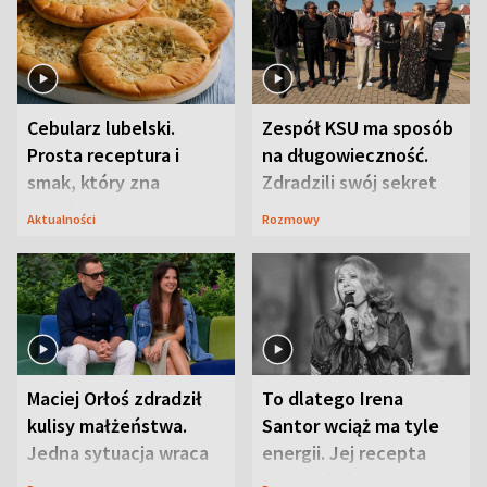
Cebularz lubelski.
Zespół KSU ma sposób
Prosta receptura i
na długowieczność.
smak, który zna
Zdradzili swój sekret
Lubelszczyzna
Aktualności
Rozmowy
Maciej Orłoś zdradził
To dlatego Irena
kulisy małżeństwa.
Santor wciąż ma tyle
Jedna sytuacja wraca
energii. Jej recepta
jak bumerang
jest zaskakująco