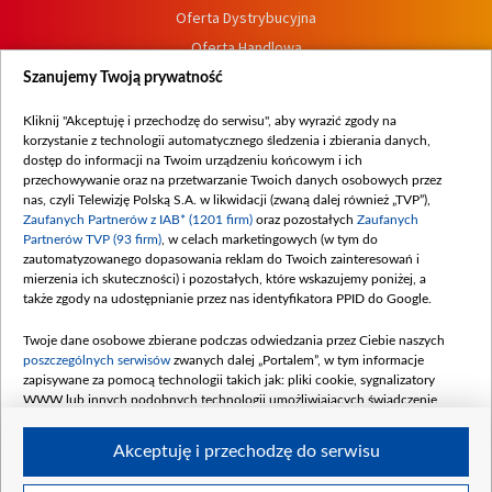
Oferta Dystrybucyjna
Oferta Handlowa
Dostępność
Szanujemy Twoją prywatność
Moje zgody
Kliknij "Akceptuję i przechodzę do serwisu", aby wyrazić zgody na
Procedura zgłoszeń wewnętrznych
korzystanie z technologii automatycznego śledzenia i zbierania danych,
dostęp do informacji na Twoim urządzeniu końcowym i ich
przechowywanie oraz na przetwarzanie Twoich danych osobowych przez
nas, czyli Telewizję Polską S.A. w likwidacji (zwaną dalej również „TVP”),
Zaufanych Partnerów z IAB* (1201 firm)
oraz pozostałych
Zaufanych
Partnerów TVP (93 firm)
, w celach marketingowych (w tym do
zautomatyzowanego dopasowania reklam do Twoich zainteresowań i
mierzenia ich skuteczności) i pozostałych, które wskazujemy poniżej, a
także zgody na udostępnianie przez nas identyfikatora PPID do Google.
Twoje dane osobowe zbierane podczas odwiedzania przez Ciebie naszych
poszczególnych serwisów
zwanych dalej „Portalem”, w tym informacje
zapisywane za pomocą technologii takich jak: pliki cookie, sygnalizatory
WWW lub innych podobnych technologii umożliwiających świadczenie
dopasowanych i bezpiecznych usług, personalizację treści oraz reklam,
udostępnianie funkcji mediów społecznościowych oraz analizowanie ruchu
Akceptuję i przechodzę do serwisu
w Internecie.