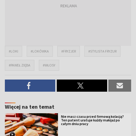
#LOKI
#LOKÓWKA
#FRYZJER
#STYLISTA FRYZUR
#PAWEŁ ZIĘBA
#WŁOSY
Więcej na ten temat
Nie masz czasu przed firmową kolacją?
Ten patent uratuje każdy makijaż po
całym dniu pracy