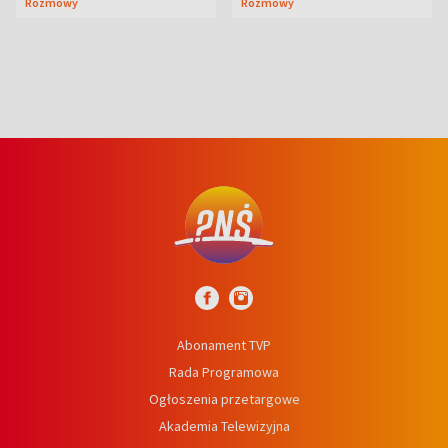
Rozmowy
Rozmowy
prosta
Abonament TVP
Rada Programowa
Ogłoszenia przetargowe
Akademia Telewizyjna