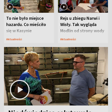
To nie było miejsce
Rejs u zbiegu Narwi i
hazardu. Co mieściło
Wisły. Tak wygląda
się w Kasynie
Modlin od strony wody
Oficerskim?
Aktualności
Aktualności