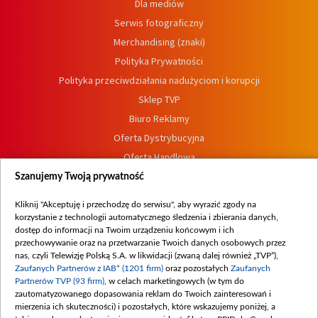
Dla mediów
Serwis fotograficzny
Merchandising (znaki)
Polityka Prywatności
Polityka przeciwdziałania nadużyciom i korupcji
Sklep TVP
Biuro Reklamy
Oferta Dystrybucyjna
Oferta Handlowa
Dostępność
Szanujemy Twoją prywatność
Moje zgody
Kliknij "Akceptuję i przechodzę do serwisu", aby wyrazić zgody na
Procedura zgłoszeń wewnętrznych
korzystanie z technologii automatycznego śledzenia i zbierania danych,
dostęp do informacji na Twoim urządzeniu końcowym i ich
przechowywanie oraz na przetwarzanie Twoich danych osobowych przez
nas, czyli Telewizję Polską S.A. w likwidacji (zwaną dalej również „TVP”),
Zaufanych Partnerów z IAB* (1201 firm)
oraz pozostałych
Zaufanych
Partnerów TVP (93 firm)
, w celach marketingowych (w tym do
zautomatyzowanego dopasowania reklam do Twoich zainteresowań i
mierzenia ich skuteczności) i pozostałych, które wskazujemy poniżej, a