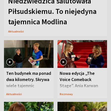
Niedźwiedzica salutowała
Piłsudskiemu. To niejedyna
tajemnica Modlina
Aktualności
Ten budynek ma ponad
Nowa edycja „The
dwa kilometry. Skrywa
Voice Comeback
wiele tajemnic
Stage”. Ania Karwan
zapowiada
Aktualności
Rozmowy
niespodzianki