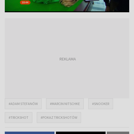
#ADAM STEFANÓW
#MARCIN NITSCHKE
#SNOOKER
#TRICKSHOT
#POKAZ TRICKSHOTÓW