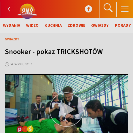
WYDANIA
WIDEO
KUCHNIA
ZDROWIE
GWIAZDY
PORADY
GWIAZDY
Snooker - pokaz TRICKSHOTÓW
04.04.2018, 07:37