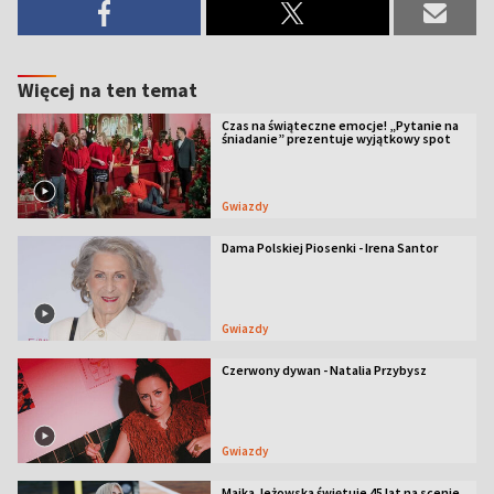
Więcej na ten temat
Czas na świąteczne emocje! „Pytanie na
śniadanie” prezentuje wyjątkowy spot
Gwiazdy
Dama Polskiej Piosenki - Irena Santor
Gwiazdy
Czerwony dywan - Natalia Przybysz
Gwiazdy
Majka Jeżowska świętuje 45 lat na scenie