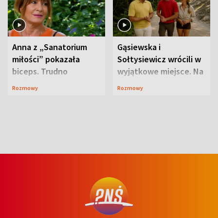
Anna z „Sanatorium
Gąsiewska i
miłości” pokazała
Sołtysiewicz wrócili w
biceps. Trudno
wyjątkowe miejsce. Na
uwierzyć, co przeszła
szlaku czekał
Rozmowy
Rozmowy
wcześniej
niedźwiedź