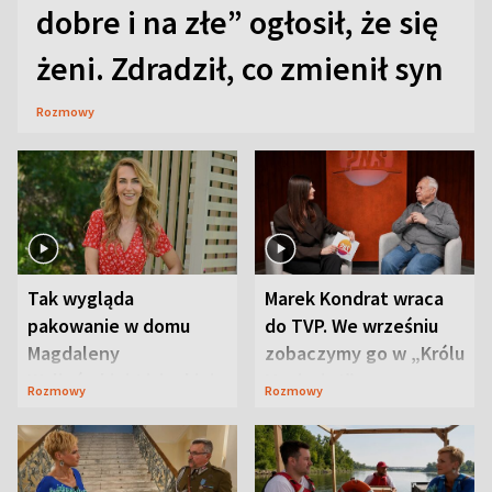
dobre i na złe” ogłosił, że się
żeni. Zdradził, co zmienił syn
Rozmowy
Tak wygląda
Marek Kondrat wraca
pakowanie w domu
do TVP. We wrześniu
Magdaleny
zobaczymy go w „Królu
Waligórskiej-Lisieckiej.
Maciusiu I”
Rozmowy
Rozmowy
Mąż nie odpuszcza