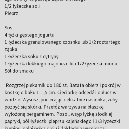
1/2 łyżeczka soli
Pieprz
Sos:
4 łyżki gęstego jogurtu
1 łyżeczka granulowanego czosnku lub 1/2 roztartego
ząbka
1 łyżeczka soku z cytryny
1 łyżeczka lekkiego majonezu lub 1/2 łyżeczki miodu
Sól do smaku
Rozgrzej piekarnik do 180 st. Batata obierz i pokrój w
kostkę o boku 1-1,5 cm. Cieciorkę odcedź i opłucz w
wodzie. Wysusz, pocierając delikatnie nasionka, żeby
pozbyć się skórki. Przełóż warzywa na blaszkę
wyłożoną pergaminem. Posól, wsyp łyżkę słodkiej
papryki, pół łyżeczki pieprzu kajeńskiego i 1/3 łyżeczki
kuminu, polej łyżką oleju i dokładnie wymieszaj.