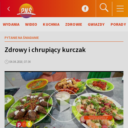
WYDANIA
WIDEO
KUCHNIA
ZDROWIE
GWIAZDY
PORADY
PYTANIE NA ŚNIADANIE
Zdrowy i chrupiący kurczak
04.04.2018, 07:34