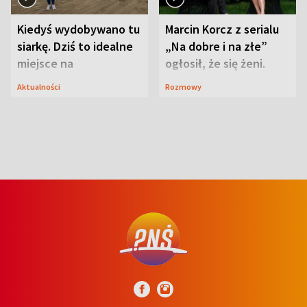
Kiedyś wydobywano tu
Marcin Korcz z serialu
siarkę. Dziś to idealne
„Na dobre i na złe”
miejsce na
ogłosił, że się żeni.
wypoczynek
Zdradził, co zmienił
Aktualności
Rozmowy
syn