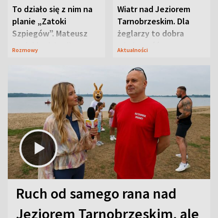
To działo się z nim na
Wiatr nad Jeziorem
planie „Zatoki
Tarnobrzeskim. Dla
Szpiegów”. Mateusz
żeglarzy to dobra
Janicki odsłonił
wiadomość
Rozmowy
Aktualności
aktorski sekret
Ruch od samego rana nad
Jeziorem Tarnobrzeskim, ale