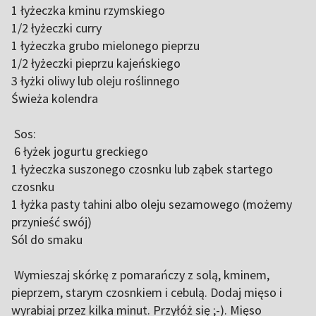
1 łyżeczka kminu rzymskiego
1/2 łyżeczki curry
1 łyżeczka grubo mielonego pieprzu
1/2 łyżeczki pieprzu kajeńskiego
3 łyżki oliwy lub oleju roślinnego
Świeża kolendra
Sos:
6 łyżek jogurtu greckiego
1 łyżeczka suszonego czosnku lub ząbek startego
czosnku
1 łyżka pasty tahini albo oleju sezamowego (możemy
przynieść swój)
Sól do smaku
Wymieszaj skórkę z pomarańczy z solą, kminem,
pieprzem, starym czosnkiem i cebulą. Dodaj mięso i
wyrabiaj przez kilka minut. Przyłóż się ;-). Mięso