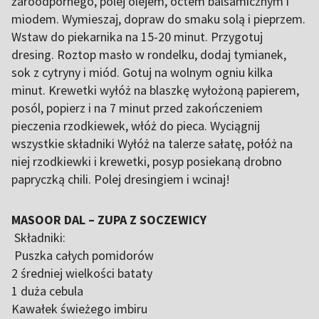
żaroodpornego, polej olejem, octem balsamicznym i
miodem. Wymieszaj, dopraw do smaku solą i pieprzem.
Wstaw do piekarnika na 15-20 minut. Przygotuj
dresing. Roztop masło w rondelku, dodaj tymianek,
sok z cytryny i miód. Gotuj na wolnym ogniu kilka
minut. Krewetki wyłóż na blaszkę wyłożoną papierem,
posól, popierz i na 7 minut przed zakończeniem
pieczenia rzodkiewek, włóż do pieca. Wyciągnij
wszystkie składniki Wyłóż na talerze sałatę, połóż na
niej rzodkiewki i krewetki, posyp posiekaną drobno
papryczką chili. Polej dresingiem i wcinaj!
MASOOR DAL – ZUPA Z SOCZEWICY
Składniki:
Puszka całych pomidorów
2 średniej wielkości bataty
1 duża cebula
Kawałek świeżego imbiru