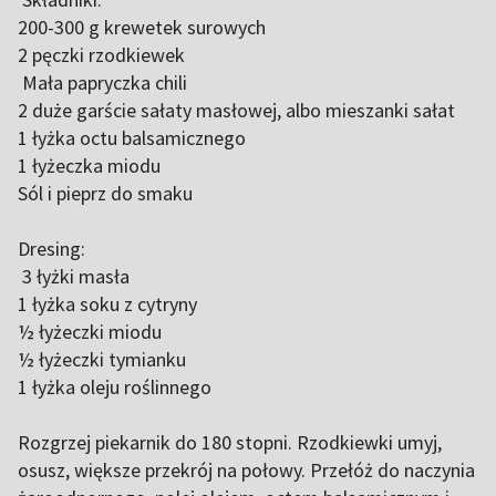
200-300 g krewetek surowych
2 pęczki rzodkiewek
Mała papryczka chili
2 duże garście sałaty masłowej, albo mieszanki sałat
1 łyżka octu balsamicznego
1 łyżeczka miodu
Sól i pieprz do smaku
Dresing:
3 łyżki masła
1 łyżka soku z cytryny
½ łyżeczki miodu
½ łyżeczki tymianku
1 łyżka oleju roślinnego
Rozgrzej piekarnik do 180 stopni. Rzodkiewki umyj,
osusz, większe przekrój na połowy. Przełóż do naczynia