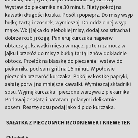
Wystaw do piekarnika na 30 minut. Filety pokrój na
kawałki długości kciuka. Posól i popieprz. Do misy wsyp
bułkę tartą i czosnek, wymieszaj. Do oddzielnej wsyp
mąkę. Wbij jajka do głębokiej misy, dodaj sos sriracha i
dobrze rozbij rózgą. Panieruj kurczaka najpierw
obtaczając kawałki mięsa w mące, potem zamocz w
jajku i przełóż do misy z bułką tartą i znów dokładnie
obtocz. Przełóż na blaszkę do pieczenia i wstaw do
piekarnika pod sam grill na 15 minut. W połowie
pieczenia przewróć kurczaka. Pokój w kostkę papryki,
sałatę porwij na mniejsze kawałki. Wymieszaj składniki
sosu. Wyjmij kurczaka i pieczone warzywa z piekarnika.
Podawaj z sałatą i batatami polanymi delikatnie
sosem. Resztę sosu podaj jako dip do kurczaka.
SAŁATKA Z PIECZONYCH RZODKIEWEK I KREWETEK
Składniki: