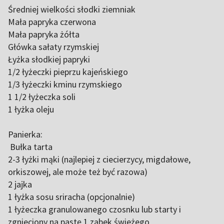
Średniej wielkości słodki ziemniak
Mała papryka czerwona
Mała papryka żółta
Główka sałaty rzymskiej
Łyżka słodkiej papryki
1/2 łyżeczki pieprzu kajeńskiego
1/3 łyżeczki kminu rzymskiego
1 1/2 łyżeczka soli
1 łyżka oleju
Panierka:
Bułka tarta
2-3 łyżki mąki (najlepiej z ciecierzycy, migdałowe,
orkiszowej, ale może też być razowa)
2 jajka
1 łyżka sosu sriracha (opcjonalnie)
1 łyżeczka granulowanego czosnku lub starty i
zgnieciony na pastę 1 ząbek świeżego