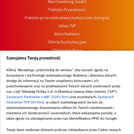
Merchandising (znaki)
Polityka Prywatności
Polityka przeciwdziałania nadużyciom i korupcji
Sklep TVP
Biuro Reklamy
Oferta Dystrybucyjna
Oferta Handlowa
Dostępność
Szanujemy Twoją prywatność
Moje zgody
Kliknij "Akceptuję i przechodzę do serwisu", aby wyrazić zgody na
Procedura zgłoszeń wewnętrznych
korzystanie z technologii automatycznego śledzenia i zbierania danych,
dostęp do informacji na Twoim urządzeniu końcowym i ich
przechowywanie oraz na przetwarzanie Twoich danych osobowych przez
nas, czyli Telewizję Polską S.A. w likwidacji (zwaną dalej również „TVP”),
Zaufanych Partnerów z IAB* (1201 firm)
oraz pozostałych
Zaufanych
Partnerów TVP (93 firm)
, w celach marketingowych (w tym do
zautomatyzowanego dopasowania reklam do Twoich zainteresowań i
mierzenia ich skuteczności) i pozostałych, które wskazujemy poniżej, a
także zgody na udostępnianie przez nas identyfikatora PPID do Google.
Twoje dane osobowe zbierane podczas odwiedzania przez Ciebie naszych