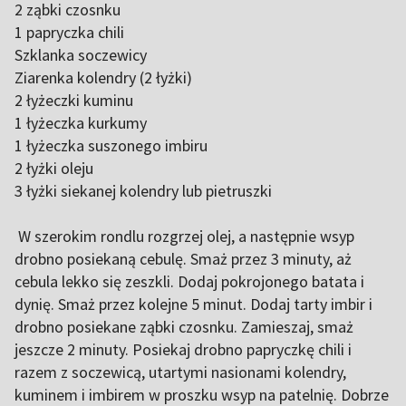
2 ząbki czosnku
1 papryczka chili
Szklanka soczewicy
Ziarenka kolendry (2 łyżki)
2 łyżeczki kuminu
1 łyżeczka kurkumy
1 łyżeczka suszonego imbiru
2 łyżki oleju
3 łyżki siekanej kolendry lub pietruszki
W szerokim rondlu rozgrzej olej, a następnie wsyp
drobno posiekaną cebulę. Smaż przez 3 minuty, aż
cebula lekko się zeszkli. Dodaj pokrojonego batata i
dynię. Smaż przez kolejne 5 minut. Dodaj tarty imbir i
drobno posiekane ząbki czosnku. Zamieszaj, smaż
jeszcze 2 minuty. Posiekaj drobno papryczkę chili i
razem z soczewicą, utartymi nasionami kolendry,
kuminem i imbirem w proszku wsyp na patelnię. Dobrze