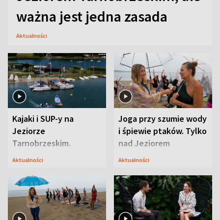
ważna jest jedna zasada
Aktualności
Kajaki i SUP-y na
Joga przy szumie wody
Jeziorze
i śpiewie ptaków. Tylko
Tarnobrzeskim.
nad Jeziorem
Przyrodnicy zwracają
Tarnobrzeskim
Aktualności
Aktualności
uwagę na coś jeszcze