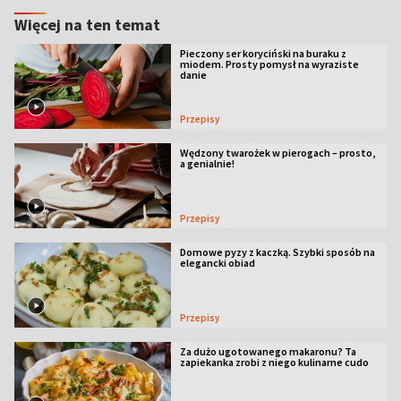
Więcej na ten temat
Pieczony ser koryciński na buraku z
miodem. Prosty pomysł na wyraziste
danie
Przepisy
Wędzony twarożek w pierogach – prosto,
a genialnie!
Przepisy
Domowe pyzy z kaczką. Szybki sposób na
elegancki obiad
Przepisy
Za dużo ugotowanego makaronu? Ta
zapiekanka zrobi z niego kulinarne cudo