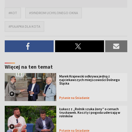
#KOT
#SYNDROM UCHYLONEGO OKNA
#PUŁAPKA DLA KOTA
Więcej na ten temat
Marek Krajewski odkrywa jedną z
najciekawszych miejscowości Dolnego
Śląska
Pytanie na Śniadanie
Łukasz z „Rolnik szuka żony” o cenach
truskawek. Koszty i pogoda uderzają w
rolników
Pytanie na Śniadanie