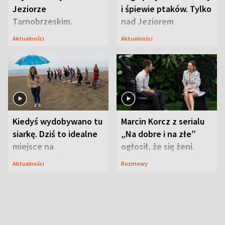
Jeziorze
i śpiewie ptaków. Tylko
Tarnobrzeskim.
nad Jeziorem
Przyrodnicy zwracają
Tarnobrzeskim
Aktualności
Aktualności
uwagę na coś jeszcze
Kiedyś wydobywano tu
Marcin Korcz z serialu
siarkę. Dziś to idealne
„Na dobre i na złe”
miejsce na
ogłosił, że się żeni.
wypoczynek
Zdradził, co zmienił
Aktualności
Rozmowy
syn