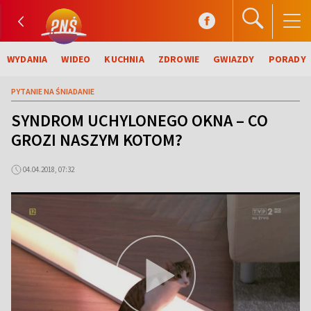
WYDANIA
WIDEO
KUCHNIA
ZDROWIE
GWIAZDY
PORADY
PYTANIE NA ŚNIADANIE
SYNDROM UCHYLONEGO OKNA – CO
GROZI NASZYM KOTOM?
04.04.2018, 07:32