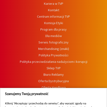
Kariera w TVP
Kontakt
Centrum informacji TVP
Komisja Etyki
Program dla prasy
Dla mediów
Serwis fotograficzny
Merchandising (znaki)
Polityka Prywatności
Polityka przeciwdziałania nadużyciom i korupcji
Sklep TVP
Biuro Reklamy
Oferta Dystrybucyjna
Oferta Handlowa
Dostępność
Szanujemy Twoją prywatność
Moje zgody
Kliknij "Akceptuję i przechodzę do serwisu", aby wyrazić zgody na
Procedura zgłoszeń wewnętrznych