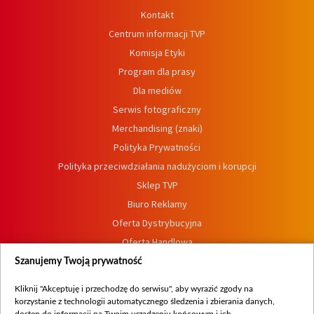
Kontakt
Centrum informacji TVP
Komisja Etyki
Program dla prasy
Dla mediów
Serwis fotograficzny
Merchandising (znaki)
Polityka Prywatności
Polityka przeciwdziałania nadużyciom i korupcji
Sklep TVP
Biuro Reklamy
Oferta Dystrybucyjna
Oferta Handlowa
Dostępność
Szanujemy Twoją prywatność
Moje zgody
Kliknij "Akceptuję i przechodzę do serwisu", aby wyrazić zgody na
Procedura zgłoszeń wewnętrznych
korzystanie z technologii automatycznego śledzenia i zbierania danych,