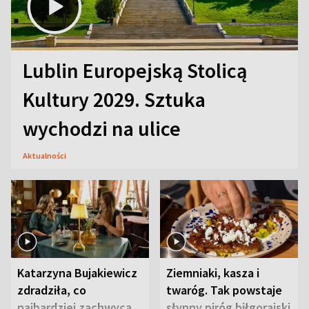
Lublin Europejską Stolicą
Kultury 2029. Sztuka
wychodzi na ulice
Aktualności
Katarzyna Bujakiewicz
Ziemniaki, kasza i
zdradziła, co
twaróg. Tak powstaje
najbardziej zachwyca
słynny piróg biłgorajski