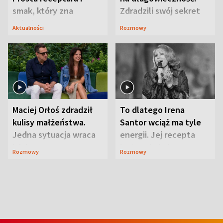
smak, który zna
Zdradzili swój sekret
Lubelszczyzna
Aktualności
Rozmowy
Maciej Orłoś zdradził
To dlatego Irena
kulisy małżeństwa.
Santor wciąż ma tyle
Jedna sytuacja wraca
energii. Jej recepta
jak bumerang
jest zaskakująco
Rozmowy
Rozmowy
prosta