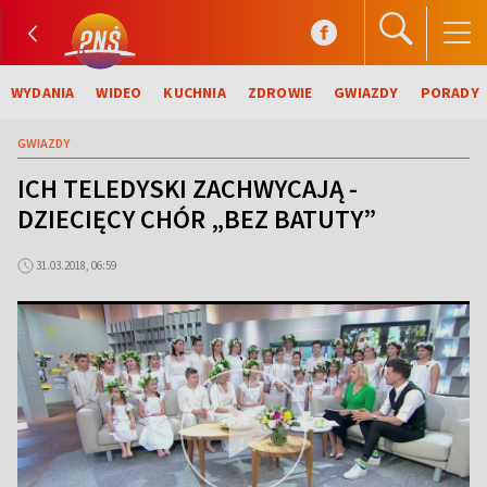
WYDANIA
WIDEO
KUCHNIA
ZDROWIE
GWIAZDY
PORADY
GWIAZDY
ICH TELEDYSKI ZACHWYCAJĄ -
DZIECIĘCY CHÓR „BEZ BATUTY”
31.03.2018, 06:59