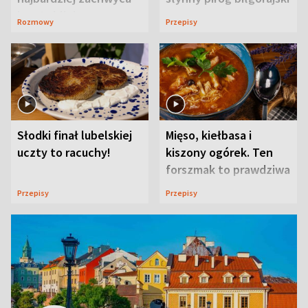
ją w Lublinie
Rozmowy
Przepisy
Słodki finał lubelskiej
Mięso, kiełbasa i
uczty to racuchy!
kiszony ogórek. Ten
forszmak to prawdziwa
uczta
Przepisy
Przepisy