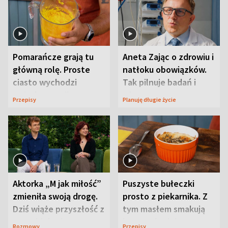
Pomarańcze grają tu
Aneta Zając o zdrowiu i
główną rolę. Proste
natłoku obowiązków.
ciasto wychodzi
Tak pilnuje badań i
wyjątkowo wilgotne
wizyt
Przepisy
Planuję długie życie
Aktorka „M jak miłość”
Puszyste bułeczki
zmieniła swoją drogę.
prosto z piekarnika. Z
Dziś wiąże przyszłość z
tym masłem smakują
neurobiologią
jeszcze lepiej
Rozmowy
Przepisy