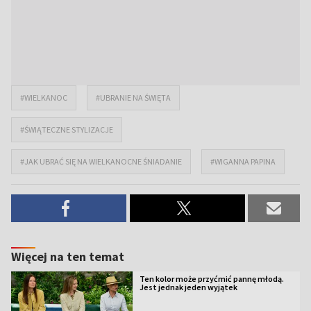
#WIELKANOC
#UBRANIE NA ŚWIĘTA
#ŚWIĄTECZNE STYLIZACJE
#JAK UBRAĆ SIĘ NA WIELKANOCNE ŚNIADANIE
#WIGANNA PAPINA
Więcej na ten temat
Ten kolor może przyćmić pannę młodą.
Jest jednak jeden wyjątek