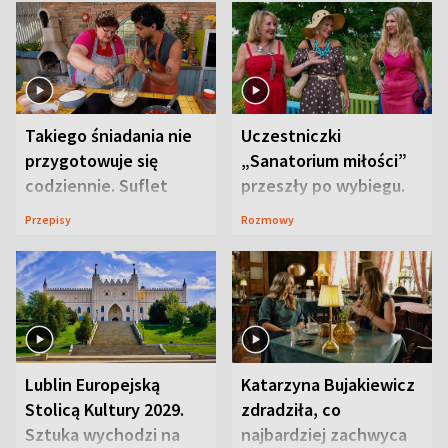
Takiego śniadania nie
Uczestniczki
przygotowuje się
„Sanatorium miłości”
codziennie. Suflet
przeszły po wybiegu.
serowy zachwyca
Te stylizacje
Przepisy
Rozmowy
smakiem
przyciągały wzrok
Lublin Europejską
Katarzyna Bujakiewicz
Stolicą Kultury 2029.
zdradziła, co
Sztuka wychodzi na
najbardziej zachwyca