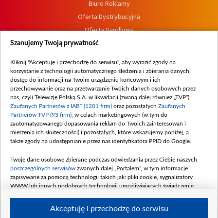
Biuro Reklamy
Oferta Dystrybucyjna
Oferta Handlowa
Dostępność
Szanujemy Twoją prywatność
Moje zgody
Kliknij "Akceptuję i przechodzę do serwisu", aby wyrazić zgody na
Procedura zgłoszeń wewnętrznych
korzystanie z technologii automatycznego śledzenia i zbierania danych,
dostęp do informacji na Twoim urządzeniu końcowym i ich
przechowywanie oraz na przetwarzanie Twoich danych osobowych przez
nas, czyli Telewizję Polską S.A. w likwidacji (zwaną dalej również „TVP”),
Zaufanych Partnerów z IAB* (1201 firm)
oraz pozostałych
Zaufanych
Partnerów TVP (93 firm)
, w celach marketingowych (w tym do
zautomatyzowanego dopasowania reklam do Twoich zainteresowań i
mierzenia ich skuteczności) i pozostałych, które wskazujemy poniżej, a
także zgody na udostępnianie przez nas identyfikatora PPID do Google.
Twoje dane osobowe zbierane podczas odwiedzania przez Ciebie naszych
poszczególnych serwisów
zwanych dalej „Portalem”, w tym informacje
zapisywane za pomocą technologii takich jak: pliki cookie, sygnalizatory
WWW lub innych podobnych technologii umożliwiających świadczenie
dopasowanych i bezpiecznych usług, personalizację treści oraz reklam,
udostępnianie funkcji mediów społecznościowych oraz analizowanie ruchu
Akceptuję i przechodzę do serwisu
w Internecie.