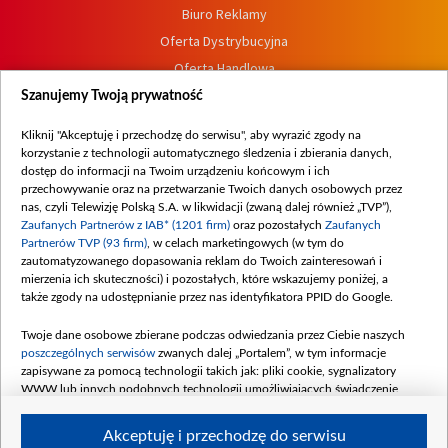
Biuro Reklamy
Oferta Dystrybucyjna
Oferta Handlowa
Dostępność
Szanujemy Twoją prywatność
Moje zgody
Kliknij "Akceptuję i przechodzę do serwisu", aby wyrazić zgody na
Procedura zgłoszeń wewnętrznych
korzystanie z technologii automatycznego śledzenia i zbierania danych,
dostęp do informacji na Twoim urządzeniu końcowym i ich
przechowywanie oraz na przetwarzanie Twoich danych osobowych przez
nas, czyli Telewizję Polską S.A. w likwidacji (zwaną dalej również „TVP”),
Zaufanych Partnerów z IAB* (1201 firm)
oraz pozostałych
Zaufanych
Partnerów TVP (93 firm)
, w celach marketingowych (w tym do
zautomatyzowanego dopasowania reklam do Twoich zainteresowań i
mierzenia ich skuteczności) i pozostałych, które wskazujemy poniżej, a
także zgody na udostępnianie przez nas identyfikatora PPID do Google.
Twoje dane osobowe zbierane podczas odwiedzania przez Ciebie naszych
poszczególnych serwisów
zwanych dalej „Portalem”, w tym informacje
zapisywane za pomocą technologii takich jak: pliki cookie, sygnalizatory
WWW lub innych podobnych technologii umożliwiających świadczenie
dopasowanych i bezpiecznych usług, personalizację treści oraz reklam,
udostępnianie funkcji mediów społecznościowych oraz analizowanie ruchu
Akceptuję i przechodzę do serwisu
w Internecie.