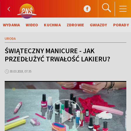
WYDANIA
WIDEO
KUCHNIA
ZDROWIE
GWIAZDY
PORADY
URODA
ŚWIĄTECZNY MANICURE - JAK
PRZEDŁUŻYĆ TRWAŁOŚĆ LAKIERU?
30.03.2018, 07:35