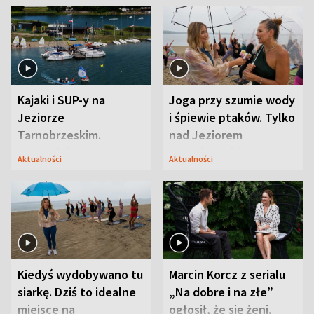
Kajaki i SUP-y na
Joga przy szumie wody
Jeziorze
i śpiewie ptaków. Tylko
Tarnobrzeskim.
nad Jeziorem
Przyrodnicy zwracają
Tarnobrzeskim
Aktualności
Aktualności
uwagę na coś jeszcze
Kiedyś wydobywano tu
Marcin Korcz z serialu
siarkę. Dziś to idealne
„Na dobre i na złe”
miejsce na
ogłosił, że się żeni.