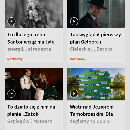
To dlatego Irena
Tak wyglądał pierwszy
Santor wciąż ma tyle
plan Gelnera i
energii. Jej recepta
Cieleckiej. „Zatoka
jest zaskakująco
szpiegów” od razu ich
Rozmowy
Rozmowy
prosta
zaskoczyła
To działo się z nim na
Wiatr nad Jeziorem
planie „Zatoki
Tarnobrzeskim. Dla
Szpiegów”. Mateusz
żeglarzy to dobra
Janicki odsłonił
wiadomość