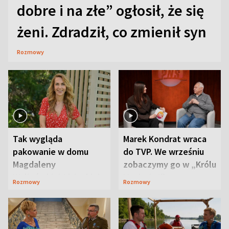
dobre i na złe” ogłosił, że się
żeni. Zdradził, co zmienił syn
Rozmowy
Tak wygląda
Marek Kondrat wraca
pakowanie w domu
do TVP. We wrześniu
Magdaleny
zobaczymy go w „Królu
Waligórskiej-Lisieckiej.
Maciusiu I”
Rozmowy
Rozmowy
Mąż nie odpuszcza