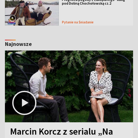
pod Doliną Chochołowską cz.2
Pytanie na Śniadanie
Najnowsze
Marcin Korcz z serialu „Na