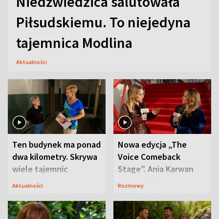
Niedźwiedzica salutowała
Piłsudskiemu. To niejedyna
tajemnica Modlina
Aktualności
Ten budynek ma ponad
Nowa edycja „The
dwa kilometry. Skrywa
Voice Comeback
wiele tajemnic
Stage”. Ania Karwan
zapowiada
Aktualności
Rozmowy
niespodzianki