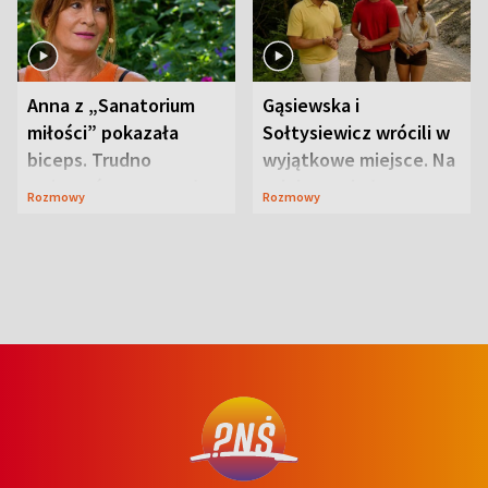
Anna z „Sanatorium
Gąsiewska i
miłości” pokazała
Sołtysiewicz wrócili w
biceps. Trudno
wyjątkowe miejsce. Na
uwierzyć, co przeszła
szlaku czekał
Rozmowy
Rozmowy
wcześniej
niedźwiedź