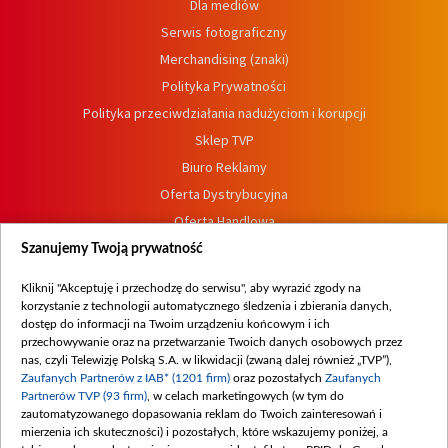
Dla mediów
Serwis fotograficzny
Merchandising (znaki)
Polityka Prywatności
Polityka przeciwdziałania nadużyciom i korupcji
Sklep TVP
Biuro Reklamy
Oferta Dystrybucyjna
Oferta Handlowa
Dostępność
Szanujemy Twoją prywatność
Moje zgody
Kliknij "Akceptuję i przechodzę do serwisu", aby wyrazić zgody na
Procedura zgłoszeń wewnętrznych
korzystanie z technologii automatycznego śledzenia i zbierania danych,
dostęp do informacji na Twoim urządzeniu końcowym i ich
przechowywanie oraz na przetwarzanie Twoich danych osobowych przez
nas, czyli Telewizję Polską S.A. w likwidacji (zwaną dalej również „TVP”),
Zaufanych Partnerów z IAB* (1201 firm)
oraz pozostałych
Zaufanych
Partnerów TVP (93 firm)
, w celach marketingowych (w tym do
zautomatyzowanego dopasowania reklam do Twoich zainteresowań i
mierzenia ich skuteczności) i pozostałych, które wskazujemy poniżej, a