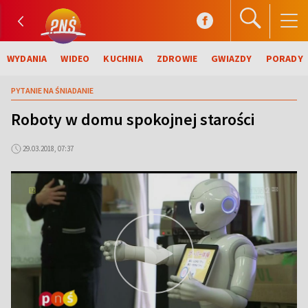
WYDANIA
WIDEO
KUCHNIA
ZDROWIE
GWIAZDY
PORADY
PYTANIE NA ŚNIADANIE
Roboty w domu spokojnej starości
29.03.2018, 07:37