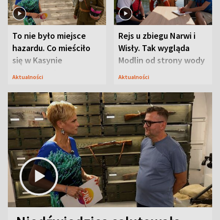
To nie było miejsce
Rejs u zbiegu Narwi i
hazardu. Co mieściło
Wisły. Tak wygląda
się w Kasynie
Modlin od strony wody
Oficerskim?
Aktualności
Aktualności