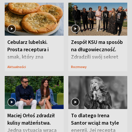
Cebularz lubelski.
Zespół KSU ma sposób
Prosta receptura i
na długowieczność.
smak, który zna
Zdradzili swój sekret
Lubelszczyzna
Aktualności
Rozmowy
Maciej Orłoś zdradził
To dlatego Irena
kulisy małżeństwa.
Santor wciąż ma tyle
Jedna sytuacja wraca
energii. Jej recepta