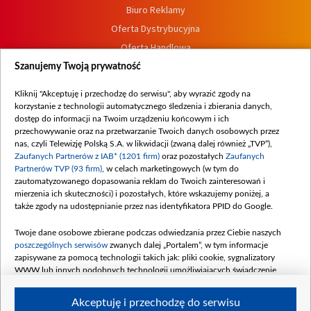
Biuro Reklamy
Oferta Dystrybucyjna
Oferta Handlowa
Dostępność
Szanujemy Twoją prywatność
Moje zgody
Kliknij "Akceptuję i przechodzę do serwisu", aby wyrazić zgody na
Procedura zgłoszeń wewnętrznych
korzystanie z technologii automatycznego śledzenia i zbierania danych,
dostęp do informacji na Twoim urządzeniu końcowym i ich
przechowywanie oraz na przetwarzanie Twoich danych osobowych przez
nas, czyli Telewizję Polską S.A. w likwidacji (zwaną dalej również „TVP”),
Zaufanych Partnerów z IAB* (1201 firm)
oraz pozostałych
Zaufanych
Partnerów TVP (93 firm)
, w celach marketingowych (w tym do
zautomatyzowanego dopasowania reklam do Twoich zainteresowań i
mierzenia ich skuteczności) i pozostałych, które wskazujemy poniżej, a
także zgody na udostępnianie przez nas identyfikatora PPID do Google.
Twoje dane osobowe zbierane podczas odwiedzania przez Ciebie naszych
poszczególnych serwisów
zwanych dalej „Portalem”, w tym informacje
zapisywane za pomocą technologii takich jak: pliki cookie, sygnalizatory
WWW lub innych podobnych technologii umożliwiających świadczenie
dopasowanych i bezpiecznych usług, personalizację treści oraz reklam,
udostępnianie funkcji mediów społecznościowych oraz analizowanie ruchu
Akceptuję i przechodzę do serwisu
w Internecie.