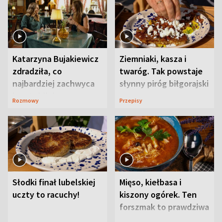
Katarzyna Bujakiewicz
Ziemniaki, kasza i
zdradziła, co
twaróg. Tak powstaje
najbardziej zachwyca
słynny piróg biłgorajski
ją w Lublinie
Rozmowy
Przepisy
Słodki finał lubelskiej
Mięso, kiełbasa i
uczty to racuchy!
kiszony ogórek. Ten
forszmak to prawdziwa
uczta