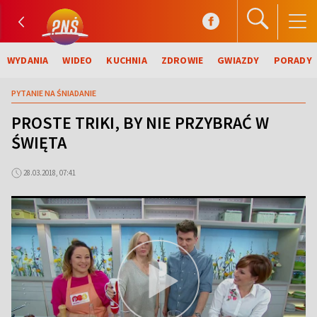
WYDANIA
WIDEO
KUCHNIA
ZDROWIE
GWIAZDY
PORADY
PYTANIE NA ŚNIADANIE
PROSTE TRIKI, BY NIE PRZYBRAĆ W
ŚWIĘTA
28.03.2018, 07:41