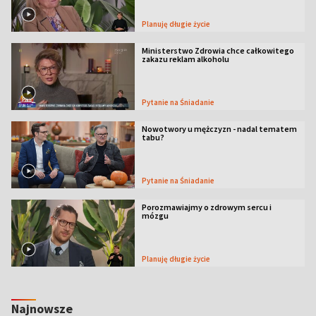
Planuję długie życie
Ministerstwo Zdrowia chce całkowitego
zakazu reklam alkoholu
Pytanie na Śniadanie
Nowotwory u mężczyzn - nadal tematem
tabu?
Pytanie na Śniadanie
Porozmawiajmy o zdrowym sercu i
mózgu
Planuję długie życie
Najnowsze