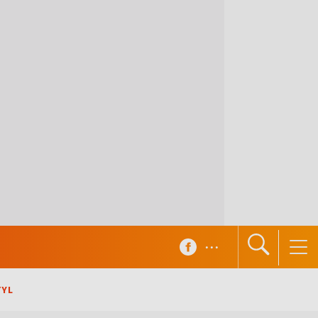
...
TYL