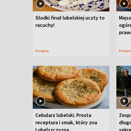
Słodki finał lubelskiej uczty to
Mięso
racuchy!
ogór
praw
Przepisy
Przepi
Cebularz lubelski. Prosta
Zesp
receptura i smak, który zna
długo
Lubelszczyzna
sekr