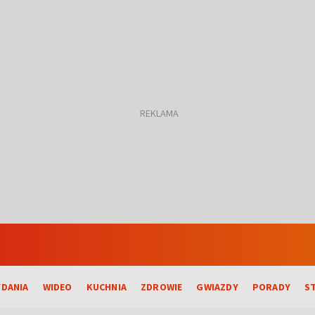
DANIA
WIDEO
KUCHNIA
ZDROWIE
GWIAZDY
PORADY
S