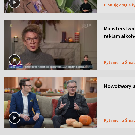
Planuję długie ż
Ministerstwo
reklam alkoh
Pytanie na Śnia
Nowotwory u
Pytanie na Śnia