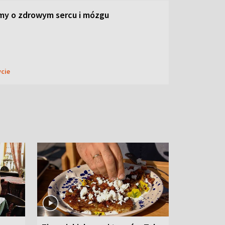
my o zdrowym sercu i mózgu
ycie