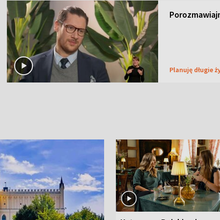
Porozmawiaj
Planuję długie ż