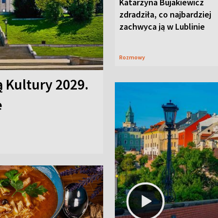
Katarzyna Bujakiewicz
zdradziła, co najbardziej
zachwyca ją w Lublinie
Rozmowy
ą Kultury 2029.
e