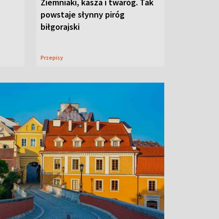
Ziemniaki, kasza i twaróg. Tak
powstaje słynny piróg
biłgorajski
Przepisy