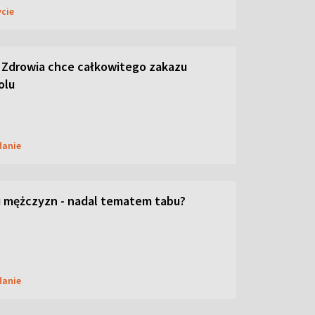
ycie
 Zdrowia chce całkowitego zakazu
olu
danie
 mężczyzn - nadal tematem tabu?
danie