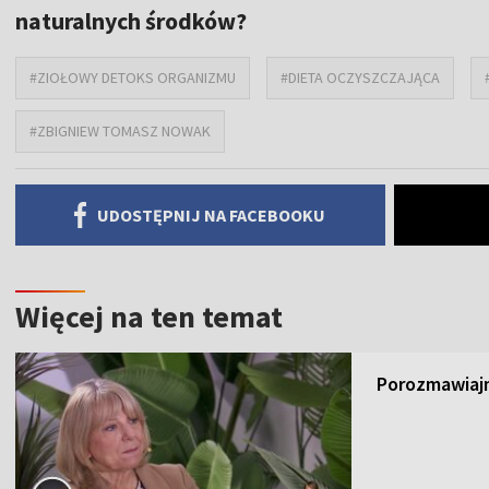
naturalnych środków?
#ZIOŁOWY DETOKS ORGANIZMU
#DIETA OCZYSZCZAJĄCA
#ZBIGNIEW TOMASZ NOWAK
UDOSTĘPNIJ NA FACEBOOKU
Więcej na ten temat
Porozmawiajm