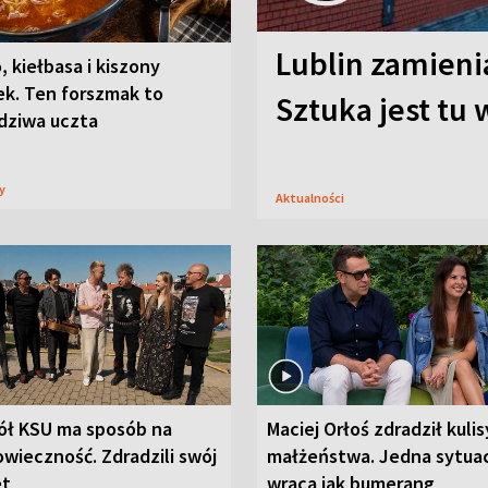
Lublin zamienia
, kiełbasa i kiszony
ek. Ten forszmak to
Sztuka jest tu
dziwa uczta
sy
Aktualności
ół KSU ma sposób na
Maciej Orłoś zdradził kulis
wieczność. Zdradzili swój
małżeństwa. Jedna sytua
et
wraca jak bumerang