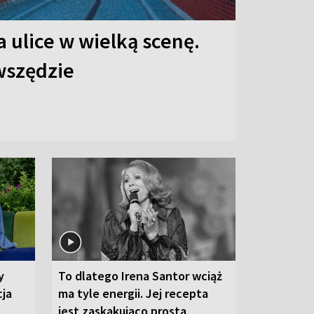
 ulice w wielką scenę.
 wszędzie
y
To dlatego Irena Santor wciąż
cja
ma tyle energii. Jej recepta
jest zaskakująco prosta