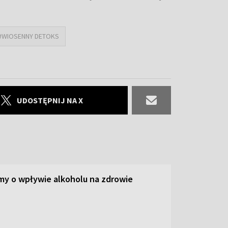
#WIOSENNY DETOKS
UDOSTĘPNIJ NA X
y o wpływie alkoholu na zdrowie