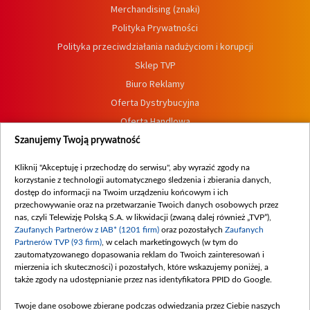
Merchandising (znaki)
Polityka Prywatności
Polityka przeciwdziałania nadużyciom i korupcji
Sklep TVP
Biuro Reklamy
Oferta Dystrybucyjna
Oferta Handlowa
Dostępność
Szanujemy Twoją prywatność
Moje zgody
Kliknij "Akceptuję i przechodzę do serwisu", aby wyrazić zgody na
Procedura zgłoszeń wewnętrznych
korzystanie z technologii automatycznego śledzenia i zbierania danych,
dostęp do informacji na Twoim urządzeniu końcowym i ich
przechowywanie oraz na przetwarzanie Twoich danych osobowych przez
nas, czyli Telewizję Polską S.A. w likwidacji (zwaną dalej również „TVP”),
Zaufanych Partnerów z IAB* (1201 firm)
oraz pozostałych
Zaufanych
Partnerów TVP (93 firm)
, w celach marketingowych (w tym do
zautomatyzowanego dopasowania reklam do Twoich zainteresowań i
mierzenia ich skuteczności) i pozostałych, które wskazujemy poniżej, a
także zgody na udostępnianie przez nas identyfikatora PPID do Google.
Twoje dane osobowe zbierane podczas odwiedzania przez Ciebie naszych