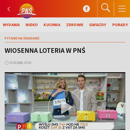
WYDANIA
WIDEO
KUCHNIA
ZDROWIE
GWIAZDY
PORADY
PYTANIE NA ŚNIADANIE
WIOSENNA LOTERIA W PNŚ
27.03.2018, 07:43