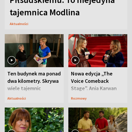
tajemnica Modlina
Aktualności
Ten budynek ma ponad
Nowa edycja „The
dwa kilometry. Skrywa
Voice Comeback
wiele tajemnic
Stage”. Ania Karwan
zapowiada
Aktualności
Rozmowy
niespodzianki