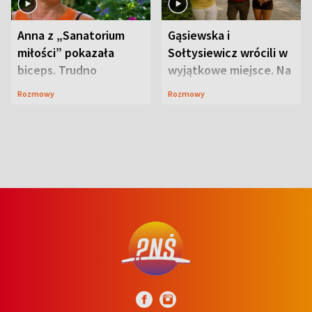
Anna z „Sanatorium
Gąsiewska i
miłości” pokazała
Sołtysiewicz wrócili w
biceps. Trudno
wyjątkowe miejsce. Na
uwierzyć, co przeszła
szlaku czekał
Rozmowy
Rozmowy
wcześniej
niedźwiedź