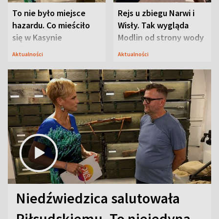
To nie było miejsce
Rejs u zbiegu Narwi i
hazardu. Co mieściło
Wisły. Tak wygląda
się w Kasynie
Modlin od strony wody
Oficerskim?
Aktualności
Aktualności
Niedźwiedzica salutowała
Piłsudskiemu. To niejedyna