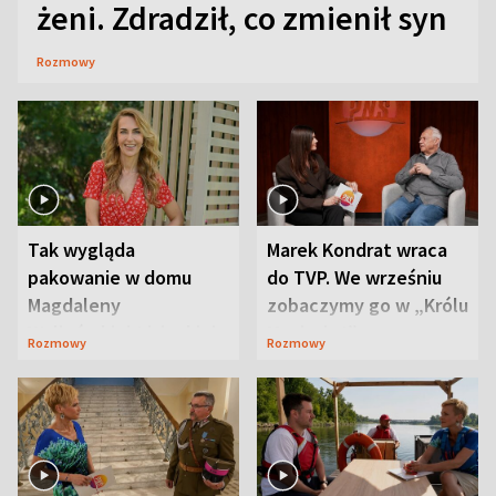
żeni. Zdradził, co zmienił syn
Rozmowy
Tak wygląda
Marek Kondrat wraca
pakowanie w domu
do TVP. We wrześniu
Magdaleny
zobaczymy go w „Królu
Waligórskiej-Lisieckiej.
Maciusiu I”
Rozmowy
Rozmowy
Mąż nie odpuszcza