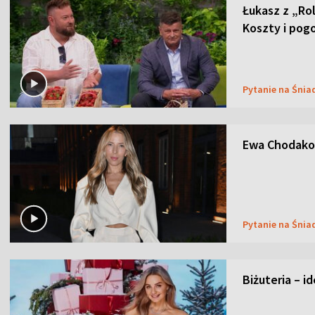
Łukasz z „Ro
Koszty i pog
Pytanie na Śnia
Ewa Chodakow
Pytanie na Śnia
Biżuteria – i