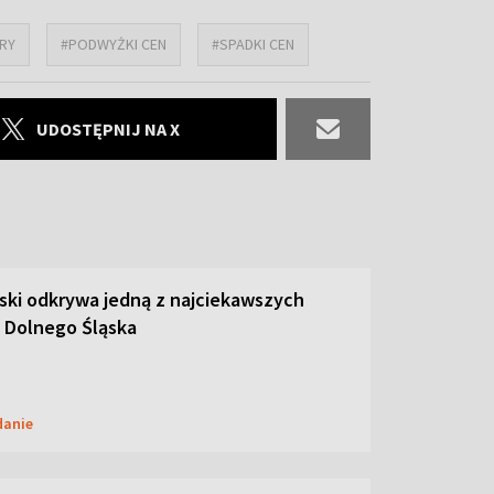
RY
#PODWYŻKI CEN
#SPADKI CEN
UDOSTĘPNIJ NA X
ski odkrywa jedną z najciekawszych
 Dolnego Śląska
danie