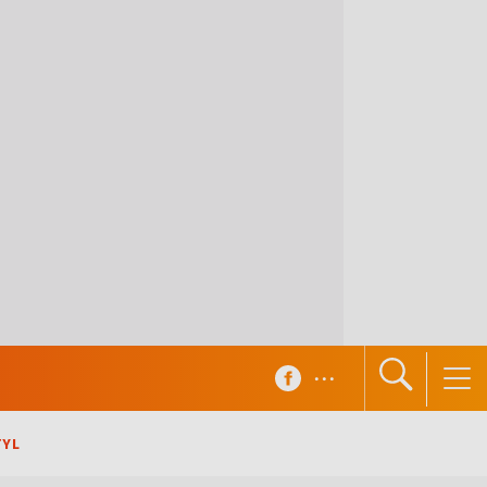
...
TYL