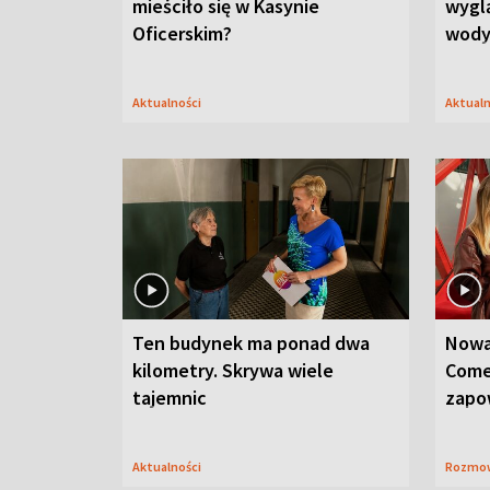
mieściło się w Kasynie
wygl
Oficerskim?
wod
Aktualności
Aktual
Ten budynek ma ponad dwa
Nowa
kilometry. Skrywa wiele
Come
tajemnic
zapo
Aktualności
Rozmo