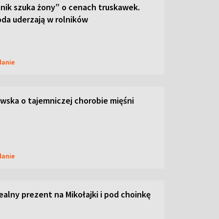
lnik szuka żony” o cenach truskawek.
oda uderzają w rolników
danie
ska o tajemniczej chorobie mięśni
danie
dealny prezent na Mikołajki i pod choinkę