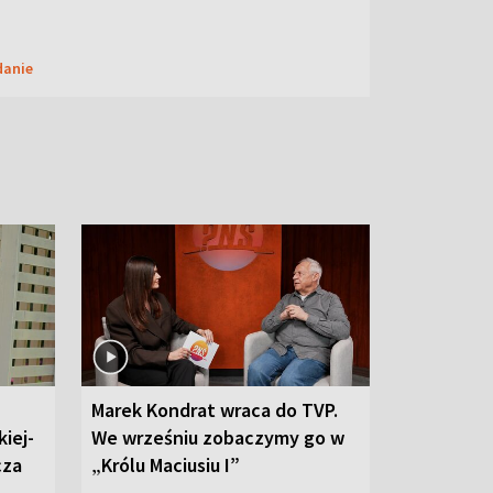
danie
Marek Kondrat wraca do TVP.
iej-
We wrześniu zobaczymy go w
cza
„Królu Maciusiu I”