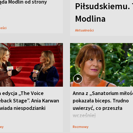
ąda Modlin od strony
Piłsudskiemu. 
y
Modlina
ności
Aktualności
 edycja „The Voice
Anna z „Sanatorium miłoś
back Stage”. Ania Karwan
pokazała biceps. Trudno
wiada niespodzianki
uwierzyć, co przeszła
wcześniej
wy
Rozmowy