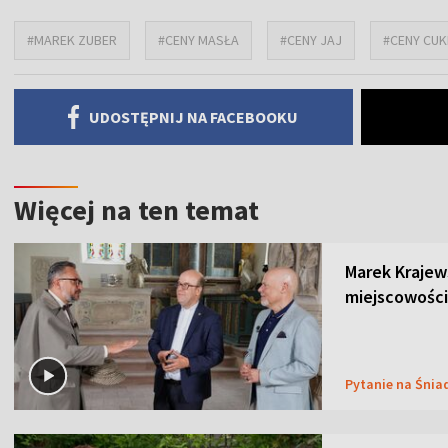
#MAREK ZUBER
#CENY MASŁA
#CENY JAJ
#CENY CUK
UDOSTĘPNIJ NA FACEBOOKU
Więcej na ten temat
Marek Krajew
miejscowości
Pytanie na Śnia