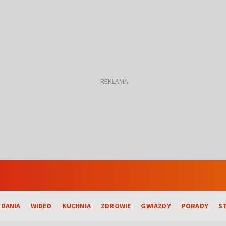
DANIA
WIDEO
KUCHNIA
ZDROWIE
GWIAZDY
PORADY
S