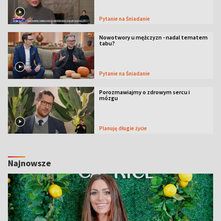
Pytanie na Śniadanie
Nowotwory u mężczyzn - nadal tematem
tabu?
Pytanie na Śniadanie
Porozmawiajmy o zdrowym sercu i
mózgu
Planuję długie życie
Najnowsze