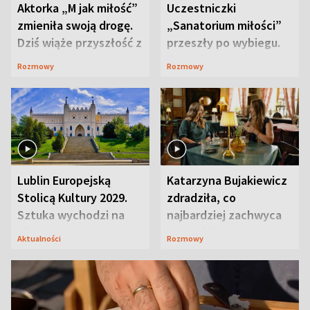
Aktorka „M jak miłość”
Uczestniczki
zmieniła swoją drogę.
„Sanatorium miłości”
Dziś wiąże przyszłość z
przeszły po wybiegu.
neurobiologią
Te stylizacje
Rozmowy
Rozmowy
przyciągały wzrok
Lublin Europejską
Katarzyna Bujakiewicz
Stolicą Kultury 2029.
zdradziła, co
Sztuka wychodzi na
najbardziej zachwyca
ulice
ją w Lublinie
Aktualności
Rozmowy