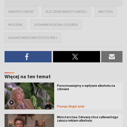
#NADPOTLIWOŚĆ
#LECZENIE NADPOTLIWOŚCI
#BOTOKS
#POCENIE
#JOANNA KUSCHILL-DZIURDA
#LEKARZ MEDYCYNY ESTETYCZNEJ
Więcej na ten temat
Porozmawiajmy o wpływie alkoholu na
zdrowie
Planuję długie życie
Ministerstwo Zdrowia chce całkowitego
zakazu reklam alkoholu