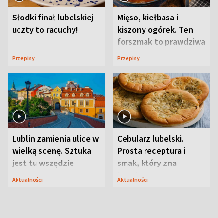
Słodki finał lubelskiej
Mięso, kiełbasa i
uczty to racuchy!
kiszony ogórek. Ten
forszmak to prawdziwa
uczta
Przepisy
Przepisy
Lublin zamienia ulice w
Cebularz lubelski.
wielką scenę. Sztuka
Prosta receptura i
jest tu wszędzie
smak, który zna
Lubelszczyzna
Aktualności
Aktualności