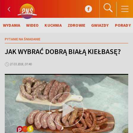
WYDANIA
WIDEO
KUCHNIA
ZDROWIE
GWIAZDY
PORADY
PYTANIE NA ŚNIADANIE
JAK WYBRAĆ DOBRĄ BIAŁĄ KIEŁBASĘ?
27.03.2018, 07:40