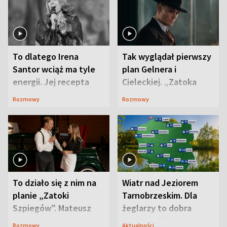
To dlatego Irena
Tak wyglądał pierwszy
Santor wciąż ma tyle
plan Gelnera i
energii. Jej recepta
Cieleckiej. „Zatoka
jest zaskakująco
szpiegów” od razu ich
Rozmowy
Rozmowy
prosta
zaskoczyła
To działo się z nim na
Wiatr nad Jeziorem
planie „Zatoki
Tarnobrzeskim. Dla
Szpiegów”. Mateusz
żeglarzy to dobra
Janicki odsłonił
wiadomość
Rozmowy
Aktualności