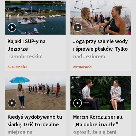
Kajaki i SUP-y na
Joga przy szumie wody
Jeziorze
i śpiewie ptaków. Tylko
Tarnobrzeskim.
nad Jeziorem
Przyrodnicy zwracają
Tarnobrzeskim
Aktualności
Aktualności
uwagę na coś jeszcze
Kiedyś wydobywano tu
Marcin Korcz z serialu
siarkę. Dziś to idealne
„Na dobre i na złe”
miejsce na
ogłosił, że się żeni.