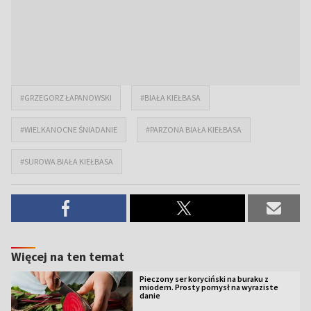
#GRZEGORZ ŁAPANOWSKI
#BIAŁA KIEŁBASA
#WIELKANOCNE ŚNIADANIE
#PARZONA BIAŁA KIEŁBASA
#SUROWA BIAŁA KIEŁBASA
Więcej na ten temat
Pieczony ser koryciński na buraku z
miodem. Prosty pomysł na wyraziste
danie