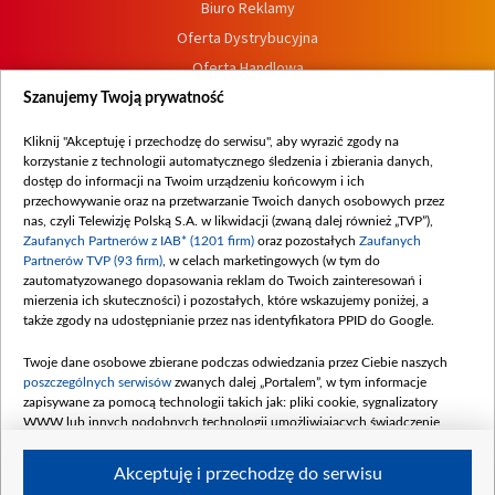
Biuro Reklamy
Oferta Dystrybucyjna
Oferta Handlowa
Dostępność
Szanujemy Twoją prywatność
Moje zgody
Kliknij "Akceptuję i przechodzę do serwisu", aby wyrazić zgody na
Procedura zgłoszeń wewnętrznych
korzystanie z technologii automatycznego śledzenia i zbierania danych,
dostęp do informacji na Twoim urządzeniu końcowym i ich
przechowywanie oraz na przetwarzanie Twoich danych osobowych przez
nas, czyli Telewizję Polską S.A. w likwidacji (zwaną dalej również „TVP”),
Zaufanych Partnerów z IAB* (1201 firm)
oraz pozostałych
Zaufanych
Partnerów TVP (93 firm)
, w celach marketingowych (w tym do
zautomatyzowanego dopasowania reklam do Twoich zainteresowań i
mierzenia ich skuteczności) i pozostałych, które wskazujemy poniżej, a
także zgody na udostępnianie przez nas identyfikatora PPID do Google.
Twoje dane osobowe zbierane podczas odwiedzania przez Ciebie naszych
poszczególnych serwisów
zwanych dalej „Portalem”, w tym informacje
zapisywane za pomocą technologii takich jak: pliki cookie, sygnalizatory
WWW lub innych podobnych technologii umożliwiających świadczenie
dopasowanych i bezpiecznych usług, personalizację treści oraz reklam,
udostępnianie funkcji mediów społecznościowych oraz analizowanie ruchu
Akceptuję i przechodzę do serwisu
w Internecie.