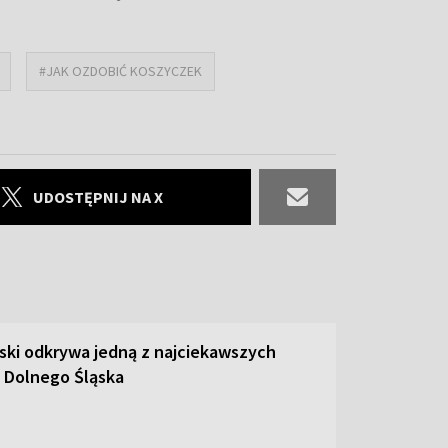
#JAK OZDOBIĆ KOSZYCZEK
UDOSTĘPNIJ NA X
ski odkrywa jedną z najciekawszych
 Dolnego Śląska