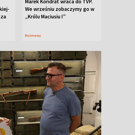
Marek Kondrat wraca do TVP.
iej-
We wrześniu zobaczymy go w
cza
„Królu Maciusiu I”
Rozmowy