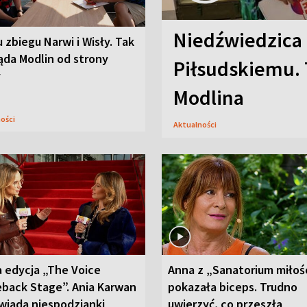
Niedźwiedzica
u zbiegu Narwi i Wisły. Tak
ąda Modlin od strony
Piłsudskiemu. 
y
Modlina
ności
Aktualności
 edycja „The Voice
Anna z „Sanatorium miłoś
back Stage”. Ania Karwan
pokazała biceps. Trudno
wiada niespodzianki
uwierzyć, co przeszła