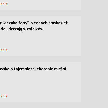
danie
lnik szuka żony” o cenach truskawek.
oda uderzają w rolników
danie
ska o tajemniczej chorobie mięśni
danie