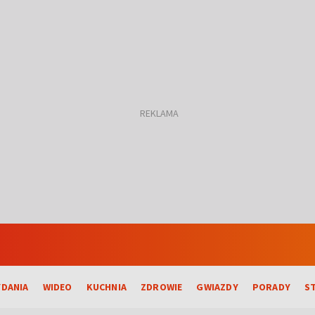
DANIA
WIDEO
KUCHNIA
ZDROWIE
GWIAZDY
PORADY
S