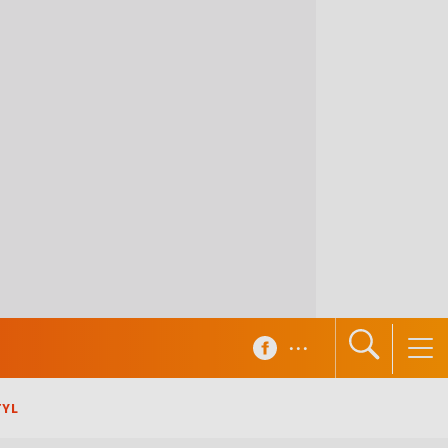
...
TYL