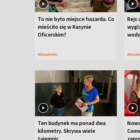
To nie było miejsce hazardu. Co
Rejs 
mieściło się w Kasynie
wygl
Oficerskim?
wod
Aktualności
Aktual
Ten budynek ma ponad dwa
Nowa
kilometry. Skrywa wiele
Come
tajemnic
zapo