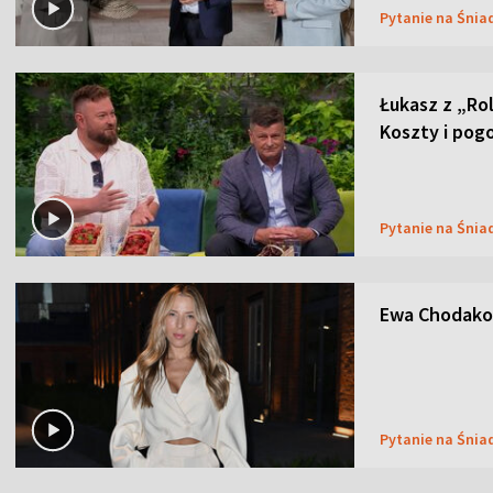
Pytanie na Śnia
Łukasz z „Ro
Koszty i pog
Pytanie na Śnia
Ewa Chodakow
Pytanie na Śnia