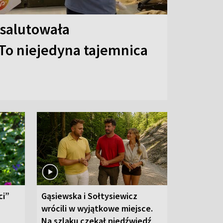
 salutowała
To niejedyna tajemnica
ci”
Gąsiewska i Sołtysiewicz
wrócili w wyjątkowe miejsce.
Na szlaku czekał niedźwiedź