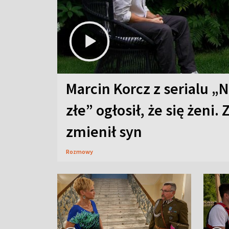
Marcin Korcz z serialu „N
złe” ogłosił, że się żeni. 
zmienił syn
Rozmowy