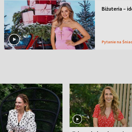
Biżuteria – i
Pytanie na Śnia