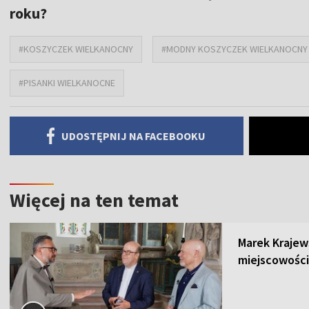
roku?
#KOSZYCZEK WIELKANOCNY
#MODNY KOSZYCZEK WIELKANOCNY
#PISANKI WIELKANOCNE
UDOSTĘPNIJ NA FACEBOOKU
Więcej na ten temat
Marek Krajew
miejscowości