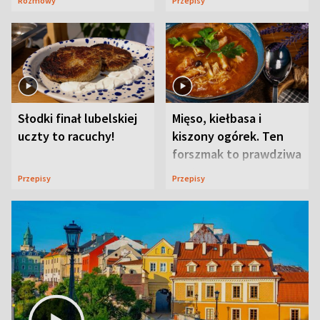
Rozmowy
Przepisy
Słodki finał lubelskiej
Mięso, kiełbasa i
uczty to racuchy!
kiszony ogórek. Ten
forszmak to prawdziwa
uczta
Przepisy
Przepisy