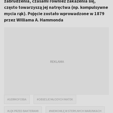
zabrudzenia, czasami również zakażenia się,
często towarzyszą jej natręctwa (np. kompulsywne
mycia rąk). Pojęcie zostało wprowadzone w 1879
przez Williama A. Hammonda
#GERMOFOBIA
#OBSESJE MŁODYCH MATEK
#LĘK PRZED BAKTERIAMI
#NIEMOWLĘ W STERYLNYCH WARUNKACH