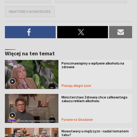
#BAKTERIE A NOWORODEK
Więcej na ten temat
Porozmawiajmy o wpływie alkoholu na
zdrowie
Planuję długie życie
Ministerstwo Zdrowia chce całkowitego
zakazu reklam alkoholu
Pytanie na Śniadanie
Nowotwory u mężczyzn - nadal tematem
tabu?