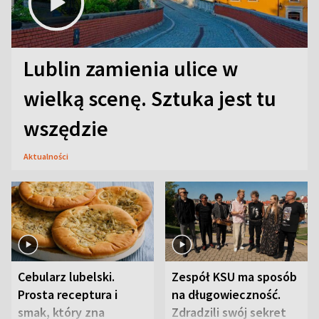
Lublin zamienia ulice w
wielką scenę. Sztuka jest tu
wszędzie
Aktualności
Cebularz lubelski.
Zespół KSU ma sposób
Prosta receptura i
na długowieczność.
smak, który zna
Zdradzili swój sekret