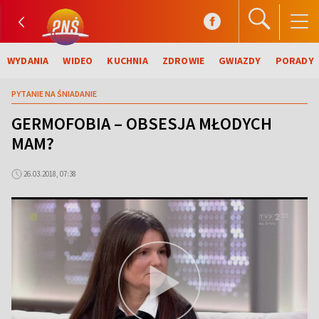
WYDANIA
WIDEO
KUCHNIA
ZDROWIE
GWIAZDY
PORADY
PYTANIE NA ŚNIADANIE
GERMOFOBIA – OBSESJA MŁODYCH
MAM?
26.03.2018, 07:38