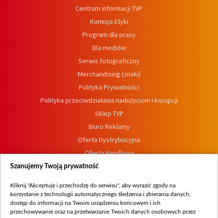
Centrum informacji TVP
Komisja Etyki
Program dla prasy
Dla mediów
Serwis fotograficzny
Merchandising (znaki)
Polityka Prywatności
Polityka przeciwdziałania nadużyciom i korupcji
Sklep TVP
Biuro Reklamy
Oferta Dystrybucyjna
Oferta Handlowa
Dostępność
Szanujemy Twoją prywatność
Moje zgody
Kliknij "Akceptuję i przechodzę do serwisu", aby wyrazić zgody na
Procedura zgłoszeń wewnętrznych
korzystanie z technologii automatycznego śledzenia i zbierania danych,
dostęp do informacji na Twoim urządzeniu końcowym i ich
przechowywanie oraz na przetwarzanie Twoich danych osobowych przez