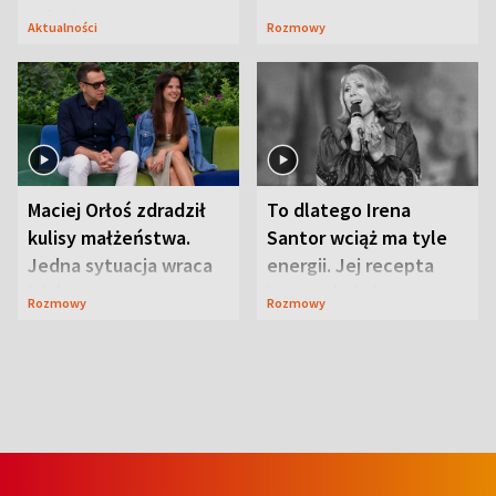
Lubelszczyzna
Aktualności
Rozmowy
Maciej Orłoś zdradził
To dlatego Irena
kulisy małżeństwa.
Santor wciąż ma tyle
Jedna sytuacja wraca
energii. Jej recepta
jak bumerang
jest zaskakująco
Rozmowy
Rozmowy
prosta