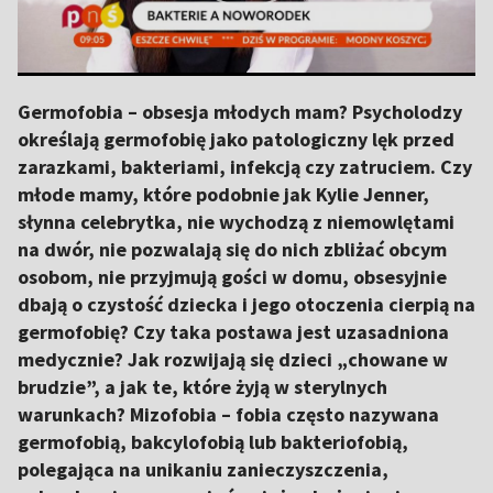
Germofobia – obsesja młodych mam? Psycholodzy
określają germofobię jako patologiczny lęk przed
zarazkami, bakteriami, infekcją czy zatruciem. Czy
młode mamy, które podobnie jak Kylie Jenner,
słynna celebrytka, nie wychodzą z niemowlętami
na dwór, nie pozwalają się do nich zbliżać obcym
osobom, nie przyjmują gości w domu, obsesyjnie
dbają o czystość dziecka i jego otoczenia cierpią na
germofobię? Czy taka postawa jest uzasadniona
medycznie? Jak rozwijają się dzieci „chowane w
brudzie”, a jak te, które żyją w sterylnych
warunkach? Mizofobia – fobia często nazywana
germofobią, bakcylofobią lub bakteriofobią,
polegająca na unikaniu zanieczyszczenia,