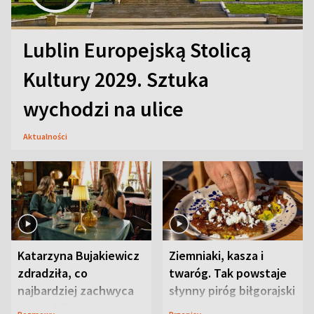
Lublin Europejską Stolicą
Kultury 2029. Sztuka
wychodzi na ulice
Aktualności
Katarzyna Bujakiewicz
Ziemniaki, kasza i
zdradziła, co
twaróg. Tak powstaje
najbardziej zachwyca
słynny piróg biłgorajski
ją w Lublinie