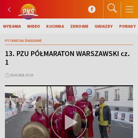
WYDANIA
WIDEO
KUCHNIA
ZDROWIE
GWIAZDY
PORADY
PYTANIE NA ŚNIADANIE
13. PZU PÓŁMARATON WARSZAWSKI cz.
1
25.03.2018, 07:19