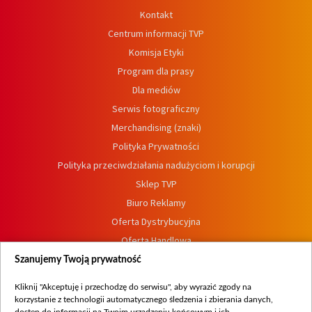
Kontakt
Centrum informacji TVP
Komisja Etyki
Program dla prasy
Dla mediów
Serwis fotograficzny
Merchandising (znaki)
Polityka Prywatności
Polityka przeciwdziałania nadużyciom i korupcji
Sklep TVP
Biuro Reklamy
Oferta Dystrybucyjna
Oferta Handlowa
Dostępność
Szanujemy Twoją prywatność
Moje zgody
Kliknij "Akceptuję i przechodzę do serwisu", aby wyrazić zgody na
Procedura zgłoszeń wewnętrznych
korzystanie z technologii automatycznego śledzenia i zbierania danych,