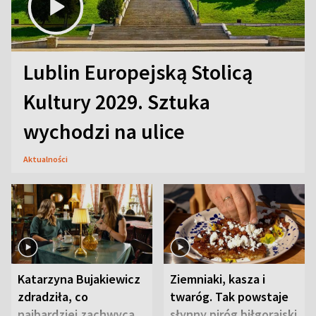
Lublin Europejską Stolicą
Kultury 2029. Sztuka
wychodzi na ulice
Aktualności
Katarzyna Bujakiewicz
Ziemniaki, kasza i
zdradziła, co
twaróg. Tak powstaje
najbardziej zachwyca
słynny piróg biłgorajski