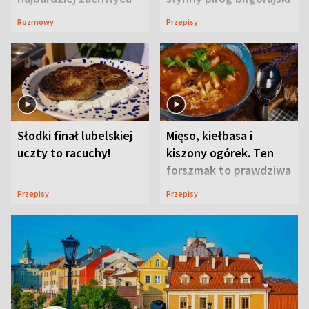
ją w Lublinie
Rozmowy
Przepisy
Słodki finał lubelskiej
Mięso, kiełbasa i
uczty to racuchy!
kiszony ogórek. Ten
forszmak to prawdziwa
uczta
Przepisy
Przepisy