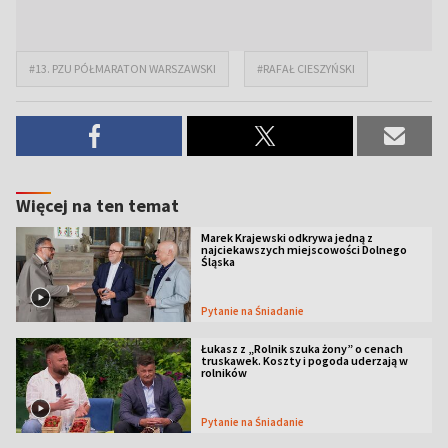
#13. PZU PÓŁMARATON WARSZAWSKI
#RAFAŁ CIESZYŃSKI
Więcej na ten temat
Marek Krajewski odkrywa jedną z
najciekawszych miejscowości Dolnego
Śląska
Pytanie na Śniadanie
Łukasz z „Rolnik szuka żony” o cenach
truskawek. Koszty i pogoda uderzają w
rolników
Pytanie na Śniadanie