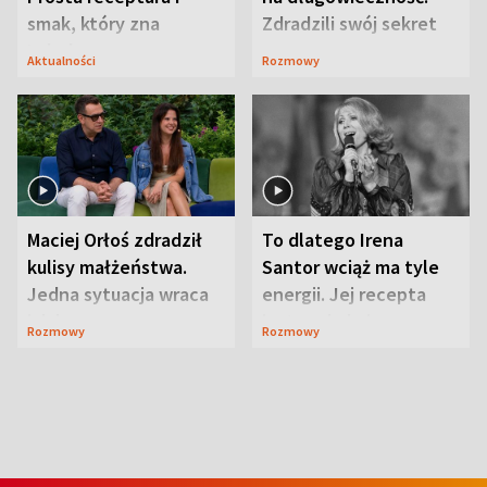
smak, który zna
Zdradzili swój sekret
Lubelszczyzna
Aktualności
Rozmowy
Maciej Orłoś zdradził
To dlatego Irena
kulisy małżeństwa.
Santor wciąż ma tyle
Jedna sytuacja wraca
energii. Jej recepta
jak bumerang
jest zaskakująco
Rozmowy
Rozmowy
prosta