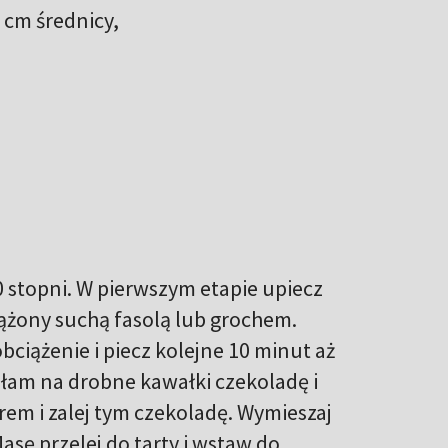
 cm średnicy,
 stopni. W pierwszym etapie upiecz
żony suchą fasolą lub grochem.
bciążenie i piecz kolejne 10 minut aż
ołam na drobne kawałki czekoladę i
rem i zalej tym czekoladę. Wymieszaj
asę przelej do tarty i wstaw do