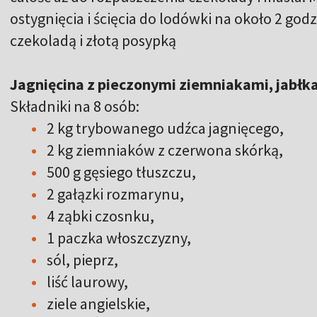
ostygnięcia i ścięcia do lodówki na około 2 godz
czekoladą i złotą posypką
Jagnięcina z pieczonymi ziemniakami, jabł
Składniki na 8 osób:
2 kg trybowanego udźca jagnięcego,
2 kg ziemniaków z czerwona skórką,
500 g gęsiego tłuszczu,
2 gałązki rozmarynu,
4 ząbki czosnku,
1 paczka włoszczyzny,
sól, pieprz,
liść laurowy,
ziele angielskie,