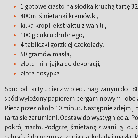
1 gotowe ciasto na słodką kruchą tartę 32
400ml śmietanki kremówki,
kilka kropli ekstraktu z wanilii,
100 g cukru drobnego,
4 tabliczki gorzkiej czekolady,
50 gramów masła,
złote mini jajka do dekoracji,
złota posypka
Spód od tarty upiecz w piecu nagrzanym do 180
spód wyłożony papierem pergaminowym i obcią
Piecz przez około 10 minut. Następnie zdejmij o
tarta się zarumieni. Odstaw do wystygnięcia. P
pokrój masło. Podgrzej śmietanę z wanilią i cuk
całość aż do rozpuszczenia czekolady i masła. M