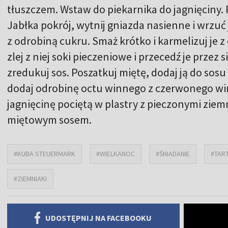
tłuszczem. Wstaw do piekarnika do jagnięciny. Pi
Jabłka pokrój, wytnij gniazda nasienne i wrzuć
z odrobiną cukru. Smaż krótko i karmelizuj je z
zlej z niej soki pieczeniowe i przecedź je przez s
zredukuj sos. Poszatkuj miętę, dodaj ją do sosu 
dodaj odrobinę octu winnego z czerwonego win
jagnięcinę pociętą w plastry z pieczonymi ziemn
miętowym sosem.
#KUBA STEUERMARK
#WIELKANOC
#ŚNIADANIE
#TAR
#ZIEMNIAKI
UDOSTĘPNIJ NA FACEBOOKU