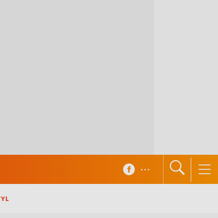
...
TYL