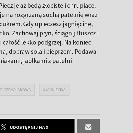
ecz je aż będą złociste i chrupiące.
 je na rozgrzaną suchą patelnię wraz
 cukrem. Gdy upieczesz jagnięcinę,
itko. Zachowaj płyn, ściągnij tłuszcz i
i całość lekko podgrzej. Na koniec
a, dopraw solą i pieprzem. Podawaj
iakami, jabłkami z patelni i
TA CZEKOLADOWA
#JAGNIĘCINA
UDOSTĘPNIJ NA X