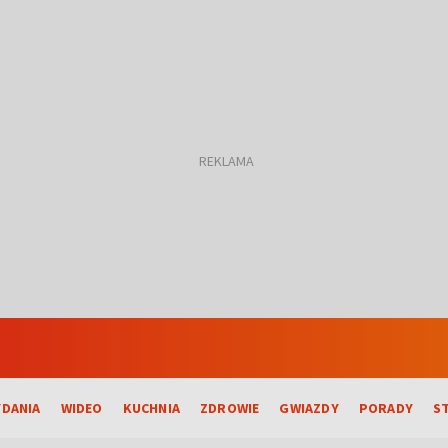
DANIA
WIDEO
KUCHNIA
ZDROWIE
GWIAZDY
PORADY
S