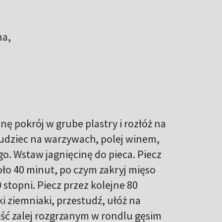
na,
znę pokrój w grube plastry i rozłóż na
ż udziec na warzywach, polej winem,
ego. Wstaw jagnięcinę do pieca. Piecz
oło 40 minut, po czym zakryj mięso
 stopni. Piecz przez kolejne 80
i ziemniaki, przestudź, ułóż na
łość zalej rozgrzanym w rondlu gęsim