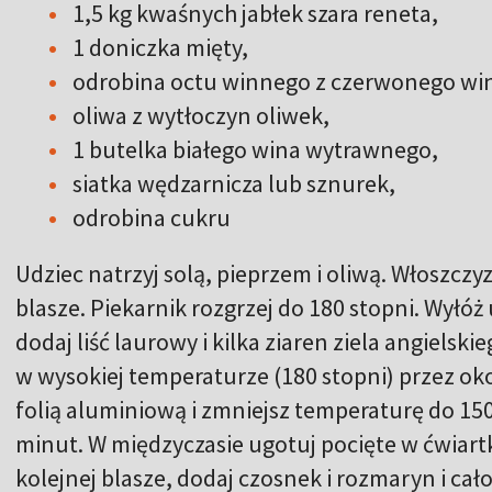
1,5 kg kwaśnych jabłek szara reneta,
1 doniczka mięty,
odrobina octu winnego z czerwonego wi
oliwa z wytłoczyn oliwek,
1 butelka białego wina wytrawnego,
siatka wędzarnicza lub sznurek,
odrobina cukru
Udziec natrzyj solą, pieprzem i oliwą. Włoszczy
blasze. Piekarnik rozgrzej do 180 stopni. Wyłó
dodaj liść laurowy i kilka ziaren ziela angielski
w wysokiej temperaturze (180 stopni) przez ok
folią aluminiową i zmniejsz temperaturę do 150
minut. W międzyczasie ugotuj pocięte w ćwiartk
kolejnej blasze, dodaj czosnek i rozmaryn i ca