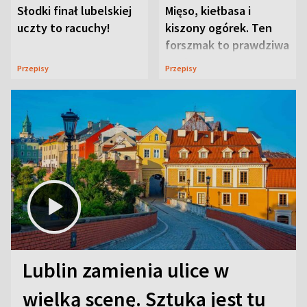
Słodki finał lubelskiej
Mięso, kiełbasa i
uczty to racuchy!
kiszony ogórek. Ten
forszmak to prawdziwa
uczta
Przepisy
Przepisy
Lublin zamienia ulice w
wielką scenę. Sztuka jest tu