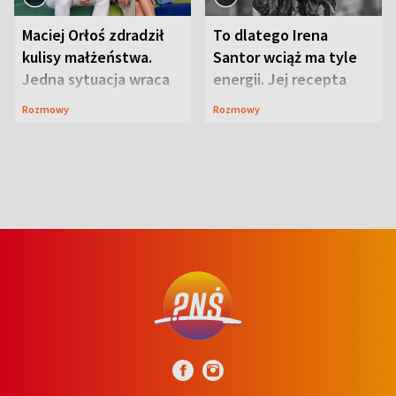
Maciej Orłoś zdradził
To dlatego Irena
kulisy małżeństwa.
Santor wciąż ma tyle
Jedna sytuacja wraca
energii. Jej recepta
jak bumerang
jest zaskakująco
Rozmowy
Rozmowy
prosta