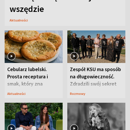
wszędzie
Aktualności
Cebularz lubelski.
Zespół KSU ma sposób
Prosta receptura i
na długowieczność.
smak, który zna
Zdradzili swój sekret
Lubelszczyzna
Aktualności
Rozmowy