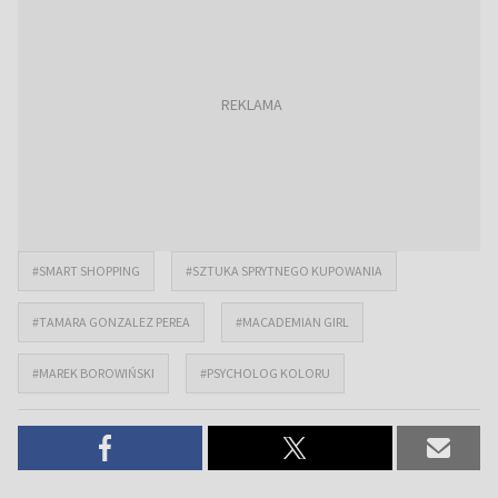
#SMART SHOPPING
#SZTUKA SPRYTNEGO KUPOWANIA
#TAMARA GONZALEZ PEREA
#MACADEMIAN GIRL
#MAREK BOROWIŃSKI
#PSYCHOLOG KOLORU