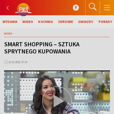
WYDANIA
WIDEO
KUCHNIA
ZDROWIE
GWIAZDY
PORADY
MODA
SMART SHOPPING – SZTUKA
SPRYTNEGO KUPOWANIA
25.03.2018, 07:24