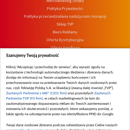
Merchandising (znaki)
Polityka Prywatności
Polityka przeciwdziałania nadużyciom i korupcji
Sklep TVP
Biuro Reklamy
Oferta Dystrybucyjna
Oferta Handlowa
Dostępność
Szanujemy Twoją prywatność
Moje zgody
Kliknij "Akceptuję i przechodzę do serwisu", aby wyrazić zgody na
Procedura zgłoszeń wewnętrznych
korzystanie z technologii automatycznego śledzenia i zbierania danych,
dostęp do informacji na Twoim urządzeniu końcowym i ich
przechowywanie oraz na przetwarzanie Twoich danych osobowych przez
nas, czyli Telewizję Polską S.A. w likwidacji (zwaną dalej również „TVP”),
Zaufanych Partnerów z IAB* (1201 firm)
oraz pozostałych
Zaufanych
Partnerów TVP (93 firm)
, w celach marketingowych (w tym do
zautomatyzowanego dopasowania reklam do Twoich zainteresowań i
mierzenia ich skuteczności) i pozostałych, które wskazujemy poniżej, a
także zgody na udostępnianie przez nas identyfikatora PPID do Google.
Twoje dane osobowe zbierane podczas odwiedzania przez Ciebie naszych