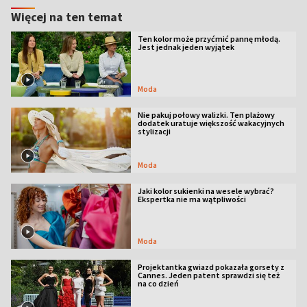
Więcej na ten temat
Ten kolor może przyćmić pannę młodą.
Jest jednak jeden wyjątek
Moda
Nie pakuj połowy walizki. Ten plażowy
dodatek uratuje większość wakacyjnych
stylizacji
Moda
Jaki kolor sukienki na wesele wybrać?
Ekspertka nie ma wątpliwości
Moda
Projektantka gwiazd pokazała gorsety z
Cannes. Jeden patent sprawdzi się też
na co dzień