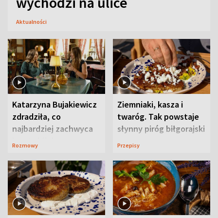
wychodzi na ulice
Aktualności
Katarzyna Bujakiewicz
Ziemniaki, kasza i
zdradziła, co
twaróg. Tak powstaje
najbardziej zachwyca
słynny piróg biłgorajski
ją w Lublinie
Rozmowy
Przepisy