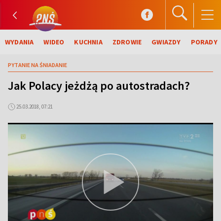
WYDANIA
WIDEO
KUCHNIA
ZDROWIE
GWIAZDY
PORADY
PYTANIE NA ŚNIADANIE
Jak Polacy jeżdżą po autostradach?
25.03.2018, 07:21