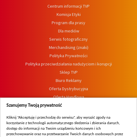
Centrum informacji TVP
Komisja Etyki
Program dla prasy
Dla mediów
Serwis fotograficzny
Merchandising (znaki)
Polityka Prywatności
Polityka przeciwdziałania nadużyciom i korupcji
Sklep TVP
Biuro Reklamy
Oferta Dystrybucyjna
Oferta Handlowa
Dostępność
Szanujemy Twoją prywatność
Moje zgody
Kliknij "Akceptuję i przechodzę do serwisu", aby wyrazić zgody na
Procedura zgłoszeń wewnętrznych
korzystanie z technologii automatycznego śledzenia i zbierania danych,
dostęp do informacji na Twoim urządzeniu końcowym i ich
przechowywanie oraz na przetwarzanie Twoich danych osobowych przez