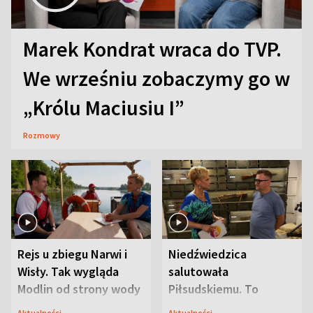
Marek Kondrat wraca do TVP.
We wrześniu zobaczymy go w
„Królu Maciusiu I”
Rozmowy
Rejs u zbiegu Narwi i
Niedźwiedzica
Wisły. Tak wygląda
salutowała
Modlin od strony wody
Piłsudskiemu. To
niejedyna tajemnica
Aktualności
Aktualności