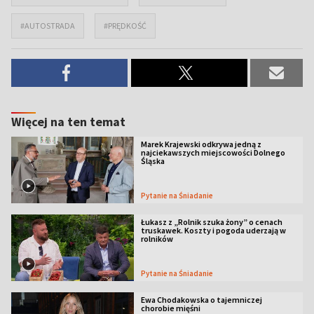
#AUTOSTRADA
#PRĘDKOŚĆ
Więcej na ten temat
Marek Krajewski odkrywa jedną z
najciekawszych miejscowości Dolnego
Śląska
Pytanie na Śniadanie
Łukasz z „Rolnik szuka żony” o cenach
truskawek. Koszty i pogoda uderzają w
rolników
Pytanie na Śniadanie
Ewa Chodakowska o tajemniczej
chorobie mięśni