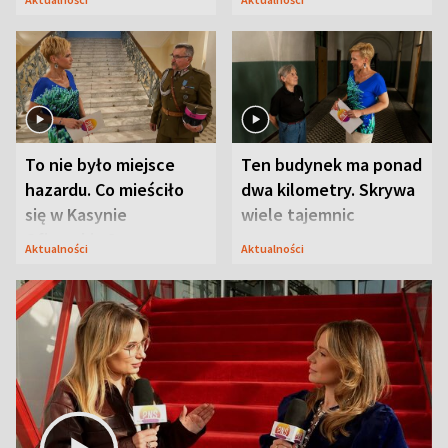
Modlina
To nie było miejsce
Ten budynek ma ponad
hazardu. Co mieściło
dwa kilometry. Skrywa
się w Kasynie
wiele tajemnic
Oficerskim?
Aktualności
Aktualności