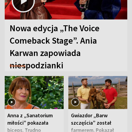
Nowa edycja „The Voice
Comeback Stage”. Ania
Karwan zapowiada
niespodzianki
Rozmowy
Anna z „Sanatorium
Gwiazdor „Barw
miłości” pokazała
szczęścia” został
biceps. Trudno
farmerem. Pokazał