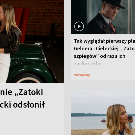
Tak wyglądał pierwszy pl
Gelnera i Cieleckiej. „Zat
szpiegów” od razu ich
zaskoczyła
Rozmowy
anie „Zatoki
cki odsłonił