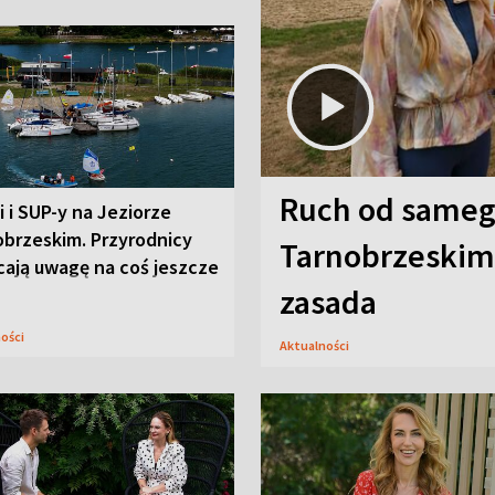
Ruch od sameg
i i SUP-y na Jeziorze
obrzeskim. Przyrodnicy
Tarnobrzeskim,
cają uwagę na coś jeszcze
zasada
ności
Aktualności