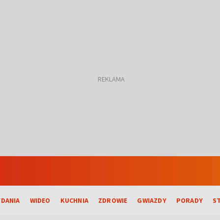
DANIA
WIDEO
KUCHNIA
ZDROWIE
GWIAZDY
PORADY
S