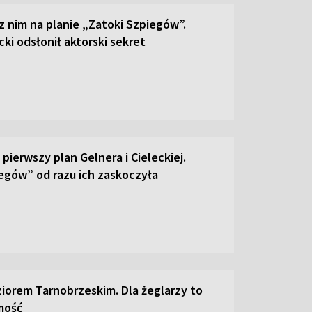
 z nim na planie „Zatoki Szpiegów”.
ki odsłonił aktorski sekret
pierwszy plan Gelnera i Cieleckiej.
egów” od razu ich zaskoczyła
ziorem Tarnobrzeskim. Dla żeglarzy to
mość