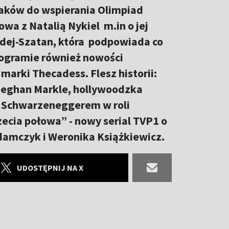
aków do wspierania Olimpiad
wa z Natalią Nykiel m.in o jej
dej-Szatan, która podpowiada co
rogramie również nowości
marki Thecadess. Flesz historii:
 Meghan Markle, hollywoodzka
m Schwarzeneggerem w roli
cia połowa” - nowy serial TVP1 o
 Adamczyk i Weronika Książkiewicz.
UDOSTĘPNIJ NA X