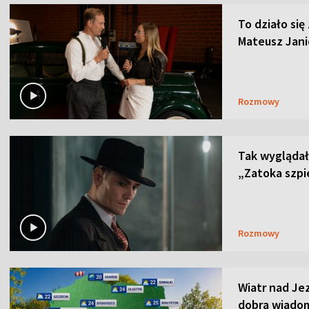
To działo się
Mateusz Janic
Rozmowy
Tak wyglądał 
„Zatoka szpi
Rozmowy
Wiatr nad Je
dobra wiado