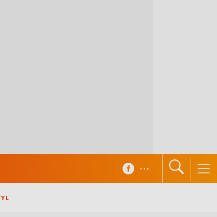
...
TYL