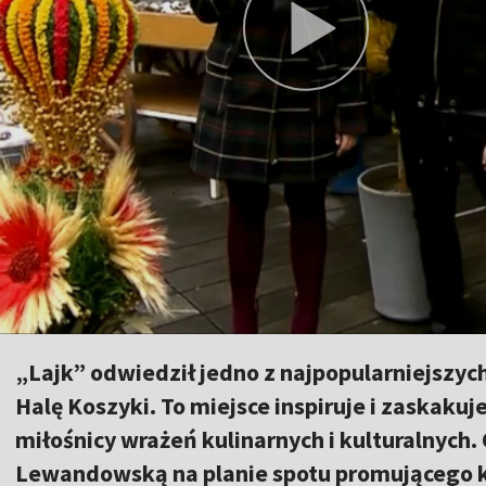
„Lajk” odwiedził jedno z najpopularniejszyc
Halę Koszyki. To miejsce inspiruje i zaskakuj
miłośnicy wrażeń kulinarnych i kulturalnyc
Lewandowską na planie spotu promującego k