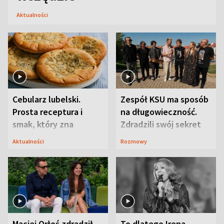
Aktualności
Cebularz lubelski.
Zespół KSU ma sposób
Prosta receptura i
na długowieczność.
smak, który zna
Zdradzili swój sekret
Lubelszczyzna
Aktualności
Rozmowy
Maciej Orłoś zdradził
To dlatego Irena