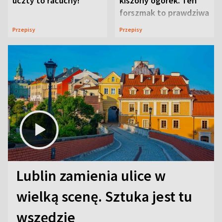
uczty to racuchy!
kiszony ogórek. Ten
forszmak to prawdziwa
uczta
Przepisy
Przepisy
Lublin zamienia ulice w
wielką scenę. Sztuka jest tu
wszędzie