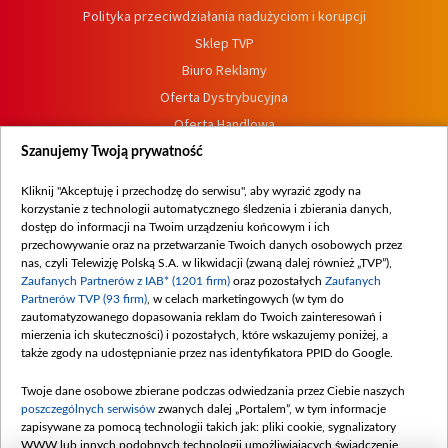
Polityka przeciwdziałania nadużyciom i korupcji
Sklep TVP
Biuro Reklamy
Oferta Dystrybucyjna
Oferta Handlowa
Dostępność
Szanujemy Twoją prywatność
Moje zgody
Kliknij "Akceptuję i przechodzę do serwisu", aby wyrazić zgody na
Procedura zgłoszeń wewnętrznych
korzystanie z technologii automatycznego śledzenia i zbierania danych,
dostęp do informacji na Twoim urządzeniu końcowym i ich
przechowywanie oraz na przetwarzanie Twoich danych osobowych przez
nas, czyli Telewizję Polską S.A. w likwidacji (zwaną dalej również „TVP”),
Zaufanych Partnerów z IAB* (1201 firm)
oraz pozostałych
Zaufanych
Partnerów TVP (93 firm)
, w celach marketingowych (w tym do
zautomatyzowanego dopasowania reklam do Twoich zainteresowań i
mierzenia ich skuteczności) i pozostałych, które wskazujemy poniżej, a
także zgody na udostępnianie przez nas identyfikatora PPID do Google.
Twoje dane osobowe zbierane podczas odwiedzania przez Ciebie naszych
poszczególnych serwisów
zwanych dalej „Portalem”, w tym informacje
zapisywane za pomocą technologii takich jak: pliki cookie, sygnalizatory
WWW lub innych podobnych technologii umożliwiających świadczenie