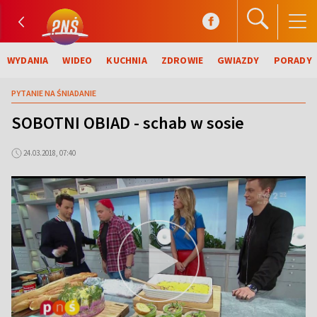
WYDANIA
WIDEO
KUCHNIA
ZDROWIE
GWIAZDY
PORADY
PYTANIE NA ŚNIADANIE
SOBOTNI OBIAD - schab w sosie
24.03.2018, 07:40