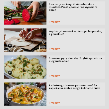
Pieczony ser koryciński na buraku z
miodem. Prosty pomysł na wyraziste
danie
Przepisy
Wędzony twarożek w pierogach – prosto,
a genialnie!
Przepisy
Domowe pyzy z kaczką. Szybki sposób na
elegancki obiad
Przepisy
Za dużo ugotowanego makaronu? Ta
zapiekanka zrobi z niego kulinarne cudo
Przepisy