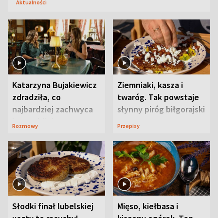
Aktualności
Katarzyna Bujakiewicz
Ziemniaki, kasza i
zdradziła, co
twaróg. Tak powstaje
najbardziej zachwyca
słynny piróg biłgorajski
ją w Lublinie
Rozmowy
Przepisy
Słodki finał lubelskiej
Mięso, kiełbasa i