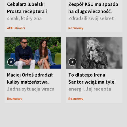
Cebularz lubelski.
Zespół KSU ma sposób
Prosta receptura i
na długowieczność.
smak, który zna
Zdradzili swój sekret
Lubelszczyzna
Aktualności
Rozmowy
Maciej Orłoś zdradził
To dlatego Irena
kulisy małżeństwa.
Santor wciąż ma tyle
Jedna sytuacja wraca
energii. Jej recepta
jak bumerang
jest zaskakująco
Rozmowy
Rozmowy
prosta