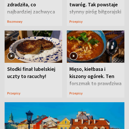
zdradziła, co
twaróg. Tak powstaje
najbardziej zachwyca
słynny piróg biłgorajski
ją w Lublinie
Rozmowy
Przepisy
Słodki finał lubelskiej
Mięso, kiełbasa i
uczty to racuchy!
kiszony ogórek. Ten
forszmak to prawdziwa
uczta
Przepisy
Przepisy