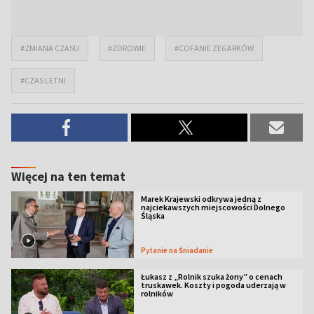
#ZMIANA CZASU
#ZDROWIE
#COFANIE ZEGARKÓW
#CZAS LETNI
Więcej na ten temat
Marek Krajewski odkrywa jedną z
najciekawszych miejscowości Dolnego
Śląska
Pytanie na Śniadanie
Łukasz z „Rolnik szuka żony” o cenach
truskawek. Koszty i pogoda uderzają w
rolników