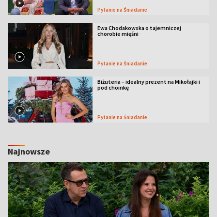
Pytanie na Śniadanie
Ewa Chodakowska o tajemniczej
chorobie mięśni
Pytanie na Śniadanie
Biżuteria – idealny prezent na Mikołajki i
pod choinkę
Pytanie na Śniadanie
Najnowsze