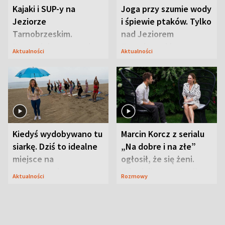
Kajaki i SUP-y na
Joga przy szumie wody
Jeziorze
i śpiewie ptaków. Tylko
Tarnobrzeskim.
nad Jeziorem
Przyrodnicy zwracają
Tarnobrzeskim
Aktualności
Aktualności
uwagę na coś jeszcze
Kiedyś wydobywano tu
Marcin Korcz z serialu
siarkę. Dziś to idealne
„Na dobre i na złe”
miejsce na
ogłosił, że się żeni.
wypoczynek
Zdradził, co zmienił
Aktualności
Rozmowy
syn