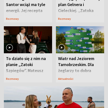
Santor wciąż ma tyle
plan Gelnera i
energii. Jej recepta
Cieleckiej. „Zatoka
jest zaskakująco
szpiegów” od razu ich
Rozmowy
Rozmowy
prosta
zaskoczyła
To działo się z nim na
Wiatr nad Jeziorem
planie „Zatoki
Tarnobrzeskim. Dla
Szpiegów”. Mateusz
żeglarzy to dobra
Janicki odsłonił
wiadomość
Rozmowy
Aktualności
aktorski sekret