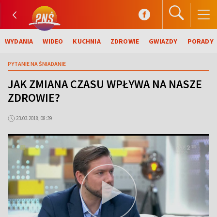
WYDANIA
WIDEO
KUCHNIA
ZDROWIE
GWIAZDY
PORADY
PYTANIE NA ŚNIADANIE
JAK ZMIANA CZASU WPŁYWA NA NASZE
ZDROWIE?
23.03.2018, 08:39